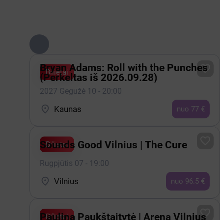
Bryan Adams: Roll with the Punches

Bilietai
(Perkeltas iš 2026.09.28)
2027 Gegužė 10 - 20:00

Kaunas
nuo 77 €

Sounds Good Vilnius | The Cure
Bilietai
Rugpjūtis 07 - 19:00

Vilnius
nuo 96.5 €

Paulina Paukštaitytė | Arena Vilnius
Bilietai