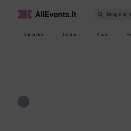
AllEvents.lt

Renginiai, at
Koncertai
Teatras
Kinas
F