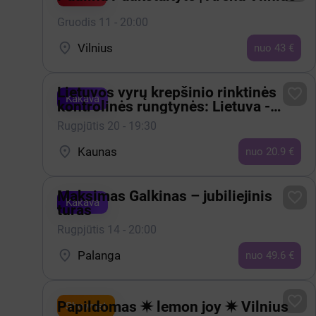
Gruodis 11 - 20:00

Vilnius
nuo 43 €
Lietuvos vyrų krepšinio rinktinės

Kakava
kontrolinės rungtynės: Lietuva -
Estija
Rugpjūtis 20 - 19:30

Kaunas
nuo 20.9 €
Maksimas Galkinas – jubiliejinis

Kakava
turas
Rugpjūtis 14 - 20:00

Palanga
nuo 49.6 €

Papildomas ✷ lemon joy ✷ Vilnius
Shownet