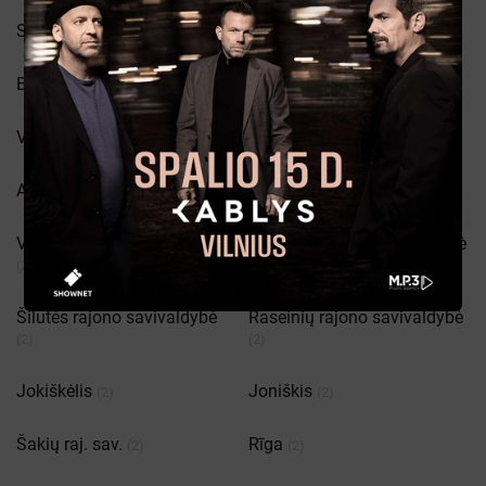
Seniava
Pagėgiai
(2)
(2)
Babīte parish
Pasvalys
(2)
(2)
Venta
Tytuvėnai
(2)
(2)
Akademija
Plokščių k.
(2)
(2)
Varėnos rajono savivaldybė
Anykščių rajono savivaldybė
(2)
(2)
Šilutės rajono savivaldybė
Raseinių rajono savivaldybė
(2)
(2)
Jokiškėlis
Joniškis
(2)
(2)
Šakių raj. sav.
Rīga
(2)
(2)