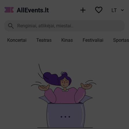


AllEvents.lt

Koncertai
Teatras
Kinas
Festivaliai
Sportas