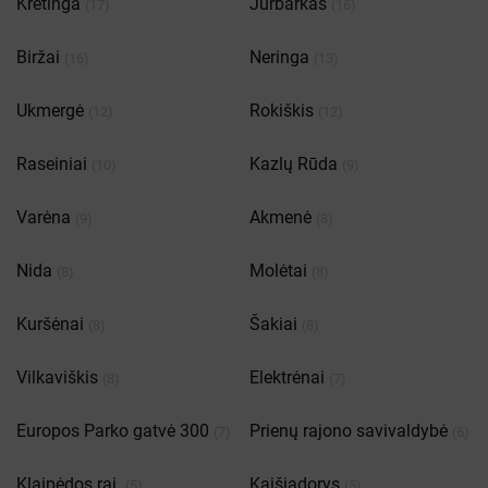
Kretinga
Jurbarkas
(17)
(16)
Biržai
Neringa
(16)
(13)
Ukmergė
Rokiškis
(12)
(12)
Raseiniai
Kazlų Rūda
(10)
(9)
Varėna
Akmenė
(9)
(8)
Nida
Molėtai
(8)
(8)
Kuršėnai
Šakiai
(8)
(8)
Vilkaviškis
Elektrėnai
(8)
(7)
Europos Parko gatvė 300
Prienų rajono savivaldybė
(7)
(6)
Klaipėdos raj.
Kaišiadorys
(5)
(5)