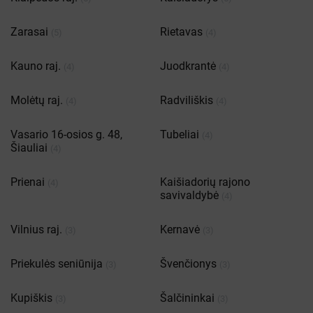
Zarasai
Rietavas
(5)
(4)
Kauno raj.
Juodkrantė
(4)
(4)
Molėtų raj.
Radviliškis
(4)
(4)
Vasario 16-osios g. 48,
Tubeliai
(4)
Šiauliai
(4)
Prienai
Kaišiadorių rajono
(4)
savivaldybė
(4)
Vilnius raj.
Kernavė
(3)
(3)
Priekulės seniūnija
Švenčionys
(3)
(3)
Kupiškis
Šalčininkai
(3)
(3)