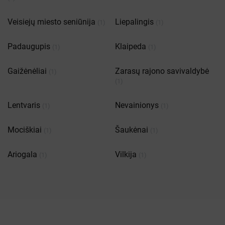
Veisiejų miesto seniūnija
Liepalingis
(1)
(1)
Padaugupis
Klaipeda
(1)
(1)
Gaižėnėliai
Zarasų rajono savivaldybė
(1)
(1)
Lentvaris
Nevainionys
(1)
(1)
Mociškiai
Šaukėnai
(1)
(1)
Ariogala
Vilkija
(1)
(1)