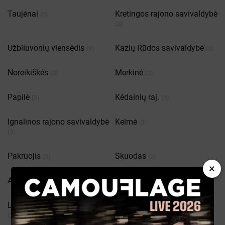
Taujėnai
Kretingos rajono savivaldybė
(3)
(3)
Užbliuvonių viensėdis
Kazlų Rūdos savivaldybė
(3)
(3)
Noreikiškės
Merkinė
(3)
(3)
Papilė
Kėdainių raj.
(3)
(3)
Ignalinos rajono savivaldybė
Kelmė
(3)
(3)
Pakruojis
Skuodas
(3)
(2)
×
Agluonėnų seniūnija
Naujoji Akmenė
(2)
(2)
Lazdijų rajono savivaldybė
Vievis
(2)
(2)