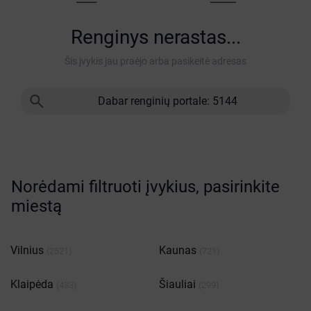
Renginys nerastas...
Šis įvykis jau praėjo arba pasikeitė adresas

Dabar renginių portale: 5144
Norėdami filtruoti įvykius, pasirinkite
miestą
Vilnius
Kaunas
(2521)
(721)
Klaipėda
Šiauliai
(433)
(299)