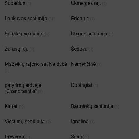
Subačius
Ukmergės raj.
(1)
(1)
Laukuvos seniūnija
Prienų r.
(1)
(1)
Šateikių seniūnija
Utenos seniūnija
(1)
(1)
Zarasų raj.
Šeduva
(1)
(1)
Mažeikių rajono savivaldybė
Nemenčinė
(1)
(1)
patyrimų erdvėje
Dubingiai
(1)
"Chandrashila"
(1)
Kintai
Bartninkų seniūnija
(1)
(1)
Viečiūnų seniūnija
Ignalina
(1)
(1)
Dreverna
Šilalė
(1)
(1)