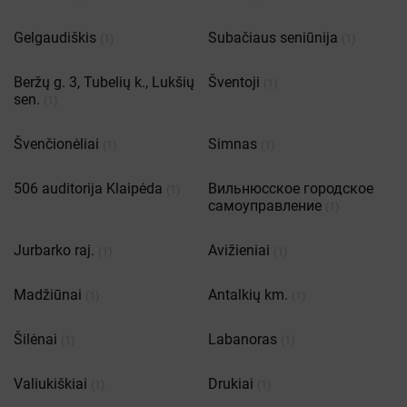
Gelgaudiškis
Subačiaus seniūnija
(1)
(1)
Beržų g. 3, Tubelių k., Lukšių
Šventoji
(1)
sen.
(1)
Švenčionėliai
Simnas
(1)
(1)
506 auditorija Klaipėda
Вильнюсское городское
(1)
самоуправление
(1)
Jurbarko raj.
Avižieniai
(1)
(1)
Madžiūnai
Antalkių km.
(1)
(1)
Šilėnai
Labanoras
(1)
(1)
Valiukiškiai
Drukiai
(1)
(1)