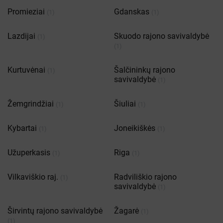
Promieziai
Gdanskas
(1)
(1)
Lazdijai
Skuodo rajono savivaldybė
(1)
(1)
Kurtuvėnai
Šalčininkų rajono
(1)
savivaldybė
(1)
Žemgrindžiai
Šiuliai
(1)
(1)
Kybartai
Joneikiškės
(1)
(1)
Užuperkasis
Riga
(1)
(1)
Vilkaviškio raj.
Radviliškio rajono
(1)
savivaldybė
(1)
Širvintų rajono savivaldybė
Žagarė
(1)
(1)