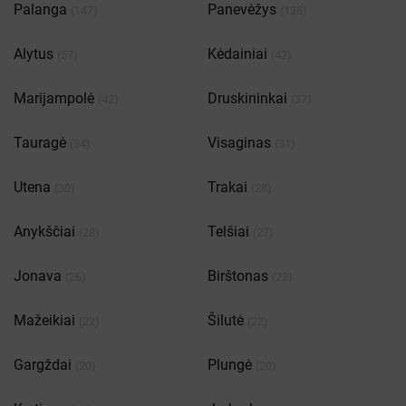
Palanga
Panevėžys
(147)
(138)
Alytus
Kėdainiai
(57)
(42)
Marijampolė
Druskininkai
(42)
(37)
Tauragė
Visaginas
(34)
(31)
Utena
Trakai
(30)
(28)
Anykščiai
Telšiai
(28)
(27)
Jonava
Birštonas
(26)
(23)
Mažeikiai
Šilutė
(22)
(22)
Gargždai
Plungė
(20)
(20)