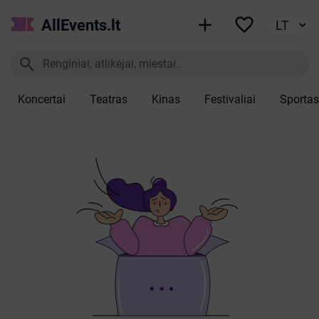


AllEvents.lt

Koncertai
Teatras
Kinas
Festivaliai
Sportas