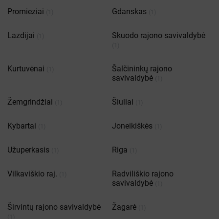
Promieziai
Gdanskas
(1)
(1)
Lazdijai
Skuodo rajono savivaldybė
(1)
(1)
Kurtuvėnai
Šalčininkų rajono
(1)
savivaldybė
(1)
Žemgrindžiai
Šiuliai
(1)
(1)
Kybartai
Joneikiškės
(1)
(1)
Užuperkasis
Riga
(1)
(1)
Vilkaviškio raj.
Radviliškio rajono
(1)
savivaldybė
(1)
Širvintų rajono savivaldybė
Žagarė
(1)
(1)