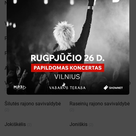
Naujoji Akmenė
Lazdijų rajono savivaldybė
(2)
(2)
Vievis
Kintai
(2)
(2)
Pagėgiai
Babīte parish
(2)
(2)
Pasvalys
Tytuvėnai
(2)
(2)
Akademija
Plokščių k.
(2)
(2)
Varėnos rajono savivaldybė
Anykščių rajono savivaldybė
(2)
(2)
Šilutės rajono savivaldybė
Raseinių rajono savivaldybė
(2)
(2)
Jokiškėlis
Joniškis
(2)
(2)