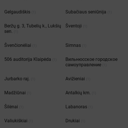
Gelgaudiškis
Subačiaus seniūnija
(1)
(1)
Beržų g. 3, Tubelių k., Lukšių
Šventoji
(1)
sen.
(1)
Švenčionėliai
Simnas
(1)
(1)
506 auditorija Klaipėda
Вильнюсское городское
(1)
самоуправление
(1)
Jurbarko raj.
Avižieniai
(1)
(1)
Madžiūnai
Antalkių km.
(1)
(1)
Šilėnai
Labanoras
(1)
(1)
Valiukiškiai
Drukiai
(1)
(1)