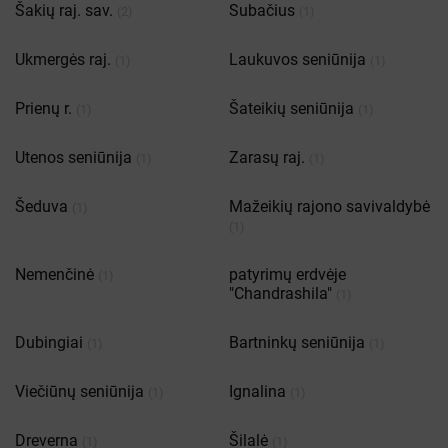
Šakių raj. sav.
Subačius
(2)
(1)
Ukmergės raj.
Laukuvos seniūnija
(1)
(1)
Prienų r.
Šateikių seniūnija
(1)
(1)
Utenos seniūnija
Zarasų raj.
(1)
(1)
Šeduva
Mažeikių rajono savivaldybė
(1)
(1)
Nemenčinė
patyrimų erdvėje
(1)
"Chandrashila"
(1)
Dubingiai
Bartninkų seniūnija
(1)
(1)
Viečiūnų seniūnija
Ignalina
(1)
(1)
Dreverna
Šilalė
(1)
(1)