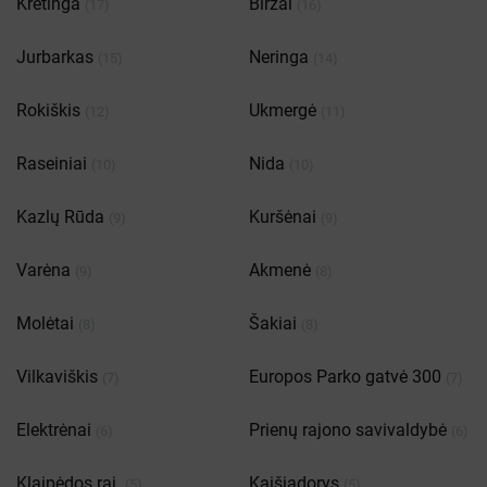
Kretinga
Biržai
(17)
(16)
Jurbarkas
Neringa
(15)
(14)
Rokiškis
Ukmergė
(12)
(11)
Raseiniai
Nida
(10)
(10)
Kazlų Rūda
Kuršėnai
(9)
(9)
Varėna
Akmenė
(9)
(8)
Molėtai
Šakiai
(8)
(8)
Vilkaviškis
Europos Parko gatvė 300
(7)
(7)
Elektrėnai
Prienų rajono savivaldybė
(6)
(6)
Klaipėdos raj.
Kaišiadorys
(5)
(5)