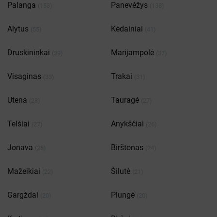
Palanga
Panevėžys
(153)
(138)
Alytus
Kėdainiai
(55)
(41)
Druskininkai
Marijampolė
(39)
(37)
Visaginas
Trakai
(33)
(31)
Utena
Tauragė
(28)
(27)
Telšiai
Anykščiai
(27)
(26)
Jonava
Birštonas
(25)
(24)
Mažeikiai
Šilutė
(22)
(21)
Gargždai
Plungė
(20)
(20)