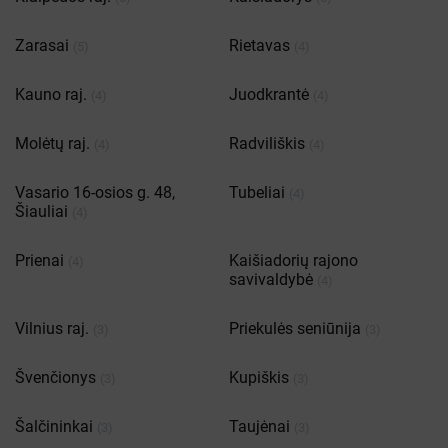
Zarasai
Rietavas
(5)
(4)
Kauno raj.
Juodkrantė
(4)
(4)
Molėtų raj.
Radviliškis
(4)
(4)
Vasario 16-osios g. 48,
Tubeliai
(4)
Šiauliai
(4)
Prienai
Kaišiadorių rajono
(4)
savivaldybė
(4)
Vilnius raj.
Priekulės seniūnija
(3)
(3)
Švenčionys
Kupiškis
(3)
(3)
Šalčininkai
Taujėnai
(3)
(3)