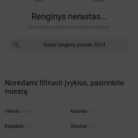
Renginys nerastas...
Šis įvykis jau praėjo arba pasikeitė adresas

Dabar renginių portale: 5314
Norėdami filtruoti įvykius, pasirinkite
miestą
Vilnius
Kaunas
(2605)
(776)
Klaipėda
Šiauliai
(474)
(291)