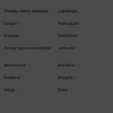
Veisiejų miesto seniūnija
Liepalingis
(1)
(1)
Daugai
Padaugupis
(1)
(1)
Klaipeda
Gaižėnėliai
(1)
(1)
Zarasų rajono savivaldybė
Lentvaris
(1)
(1)
Nevainionys
Mociškiai
(1)
(1)
Šaukėnai
Ariogala
(1)
(1)
Vilkija
Silale
(1)
(1)