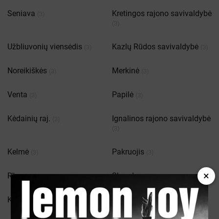
Seniava
Kretingos rajono savivaldybė
(3)
(3)
Užbliuvonių viensėdis
Kazlų Rūdos savivaldybė
(3)
(3)
Noreikiškės
Merkinė
(3)
(3)
Venta
Papilė
(3)
(3)
Kėdainių raj.
Ignalinos rajono savivaldybė
(3)
(3)
Kelmė
Pakruojis
(3)
(3)
×
Rīga
Skuodas
(3)
(2)
Kernavė
Agluonėnų seniūnija
(2)
(2)