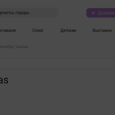

ртисты, города..
Добавит
стивали
Спорт
Детские
Выставки
Amelija | Garsas
as