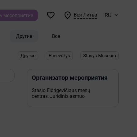


Вся Литва
ь мероприятие
Другие
Все
Другие
Panevėžys
Stasys Museum
Организатор мероприятия
Stasio Eidrigevičiaus menų
centras, Juridinis asmuo