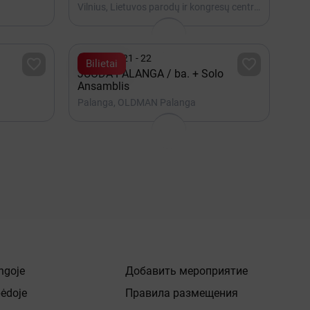
Vilnius, Lietuvos parodų ir kongresų centras LITEXPO

Август 21 - 22


Bilietai
JUODA PALANGA / ba. + Solo
Ansamblis
Palanga, OLDMAN Palanga
ngoje
Добавить мероприятие
pėdoje
Правила размещения