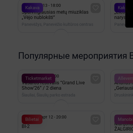


Ноябрь 13 - 18:00
Сентяб

Kakava
Kakava
Spalvingiausias metų miuziklas
„Lietkab
„Vėjo nublokšti“
narystė
Panevėžys, Panevėžio kultūros centras
Panevėžys
Популярные мероприятия 


Август 08 - 19:00
Август 

Ticketmarket
Alleven
Vasaros festivalis “Grand Live
Andrius
Show’26” / 2 diena
„Geriausi
Šiauliai, Šiaulių parko estrada
Druskinink


2027 Март 12 - 20:00
Декабр

Bilietai
Manobil
Marijona
BI-2
ŽALGIRI