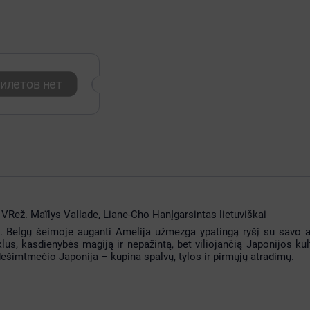
илетов нет
7, VRež. Maïlys Vallade, Liane-Cho HanĮgarsintas lietuviškai
ti. Belgų šeimoje auganti Amelija užmezga ypatingą ryšį su savo 
lus, kasdienybės magiją ir nepažintą, bet viliojančią Japonijos kul
dešimtmečio Japonija – kupina spalvų, tylos ir pirmųjų atradimų.