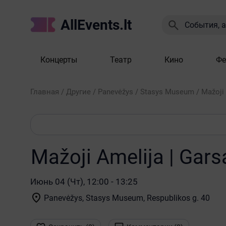
AllEvents.lt

События, а
Концерты
Театр
Кино
Фе
Главная
/
Другие
/
Panevėžys
/
Stasys Museum
/
Mažoji 
Mažoji Amelija | Gars
Июнь 04 (Чт), 12:00 - 13:25

Panevėžys, Stasys Museum
, Respublikos g. 40