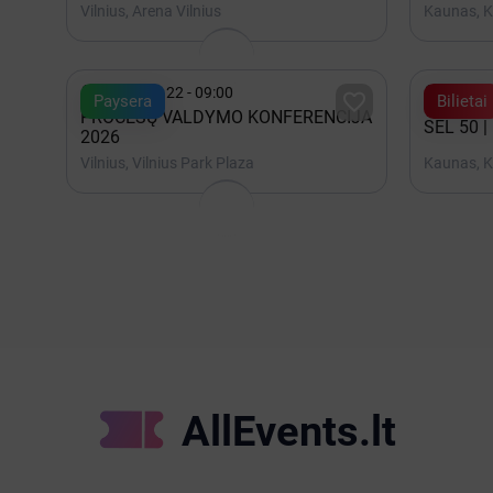
Vilnius, Arena Vilnius
Kaunas, K


Октябрь 22 - 09:00
Декабр

Paysera
Bilietai
PROCESŲ VALDYMO KONFERENCIJA
SEL 50 |
2026
Vilnius, Vilnius Park Plaza
Kaunas, K
AllEvents.lt