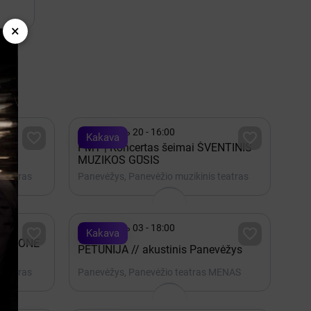
×

Декабрь 20 - 16:00


Kakava
PMT | Koncertas šeimai ŠVENTINIS
MUZIKOS GŪSIS
 teatras
Panevėžys, Panevėžio muzikinis teatras

Декабрь 03 - 18:00


Kakava
 SVAJONĖ
PETUNIJA // akustinis Panevėžys
 teatras
Panevėžys, Panevėžio teatras MENAS