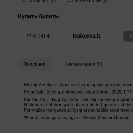


Сохранить (
0
)
Комментарии (
0
)
Купить билеты
от
6.00 €
Б
Описание
Комментарии
(0)
Mažoji Amelija / Amélie et la métaphysique des tubes
Prancūzija, Belgija, animacinis, visai šeimai, 2025, 1:1
Kai tau treji, daug ką matai, bet dar ne viską supran
Nišiosan, o ši draugystė atveria duris į gamtos stebuk
Per mažos mergaitės žvilgsnį atsiskleidžia septintojo 
*Kino bilietus galima įsigyti ir Stasys Museum kasoje.