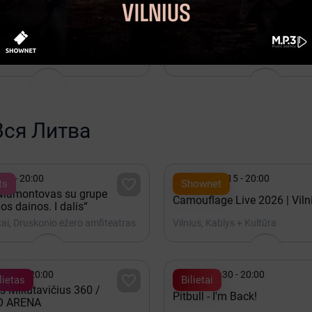

рь 01 - Июнь 30
Сентябрь 16 - 18:00

Kakava
elis“ 2026–2027 m. sezono
JMDT | SALA, KURIOS NĖRA 
Aleksandr Špilevoj
, Kalnapilio arena
Panevėžys, Juozo Miltinio dram
Вся Литва

22 - 20:00
Октябрь 15 - 20:00

ts
Shownet
 Mamontovas su grupe
Camouflage Live 2026 | Viln
os dainos. I dalis“
ai, Druskonio ežero amfiteatras
Vilnius, Kablys + Kultūra

ь 19 - 20:00
Ноябрь 30 - 20:00

ietas
Bilietai
s Mikutavičius 360 /
Pitbull - I'm Back!
O ARENA