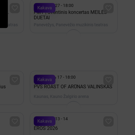

Ноябрь 27 - 18:00


Kakava
rež.
PMT | Šventinis koncertas MEILĖS
DUETAI
os teatras
Panevėžys, Panevėžio muzikinis teatras

Октябрь 17 - 18:00


Kakava
ius
PVŠ ROAST OF ARŪNAS VALINSKAS
Kaunas, Kauno Žalgirio arena

Ноябрь 13 - 14


Kakava
EROS 2026