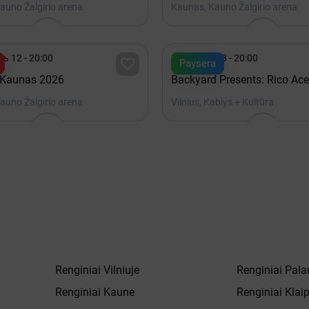
auno Žalgirio arena
Kaunas, Kauno Žalgirio arena

ь 12 - 20:00
Август 28 - 20:00

Paysera
 Kaunas 2026
Backyard Presents: Rico Ace
auno Žalgirio arena
Vilnius, Kablys + Kultūra
Renginiai Vilniuje
Renginiai Pala
Renginiai Kaune
Renginiai Klai