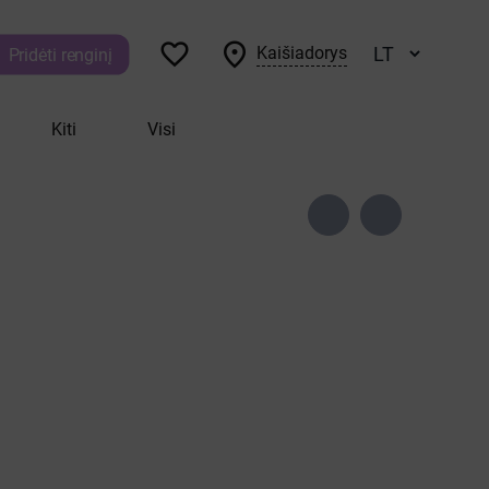



Kaišiadorys
Pridėti renginį
Kiti
Visi