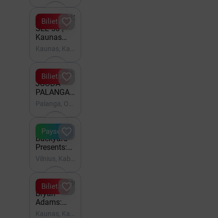
ARENA

Gruodis 12 - 20:00

Bilietai
SEL 50 |
Kaunas
2026
Kaunas, Kauno Žalgirio arena

Rugpjūtis 21 - 22

Bilietai
JUODA
PALANGA /
ba. + Solo
Palanga, OLDMAN Palanga
Ansamblis

Rugpjūtis 28 - 20:00

Paysera
Backyard
Presents:
Rico Ace
Vilnius, Kablys + Kultūra

2027 Gegužė 10 - 20:00

Bilietai
Bryan
Adams:
Roll with
Kaunas, Kauno Žalgirio arena