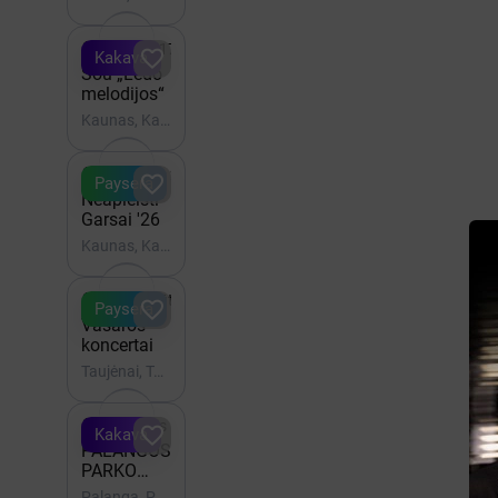
terasa

Gruodis 17 - 19:00

Kakava
Šou „Ledo
melodijos“
Kaunas, Kauno Žalgirio arena

Rugpjūtis 21 - 23

Paysera
Neapleisti
Garsai '26
Kaunas, Kauno geležinkelio stotis

iki Rugpjūtis 22

Paysera
Vasaros
koncertai
Taujėnai, Taujėnų dvaras

Rugpjūtis 16 - 20:00

Kakava
PALANGOS
PARKO
VAKARAI |
Palanga, Palangos Birutės Parkas - Gintaro muziejaus terasa