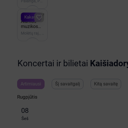
Palanga, Palangos Birutės Parkas - Gintaro muziejaus terasa
8
KAMBARYS

iki Rugpjūtis 22

Kakava
Alantos
muzikos
festivalis.
Molėtų raj., Koncertų salė „Virinta“
ABONEMENTAS
Koncertai ir bilietai
Kaišiador
Artimiausi
Šį savaitgalį
Kitą savaitę
Rugpjūtis
08
Šeš