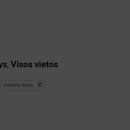
ys
,
Visos vietos
