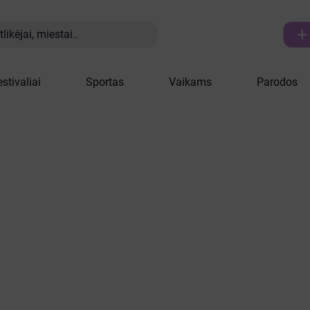
likėjai, miestai..
estivaliai
Sportas
Vaikams
Parodos