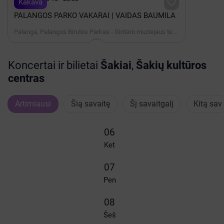

Kakava
PALANGOS PARKO VAKARAI | VAIDAS BAUMILA
Palanga, Palangos Birutės Parkas - Gintaro muziejaus terasa
Koncertai ir bilietai
Šakiai
,
Šakių kultūros
centras
Artimiausi
Šią savaitę
Šį savaitgalį
Kitą sav
06
Ket
07
Pen
08
Šeš