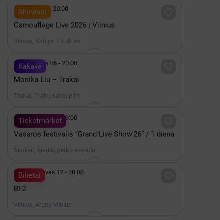

Spalis 15 - 20:00

Shownet
Camouflage Live 2026 | Vilnius
Vilnius, Kablys + Kultūra

Rugpjūtis 06 - 20:00

Kakava
Monika Liu – Trakai
Trakai, Trakų salos pilis

Rugpjūtis 07 - 19:00

Ticketmarket
Vasaros festivalis “Grand Live Show’26” / 1 diena
Šiauliai, Šiaulių parko estrada

2027 Kovas 12 - 20:00

Bilietai
BI-2
Vilnius, Arena Vilnius