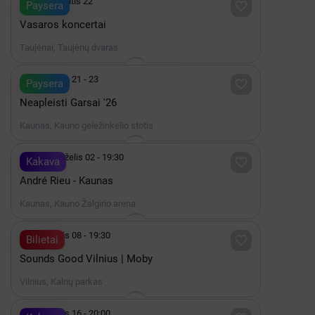

iki Rugpjūtis 22

Paysera
Vasaros koncertai
Taujėnai, Taujėnų dvaras

Rugpjūtis 21 - 23

Paysera
Neapleisti Garsai '26
Kaunas, Kauno geležinkelio stotis

2027 Birželis 02 - 19:30

Kakava
André Rieu - Kaunas
Kaunas, Kauno Žalgirio arena

Rugpjūtis 08 - 19:30

Bilietai
Sounds Good Vilnius | Moby
Vilnius, Kalnų parkas

Rugpjūtis 16 - 20:00