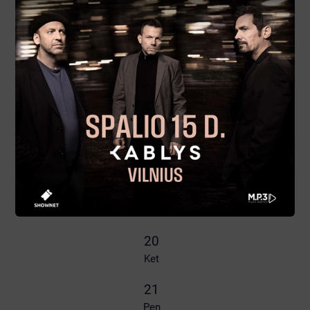
Šeš
16
Sek
17
Pir
18
Ant
19
Tre
20
Ket
21
Pen