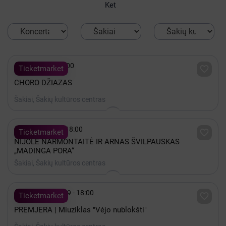
Ket

Spalis 28 - 18:00

Ticketmarket
CHORO DŽIAZAS
Šakiai, Šakių kultūros centras

Lapkritis 12 - 18:00

Ticketmarket
NIJOLĖ NARMONTAITĖ IR ARNAS ŠVILPAUSKAS
„MADINGA PORA“
Šakiai, Šakių kultūros centras

2027 Sausis 29 - 18:00

Ticketmarket
PREMJERA | Miuziklas "Vėjo nublokšti"