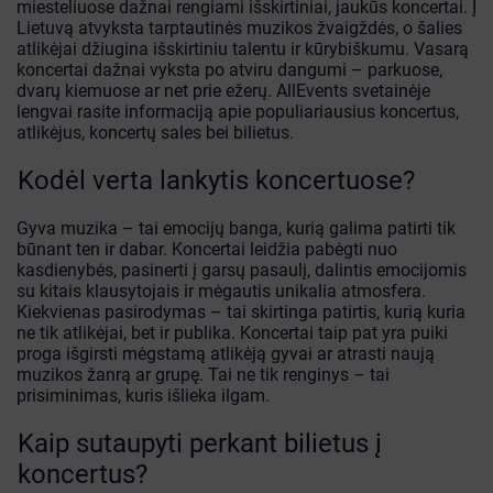
miesteliuose dažnai rengiami išskirtiniai, jaukūs koncertai. Į
Lietuvą atvyksta tarptautinės muzikos žvaigždės, o šalies
atlikėjai džiugina išskirtiniu talentu ir kūrybiškumu. Vasarą
koncertai dažnai vyksta po atviru dangumi – parkuose,
dvarų kiemuose ar net prie ežerų. AllEvents svetainėje
lengvai rasite informaciją apie populiariausius koncertus,
atlikėjus, koncertų sales bei bilietus.
Kodėl verta lankytis koncertuose?
Gyva muzika – tai emocijų banga, kurią galima patirti tik
būnant ten ir dabar. Koncertai leidžia pabėgti nuo
kasdienybės, pasinerti į garsų pasaulį, dalintis emocijomis
su kitais klausytojais ir mėgautis unikalia atmosfera.
Kiekvienas pasirodymas – tai skirtinga patirtis, kurią kuria
ne tik atlikėjai, bet ir publika. Koncertai taip pat yra puiki
proga išgirsti mėgstamą atlikėją gyvai ar atrasti naują
muzikos žanrą ar grupę. Tai ne tik renginys – tai
prisiminimas, kuris išlieka ilgam.
Kaip sutaupyti perkant bilietus į
koncertus?