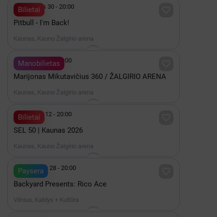

Lapkritis 30 - 20:00

Bilietai
Pitbull - I'm Back!
Kaunas, Kauno Žalgirio arena

Gruodis 19 - 20:00

Manobilietas
Marijonas Mikutavičius 360 / ŽALGIRIO ARENA
Kaunas, Kauno Žalgirio arena

Gruodis 12 - 20:00

Bilietai
SEL 50 | Kaunas 2026
Kaunas, Kauno Žalgirio arena

Rugpjūtis 28 - 20:00

Paysera
Backyard Presents: Rico Ace
Vilnius, Kablys + Kultūra