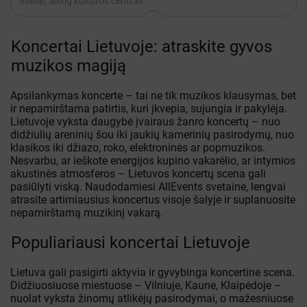
Šakiai, Šakių kultūros centras
Koncertai Lietuvoje: atraskite gyvos
muzikos magiją
Apsilankymas koncerte – tai ne tik muzikos klausymas, bet
ir nepamirštama patirtis, kuri įkvepia, sujungia ir pakylėja.
Lietuvoje vyksta daugybė įvairaus žanro koncertų – nuo
didžiulių areninių šou iki jaukių kamerinių pasirodymų, nuo
klasikos iki džiazo, roko, elektroninės ar popmuzikos.
Nesvarbu, ar ieškote energijos kupino vakarėlio, ar intymios
akustinės atmosferos – Lietuvos koncertų scena gali
pasiūlyti viską. Naudodamiesi AllEvents svetaine, lengvai
atrasite artimiausius koncertus visoje šalyje ir suplanuosite
nepamirštamą muzikinį vakarą.
Populiariausi koncertai Lietuvoje
Lietuva gali pasigirti aktyvia ir gyvybinga koncertine scena.
Didžiuosiuose miestuose – Vilniuje, Kaune, Klaipėdoje –
nuolat vyksta žinomų atlikėjų pasirodymai, o mažesniuose