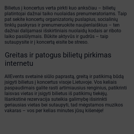
Bilietus į koncertus verta pirkti kuo anksčiau – bilietų
platintojai dažnai taiko nuolaidas prenumeratoriams. Taip
pat sekite koncertų organizatorių puslapius, socialinių
tinklų paskyras ir prenumeruokite naujienlaiškius – ten
dažnai dalijamasi išskirtiniais nuolaidų kodais ar riboto
laiko pasiūlymais. Būkite aktyvūs ir gudrūs – taip
sutaupysite ir į koncertą eisite be streso.
Greitas ir patogus bilietų pirkimas
internetu
AllEvents svetainė siūlo paprastą, greitą ir patikimą būdą
įsigyti bilietus į koncertus visoje Lietuvoje. Vos keliais
paspaudimais galite rasti artimiausius renginius, patikrinti
laisvas vietas ir įsigyti bilietus iš patikimų tiekėjų.
Išankstinė rezervacija suteikia galimybę išsirinkti
geriausias vietas bei sutaupyti, tad mėgstamos muzikos
vakaras – vos per kelias minutes jūsų kišenėje!