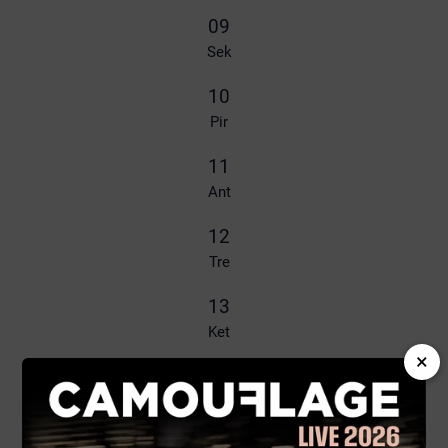
09
Sek
10
Pir
11
Ant
12
Tre
13
Ket
×
14
Pen
15