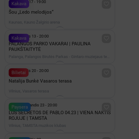

Gruodis 17 - 19:00

Kakava
Šou „Ledo melodijos“
Kaunas, Kauno Žalgirio arena

Rugpjūtis 13 - 20:00

Kakava
PALANGOS PARKO VAKARAI | PAULINA
PAUKŠTAITYTĖ
Palanga, Palangos Birutės Parkas - Gintaro muziejaus terasa

Rugpjūtis 20 - 20:00

Bilietai
Natalija Bunkė Vasaros terasa
Vilnius, Vasaros terasa

2027 Balandis 23 - 20:00

Paysera
LOS SECRETOS DE PABLO 04.23 | VIENA NAKTIS
ROJUJE | TAMSTA
Vilnius, TAMSTA muzikos klubas