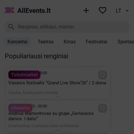


AllEvents.lt

Koncertai
Teatras
Kinas
Festivaliai
Sportas
Populiariausi renginiai

Rugpjūtis 08 - 19:00

Ticketmarket
Vasaros festivalis “Grand Live Show’26” / 2 diena
Šiauliai, Šiaulių parko estrada

Rugpjūtis 22 - 20:00

Allevents
Andrius Mamontovas su grupe „Geriausios
dainos. I dalis“
Druskininkai, Druskonio ežero amfiteatras