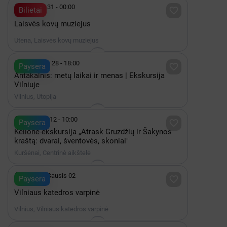

Gruodis 31 - 00:00

Bilietai
Laisvės kovų muziejus
Utena, Laisvės kovų muziejus

Rugpjūtis 28 - 18:00

Paysera
Antakalnis: metų laikai ir menas | Ekskursija
Vilniuje
Vilnius, Utopija

Rugsėjis 12 - 10:00

Paysera
Kelionė-ekskursija „Atrask Gruzdžių ir Šakynos
kraštą: dvarai, šventovės, skoniai"
Kuršėnai, Centrinė aikštelė

2027 iki Sausis 02

Paysera
Vilniaus katedros varpinė
Vilnius, Vilniaus katedros varpinė