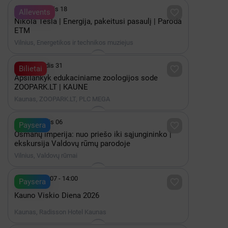

iki Rugpjūtis 18

Allevents
Nikola Tesla | Energija, pakeitusi pasaulį | Paroda
ETM
Vilnius, Energetikos ir technikos muziejus

iki Gruodis 31

Bilietai
Apsilankyk edukaciniame zoologijos sode
ZOOPARK.LT | KAUNE
Kaunas, ZOOPARK.LT, PLC MEGA

iki Gruodis 06

Paysera
Osmanų imperija: nuo priešo iki sąjungininko |
ekskursija Valdovų rūmų parodoje
Vilnius, Valdovų rūmai

Lapkritis 07 - 14:00

Paysera
Kauno Viskio Diena 2026
Kaunas, Radisson Hotel Kaunas