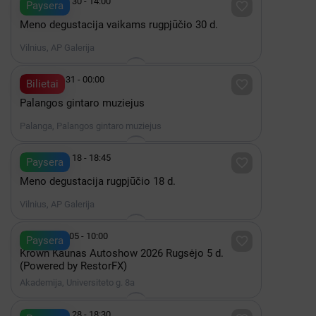

Rugpjūtis 30 - 14:00

Paysera
Meno degustacija vaikams rugpjūčio 30 d.
Vilnius, AP Galerija

Gruodis 31 - 00:00

Bilietai
Palangos gintaro muziejus
Palanga, Palangos gintaro muziejus

Rugpjūtis 18 - 18:45

Paysera
Meno degustacija rugpjūčio 18 d.
Vilnius, AP Galerija

Rugsėjis 05 - 10:00

Paysera
Krown Kaunas Autoshow 2026 Rugsėjo 5 d.
(Powered by RestorFX)
Akademija, Universiteto g. 8a

Rugpjūtis 28 - 18:30