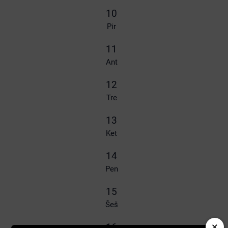
10
Pir
11
Ant
12
Tre
13
Ket
14
Pen
15
Šeš
×
16