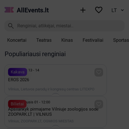


AllEvents.lt

Koncertai
Teatras
Kinas
Festivaliai
Sportas
Populiariausi renginiai

Lapkritis 13 - 14

Kakava
EROS 2026
Vilnius, Lietuvos parodų ir kongresų centras LITEXPO

2023 Sausis 01 - 12:00

Bilietai
Apsilankyk pirmajame Vilniuje zoologijos sode
ZOOPARK.LT | VILNIUS
Vilnius, ZOOPARK.LT, OGMIOS MIESTAS