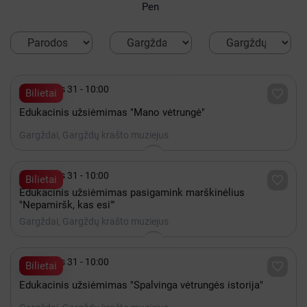
Pen

Gruodis 31 - 10:00

Bilietai
Edukacinis užsiėmimas "Mano vėtrungė"
Gargždai, Gargždų krašto muziejus

Gruodis 31 - 10:00

Bilietai
Edukacinis užsiėmimas pasigamink marškinėlius
"Nepamiršk, kas esi"'
Gargždai, Gargždų krašto muziejus

Gruodis 31 - 10:00

Bilietai
Edukacinis užsiėmimas "Spalvinga vėtrungės istorija"