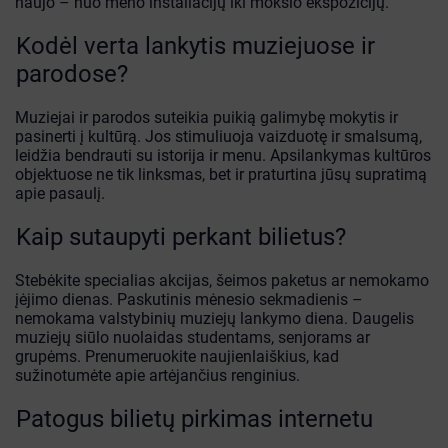
naujo – nuo meno instaliacijų iki mokslo ekspozicijų.
Kodėl verta lankytis muziejuose ir
parodose?
Muziejai ir parodos suteikia puikią galimybę mokytis ir
pasinerti į kultūrą. Jos stimuliuoja vaizduotę ir smalsumą,
leidžia bendrauti su istorija ir menu. Apsilankymas kultūros
objektuose ne tik linksmas, bet ir praturtina jūsų supratimą
apie pasaulį.
Kaip sutaupyti perkant bilietus?
Stebėkite specialias akcijas, šeimos paketus ar nemokamo
įėjimo dienas. Paskutinis mėnesio sekmadienis –
nemokama valstybinių muziejų lankymo diena. Daugelis
muziejų siūlo nuolaidas studentams, senjorams ar
grupėms. Prenumeruokite naujienlaiškius, kad
sužinotumėte apie artėjančius renginius.
Patogus bilietų pirkimas internetu