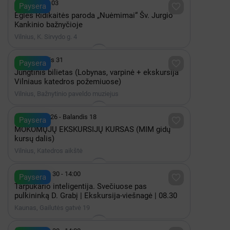

iki Spalis 03

Paysera
Eglės Ridikaitės paroda „Nuėmimai“ Šv. Jurgio
Kankinio bažnyčioje
Vilnius, K. Sirvydo g. 4

iki Gruodis 31

Paysera
Jungtinis bilietas (Lobynas, varpinė + ekskursija
Vilniaus katedros požemiuose)
Vilnius, Bažnytinio paveldo muziejus

Rugsėjis 26 - Balandis 18

Paysera
MOKOMŲJŲ EKSKURSIJŲ KURSAS (MIM gidų
kursų dalis)
Vilnius, Katedros aikštė

Rugpjūtis 30 - 14:00

Paysera
Tarpukario inteligentija. Svečiuose pas
pulkininką D. Grabį | Ekskursija-viešnagė | 08.30
Kaunas, Gailutės gatvė 19