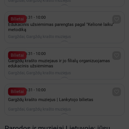
Gargždai, Gargždų krašto muziejus

Gruodis 31 - 10:00

Bilietai
Edukacinis užsiėmimas parengtas pagal "Kelionė laiku"
metodiką
Gargždai, Gargždų krašto muziejus

Gruodis 31 - 10:00

Bilietai
Gargždų krašto muziejaus ir jo filialų organizuojamas
edukacinis užsiėmimas
Gargždai, Gargždų krašto muziejus

Gruodis 31 - 10:00

Bilietai
Gargždų krašto muziejus | Lankytojo bilietas
Gargždai, Gargždų krašto muziejus
Parodos ir muziejai Lietuvoje: jūsų