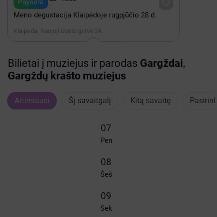

Paysera
Meno degustacija Klaipėdoje rugpjūčio 28 d.
Klaipėda, Naujoji Uosto gatvė 3A
Bilietai į muziejus ir parodas
Gargždai
,
Gargždų krašto muziejus
Artimiausi
Šį savaitgalį
Kitą savaitę
07
Pen
08
Šeš
09
Sek