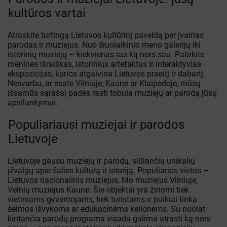
kultūros vartai
Atraskite turtingą Lietuvos kultūrinį paveldą per įvairias
parodas ir muziejus. Nuo šiuolaikinio meno galerijų iki
istorinių muziejų – kiekvienas ras ką nors sau. Patirkite
menines išraiškas, istorinius artefaktus ir interaktyvias
ekspozicijas, kurios atgaivina Lietuvos praeitį ir dabartį.
Nesvarbu, ar esate Vilniuje, Kaune ar Klaipėdoje, mūsų
išsamūs sąrašai padės rasti tobulą muziejų ar parodą jūsų
apsilankymui.
Populiariausi muziejai ir parodos
Lietuvoje
Lietuvoje gausu muziejų ir parodų, siūlančių unikalių
įžvalgų apie šalies kultūrą ir istoriją. Populiarios vietos –
Lietuvos nacionalinis muziejus, Mo muziejus Vilniuje,
Velnių muziejus Kaune. Šie objektai yra žinomi tiek
vietiniams gyventojams, tiek turistams ir puikiai tinka
šeimos išvykoms ar edukacinėms kelionėms. Su nuolat
kintančia parodų programa visada galima atrasti ką nors