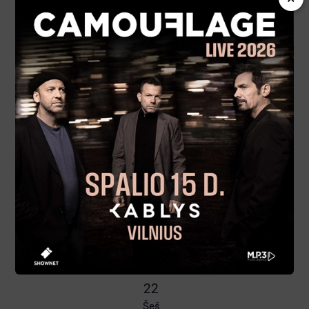
Sek
17
Pir
18
Ant
19
Tre
20
Ket
21
Pen
22
Šeš