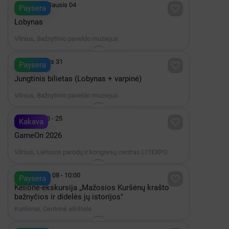

2027 iki Sausis 04

Paysera
Lobynas
Vilnius, Bažnytinio paveldo muziejus

iki Gruodis 31

Paysera
Jungtinis bilietas (Lobynas + varpinė)
Vilnius, Bažnytinio paveldo muziejus

Spalis 23 - 25

Kakava
GameOn 2026
Vilnius, Lietuvos parodų ir kongresų centras LITEXPO

Rugpjūtis 08 - 10:00

Paysera
Kelionė-ekskursija „Mažosios Kuršėnų krašto
bažnyčios ir didelės jų istorijos"
Kuršėnai, Centrinė aikštelė