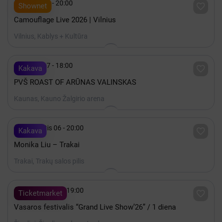

Spalis 15 - 20:00

Shownet
Camouflage Live 2026 | Vilnius
Vilnius, Kablys + Kultūra

Spalis 17 - 18:00

Kakava
PVŠ ROAST OF ARŪNAS VALINSKAS
Kaunas, Kauno Žalgirio arena

Rugpjūtis 06 - 20:00

Kakava
Monika Liu – Trakai
Trakai, Trakų salos pilis

Rugpjūtis 07 - 19:00

Ticketmarket
Vasaros festivalis “Grand Live Show’26” / 1 diena