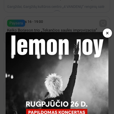
Gargždai, Gargždų kultūros centro „4 VANDENŲ“ renginių salė

Rugpjūtis 16 - 19:00

Paysera
Keiko Borjeson trio „Tekančios saulės improvizacija“
×
Gargždai, LIJO

Gruodis 31 - 10:00

Bilietai
Edukacinis užsiėmimas pasigamink marškinėlius
"Nepamiršk, kas esi"'
Gargždai, Gargždų krašto muziejus

Gruodis 31 - 10:00

Bilietai
Edukacinis užsiėmimas parengtas pagal "Kelionė laiku"
metodiką
Gargždai, Gargždų krašto muziejus