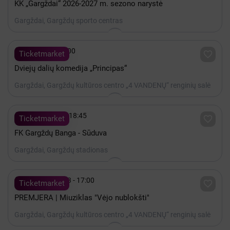
KK „Gargždai“ 2026-2027 m. sezono narystė
Gargždai, Gargždų sporto centras

Spalis 01 - 18:00

Ticketmarket
Dviejų dalių komedija „Principas“
Gargždai, Gargždų kultūros centro „4 VANDENŲ“ renginių salė

Rugpjūtis 09 - 18:45

Ticketmarket
FK Gargždų Banga - Sūduva
Gargždai, Gargždų stadionas

2027 Kovas 13 - 17:00

Ticketmarket
PREMJERA | Miuziklas "Vėjo nublokšti"
Gargždai, Gargždų kultūros centro „4 VANDENŲ“ renginių salė