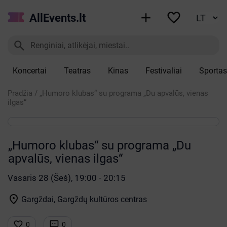


AllEvents.lt

Koncertai
Teatras
Kinas
Festivaliai
Sportas
Pradžia
/
„Humoro klubas“ su programa „Du apvalūs, vienas
ilgas“
„Humoro klubas“ su programa „Du
apvalūs, vienas ilgas“
Vasaris 28 (Šeš), 19:00 - 20:15

Gargždai, Gargždų kultūros centras


0
0