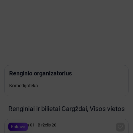
Renginio organizatorius
Komedijoteka
Renginiai ir bilietai Gargždai, Visos vietos

Rugsėjis 01 - Birželis 20

Kakava