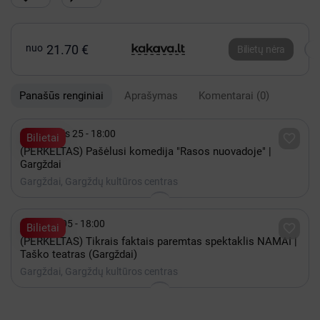
nuo
21.70 €
Bilietų nėra
Panašūs renginiai
Aprašymas
Komentarai
(0)

Rugsėjis 25 - 18:00

Bilietai
(PERKELTAS) Pašėlusi komedija "Rasos nuovadoje" |
Gargždai
Gargždai, Gargždų kultūros centras

Spalis 05 - 18:00

Bilietai
(PERKELTAS) Tikrais faktais paremtas spektaklis NAMAI |
Taško teatras (Gargždai)
Gargždai, Gargždų kultūros centras