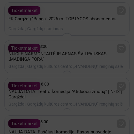

iki Lapkritis 30

Ticketmarket
FK Gargždų "Banga" 2026 m. TOP LYGOS abonementas
Gargždai, Gargždų stadionas

Gruodis 03 - 18:00

Ticketmarket
NIJOLĖ NARMONTAITĖ IR ARNAS ŠVILPAUSKAS
„MADINGA PORA“
Gargždai, Gargždų kultūros centro „4 VANDENŲ“ renginių salė

Lapkritis 11 - 18:00

Ticketmarket
NAUJA DATA. Teatro komedija "Atiduodu žmoną" | N-13 |
Gargždai
Gargždai, Gargždų kultūros centro „4 VANDENŲ“ renginių salė

Rugsėjis 25 - 18:00

Ticketmarket
NAUJA DATA. Pašėlusi komedija. Rasos nuovadoje