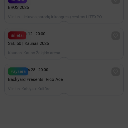
EROS 2026
Vilnius, Lietuvos parodų ir kongresų centras LITEXPO

Gruodis 12 - 20:00

Bilietai
SEL 50 | Kaunas 2026
Kaunas, Kauno Žalgirio arena

Rugpjūtis 28 - 20:00

Paysera
Backyard Presents: Rico Ace
Vilnius, Kablys + Kultūra