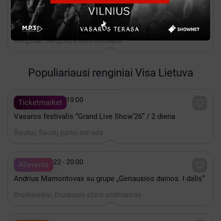

Gruodis 31 - 10:00

Bilietai
Gargždų krašto muziejaus ir jo filialų organizuojamas
edukacinis užsiėmimas
Gargždai, Gargždų krašto muziejus
Populiariausi renginiai Visa Lietuva

Rugpjūtis 08 - 19:00

Ticketmarket
Vasaros festivalis “Grand Live Show’26” / 2 diena
Šiauliai, Šiaulių parko estrada

Rugpjūtis 22 - 20:00

Allevents
Andrius Mamontovas su grupe „Geriausios dainos. I dalis“
Druskininkai, Druskonio ežero amfiteatras