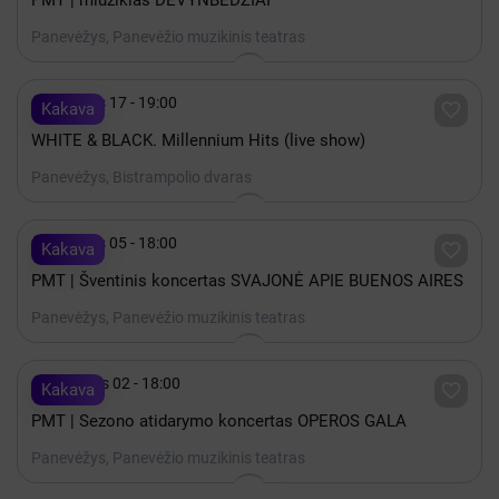
PMT | miuziklas DEVYNBĖDŽIAI
Panevėžys, Panevėžio muzikinis teatras

Gruodis 17 - 19:00

Kakava
WHITE & BLACK. Millennium Hits (live show)
Panevėžys, Bistrampolio dvaras

Gruodis 05 - 18:00

Kakava
PMT | Šventinis koncertas SVAJONĖ APIE BUENOS AIRES
Panevėžys, Panevėžio muzikinis teatras

Rugsėjis 02 - 18:00

Kakava
PMT | Sezono atidarymo koncertas OPEROS GALA
Panevėžys, Panevėžio muzikinis teatras