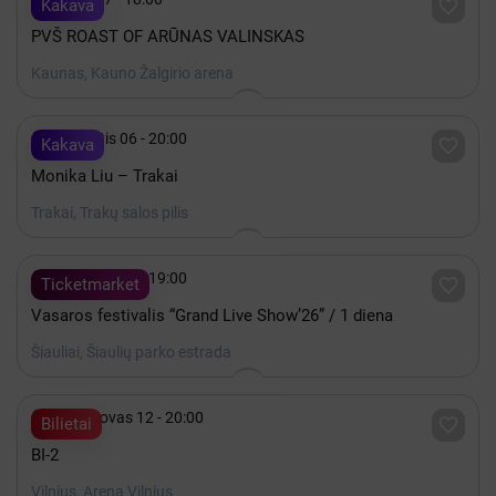

Kakava
PVŠ ROAST OF ARŪNAS VALINSKAS
Kaunas, Kauno Žalgirio arena

Rugpjūtis 06 - 20:00

Kakava
Monika Liu – Trakai
Trakai, Trakų salos pilis

Rugpjūtis 07 - 19:00

Ticketmarket
Vasaros festivalis “Grand Live Show’26” / 1 diena
Šiauliai, Šiaulių parko estrada

2027 Kovas 12 - 20:00

Bilietai
BI-2
Vilnius, Arena Vilnius