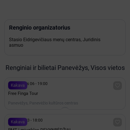
Renginio organizatorius
Stasio Eidrigevičiaus menų centras, Juridinis
asmuo
Renginiai ir bilietai Panevėžys, Visos vietos

Lapkritis 06 - 19:00

Kakava
Free Finga Tour
Panevėžys, Panevėžio kultūros centras

Spalis 23 - 18:00

Kakava