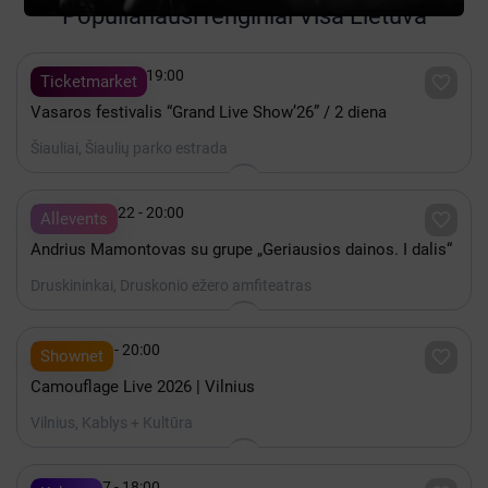
Populiariausi renginiai Visa Lietuva

Rugpjūtis 08 - 19:00

Ticketmarket
Vasaros festivalis “Grand Live Show’26” / 2 diena
Šiauliai, Šiaulių parko estrada

Rugpjūtis 22 - 20:00

Allevents
Andrius Mamontovas su grupe „Geriausios dainos. I dalis“
Druskininkai, Druskonio ežero amfiteatras

Spalis 15 - 20:00

Shownet
Camouflage Live 2026 | Vilnius
Vilnius, Kablys + Kultūra

Spalis 17 - 18:00