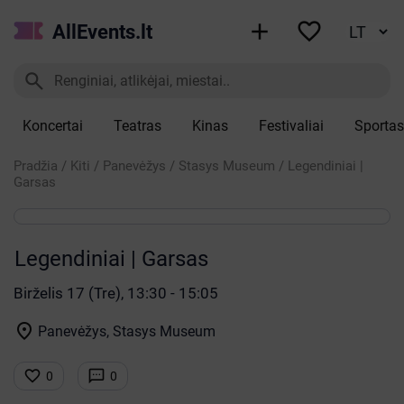


AllEvents.lt

Koncertai
Teatras
Kinas
Festivaliai
Sportas
Pradžia
/
Kiti
/
Panevėžys
/
Stasys Museum
/
Legendiniai |
Garsas
Legendiniai | Garsas
Birželis 17 (Tre), 13:30 - 15:05

Panevėžys, Stasys Museum


0
0