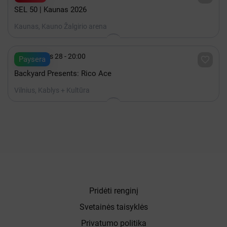
SEL 50 | Kaunas 2026
Kaunas, Kauno Žalgirio arena

Rugpjūtis 28 - 20:00

Paysera
Backyard Presents: Rico Ace
Vilnius, Kablys + Kultūra
Pridėti renginį
Svetainės taisyklės
Privatumo politika