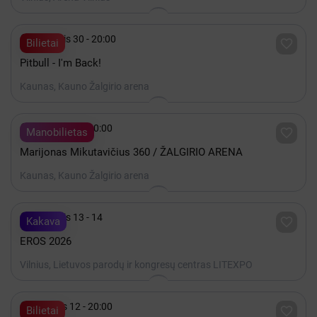

Lapkritis 30 - 20:00

Bilietai
Pitbull - I'm Back!
Kaunas, Kauno Žalgirio arena

Gruodis 19 - 20:00

Manobilietas
Marijonas Mikutavičius 360 / ŽALGIRIO ARENA
Kaunas, Kauno Žalgirio arena

Lapkritis 13 - 14

Kakava
EROS 2026
Vilnius, Lietuvos parodų ir kongresų centras LITEXPO

Gruodis 12 - 20:00

Bilietai