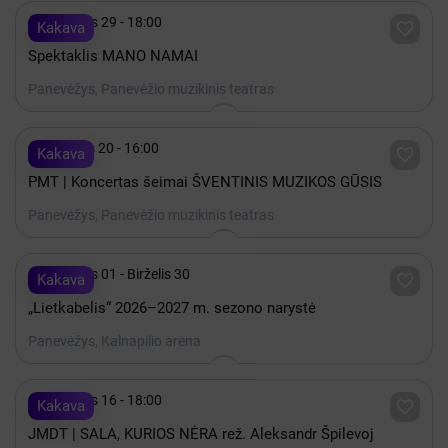

Rugsėjis 29 - 18:00

Kakava
Spektaklis MANO NAMAI
Panevėžys, Panevėžio muzikinis teatras

Gruodis 20 - 16:00

Kakava
PMT | Koncertas šeimai ŠVENTINIS MUZIKOS GŪSIS
Panevėžys, Panevėžio muzikinis teatras

Rugsėjis 01 - Birželis 30

Kakava
„Lietkabelis“ 2026–2027 m. sezono narystė
Panevėžys, Kalnapilio arena

Rugsėjis 16 - 18:00

Kakava
JMDT | SALA, KURIOS NĖRA rež. Aleksandr Špilevoj