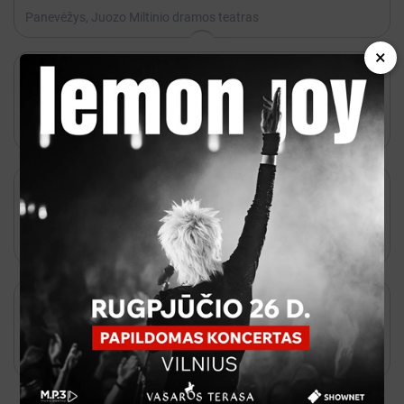
Panevėžys, Juozo Miltinio dramos teatras
×

Gruodis 03 - 18:00

Kakava
PETUNIJA // akustinis Panevėžys
Panevėžys, Panevėžio teatras MENAS

Lapkritis 13 - 18:00

Kakava
Spalvingiausias metų miuziklas „Vėjo nublokšti“
Panevėžys, Panevėžio kultūros centras

Lapkritis 27 - 18:00

Kakava
PMT | Šventinis koncertas MEILĖS DUETAI
Panevėžys, Panevėžio muzikinis teatras