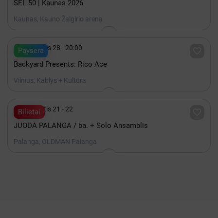
SEL 50 | Kaunas 2026
Kaunas, Kauno Žalgirio arena

Rugpjūtis 28 - 20:00

Paysera
Backyard Presents: Rico Ace
Vilnius, Kablys + Kultūra

Rugpjūtis 21 - 22

Bilietai
JUODA PALANGA / ba. + Solo Ansamblis
Palanga, OLDMAN Palanga