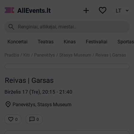


AllEvents.lt

Koncertai
Teatras
Kinas
Festivaliai
Sportas
Pradžia
/
Kiti
/
Panevėžys
/
Stasys Museum
/
Reivas | Garsas
Reivas | Garsas
Birželis 17 (Tre), 20:15 - 21:40

Panevėžys, Stasys Museum


0
0