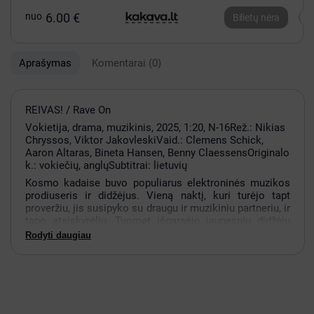
nuo
6.00 €
Bilietų nėra
Aprašymas
Komentarai
(0)
REIVAS! / Rave On
Vokietija, drama, muzikinis, 2025, 1:20, N-16Rež.: Nikias
Chryssos, Viktor JakovleskiVaid.: Clemens Schick,
Aaron Altaras, Bineta Hansen, Benny ClaessensOriginalo
k.: vokiečių, anglųSubtitrai: lietuvių
Kosmo kadaise buvo populiarus elektroninės muzikos
prodiuseris ir didžėjus. Vieną naktį, kuri turėjo tapt
proveržiu, jis susipyko su draugu ir muzikiniu partneriu, ir
tapo atsiskyrėliu. Tuomet išgarsėjo jaunesnių didžėjų
karta. Prieš mesdamas muziką, Kosmo ryžtasi
Rodyti daugiau
įgyvendint planą, kad pamirštų ankstesnę nesėkmę ir
atgaivintų karjerą. Kai seniau pamėgtame reivo klube
pamato savo dievaitį – legendinį techno muzikos
pionierių Trojų Porterį, – Kosmo nusprendžia jam duoti
savo naują vinilo plokštelę. Tai, kas atrodė kaip paprasta
užduotis, netrukus virsta egzistencine reivo odisėja,