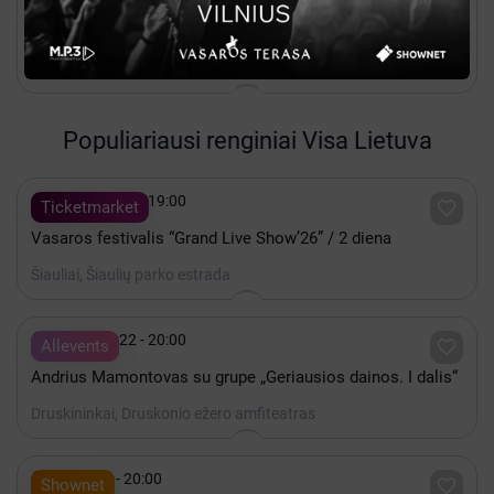

Kakava
PMT | Šventinis koncertas MEILĖS DUETAI
Panevėžys, Panevėžio muzikinis teatras
Populiariausi renginiai Visa Lietuva

Rugpjūtis 08 - 19:00

Ticketmarket
Vasaros festivalis “Grand Live Show’26” / 2 diena
Šiauliai, Šiaulių parko estrada

Rugpjūtis 22 - 20:00

Allevents
Andrius Mamontovas su grupe „Geriausios dainos. I dalis“
Druskininkai, Druskonio ežero amfiteatras

Spalis 15 - 20:00

Shownet