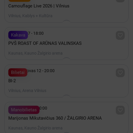
Camouflage Live 2026 | Vilnius
Vilnius, Kablys + Kultūra

Spalis 17 - 18:00

Kakava
PVŠ ROAST OF ARŪNAS VALINSKAS
Kaunas, Kauno Žalgirio arena

2027 Kovas 12 - 20:00

Bilietai
BI-2
Vilnius, Arena Vilnius

Gruodis 19 - 20:00

Manobilietas
Marijonas Mikutavičius 360 / ŽALGIRIO ARENA
Kaunas, Kauno Žalgirio arena