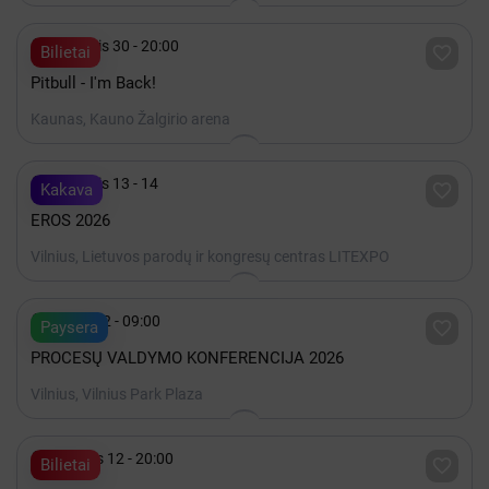

Lapkritis 30 - 20:00

Bilietai
Pitbull - I'm Back!
Kaunas, Kauno Žalgirio arena

Lapkritis 13 - 14

Kakava
EROS 2026
Vilnius, Lietuvos parodų ir kongresų centras LITEXPO

Spalis 22 - 09:00

Paysera
PROCESŲ VALDYMO KONFERENCIJA 2026
Vilnius, Vilnius Park Plaza

Gruodis 12 - 20:00

Bilietai