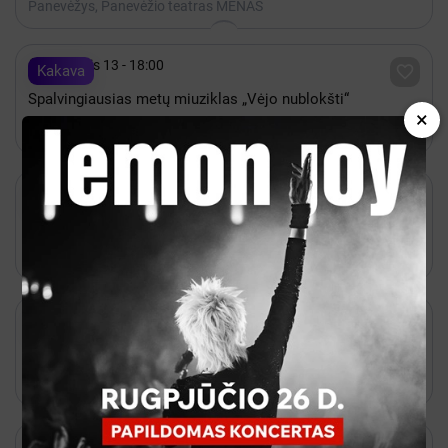
Panevėžys, Panevėžio teatras MENAS

Lapkritis 13 - 18:00

Kakava
Spalvingiausias metų miuziklas „Vėjo nublokšti“
×
Panevėžys, Panevėžio kultūros centras

Rugsėjis 01 - Birželis 30

Kakava
„Lietkabelis“ 2026–2027 m. sezono narystė
Panevėžys, Kalnapilio arena

Rugsėjis 16 - 18:00

Kakava
JMDT | SALA, KURIOS NĖRA rež. Aleksandr Špilevoj
Panevėžys, Juozo Miltinio dramos teatras

Lapkritis 27 - 18:00