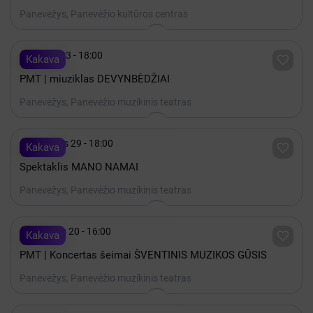
Panevėžys, Panevėžio kultūros centras

Spalis 23 - 18:00

Kakava
PMT | miuziklas DEVYNBĖDŽIAI
Panevėžys, Panevėžio muzikinis teatras

Rugsėjis 29 - 18:00

Kakava
Spektaklis MANO NAMAI
Panevėžys, Panevėžio muzikinis teatras

Gruodis 20 - 16:00

Kakava
PMT | Koncertas šeimai ŠVENTINIS MUZIKOS GŪSIS
Panevėžys, Panevėžio muzikinis teatras