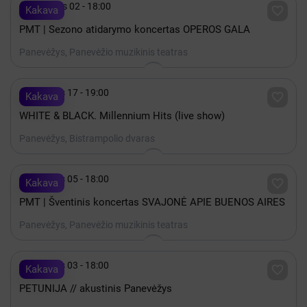

Rugsėjis 02 - 18:00

Kakava
PMT | Sezono atidarymo koncertas OPEROS GALA
Panevėžys, Panevėžio muzikinis teatras

Gruodis 17 - 19:00

Kakava
WHITE & BLACK. Millennium Hits (live show)
Panevėžys, Bistrampolio dvaras

Gruodis 05 - 18:00

Kakava
PMT | Šventinis koncertas SVAJONĖ APIE BUENOS AIRES
Panevėžys, Panevėžio muzikinis teatras

Gruodis 03 - 18:00

Kakava
PETUNIJA // akustinis Panevėžys