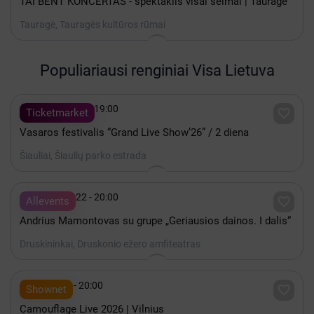
TAI BENT KONCERTAS - spektaklis visai šeimai | Tauragė
Tauragė, Tauragės kultūros rūmai
Populiariausi renginiai Visa Lietuva

Rugpjūtis 08 - 19:00

Ticketmarket
Vasaros festivalis “Grand Live Show’26” / 2 diena
Šiauliai, Šiaulių parko estrada

Rugpjūtis 22 - 20:00

Allevents
Andrius Mamontovas su grupe „Geriausios dainos. I dalis“
Druskininkai, Druskonio ežero amfiteatras

Spalis 15 - 20:00

Shownet
Camouflage Live 2026 | Vilnius