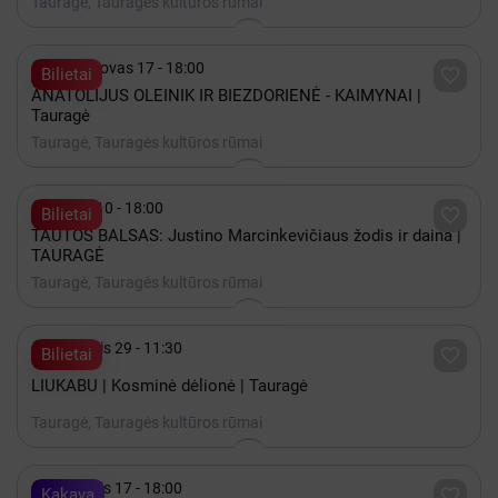
Tauragė, Tauragės kultūros rūmai

2027 Kovas 17 - 18:00

Bilietai
ANATOLIJUS OLEINIK IR BIEZDORIENĖ - KAIMYNAI |
Tauragė
Tauragė, Tauragės kultūros rūmai

Spalis 10 - 18:00

Bilietai
TAUTOS BALSAS: Justino Marcinkevičiaus žodis ir daina |
TAURAGĖ
Tauragė, Tauragės kultūros rūmai

Lapkritis 29 - 11:30

Bilietai
LIUKABU | Kosminė dėlionė | Tauragė
Tauragė, Tauragės kultūros rūmai

Lapkritis 17 - 18:00

Kakava