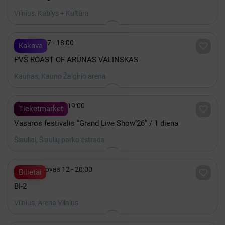
Vilnius, Kablys + Kultūra

Spalis 17 - 18:00

Kakava
PVŠ ROAST OF ARŪNAS VALINSKAS
Kaunas, Kauno Žalgirio arena

Rugpjūtis 07 - 19:00

Ticketmarket
Vasaros festivalis “Grand Live Show’26” / 1 diena
Šiauliai, Šiaulių parko estrada

2027 Kovas 12 - 20:00

Bilietai
BI-2
Vilnius, Arena Vilnius