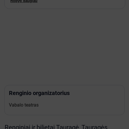
Rodyti daugiau
gerbėjus visoje Lietuvoje priversti aikčioti iš
netikėtumo.
Tai šou – subalansuotas suaugusiems, bet tinkamas ir
vaikams. Pats būdamas tėvu, iliuzionistas suprato, jog
rinkoje Lietuvoje yra daugybė renginių, kuriuose vaikams
paaugus, tėvams nebūtinai būna įdomu. Pažadame, jog
„Nuo 9 iki 99“ pasirodymuose visoje Lietuvoje šios
problemos nebus ir programą vienodai susidomėję
galės sekti tiek jaunesnis žiūrovas,tiek įsimylėjėlių
porelė, tiek pensininkas.
Daugiau datų paskelbsime netrukus.
#Nuo9iki99
* Aprašymas išverstas automatiškai. Gali būti netikslumų.
Pirkdami bilietus būtinai peržiūrėkite renginio aprašymą bilietų
parduotuvės svetainėje.
Renginio organizatorius
Vabalo teatras
Renginiai ir bilietai Tauragė, Tauragės