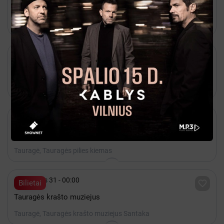
ŽYGIUOK, TAURAGĖS MIESTO VINGIAIS
Tauragė, Pilies aikštė

Rugpjūtis 08 - 14:00

Ticketmarket
FK TAURAS - Neptūnas
Tauragė, Vytauto stadionas

Rugpjūtis 27 - 19:00

Bilietai
BALTASIS VAKARAS
Tauragė, Tauragės pilies kiemas

Gruodis 31 - 00:00

Bilietai
Tauragės krašto muziejus
Tauragė, Tauragės krašto muziejus Santaka