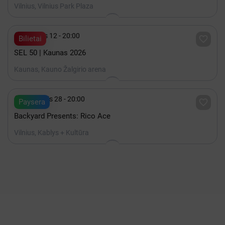
Vilnius, Vilnius Park Plaza

Gruodis 12 - 20:00

Bilietai
SEL 50 | Kaunas 2026
Kaunas, Kauno Žalgirio arena

Rugpjūtis 28 - 20:00

Paysera
Backyard Presents: Rico Ace
Vilnius, Kablys + Kultūra