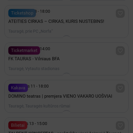

Rugpjūtis 08 - 18:00

Ticketshop
ATEITIES CIRKAS – CIRKAS, KURIS NUSTEBINS!
Tauragė, prie PC „Norfa“

Rugpjūtis 29 - 14:00

Ticketmarket
FK TAURAS - Vilniaus BFA
Tauragė, Vytauto stadionas

Lapkritis 11 - 18:00

Kakava
DOMINO teatras | premjera VIENO VAKARO UOŠVIAI
Tauragė, Tauragės kultūros rūmai

Gruodis 13 - 15:00

Bilietai