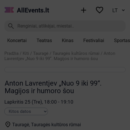


AllEvents.lt

Koncertai
Teatras
Kinas
Festivaliai
Sportas
Pradžia
/
Kiti
/
Tauragė
/
Tauragės kultūros rūmai
/
Anton
Lavrentjev „Nuo 9 iki 99“. Magijos ir humoro šou
Anton Lavrentjev „Nuo 9 iki 99“.
Magijos ir humoro šou
Lapkritis 25 (Tre), 18:00 - 19:10

Tauragė, Tauragės kultūros rūmai