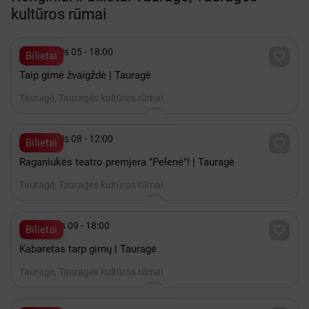
kultūros rūmai

Lapkritis 05 - 18:00

Bilietai
Taip gimė žvaigždė | Tauragė
Tauragė, Tauragės kultūros rūmai

Lapkritis 08 - 12:00

Bilietai
Raganiukės teatro premjera "Pelenė"! | Tauragė
Tauragė, Tauragės kultūros rūmai

Gruodis 09 - 18:00

Bilietai
Kabaretas tarp girnų | Tauragė
Tauragė, Tauragės kultūros rūmai