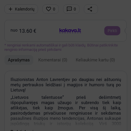




Kalendorių
0
0
nuo
13.60 €
Pirkti
* renginiai renkami automatiškai ir gali būti klaidų. Būtinai patikrinkite
renginio informaciją prieš pirkdami
Aprašymas
Komentarai
(0)
Keliaukime kartu
(0)
Iliuzionistas Anton Lavrentjev po daugiau nei aštuonių
metų pertraukos leidžiasi į magijos ir humoro turą po
Lietuvą!
„Lietuvos talentuose“ prieš dešimtmetį
išpopuliarėjęs magas užaugo ir subrendo tiek kaip
atlikėjas, tiek kaip žmogus. Per visą šį laiką,
pasirodydamas privačiuose renginiuose ir sekdamas
pasaulines iliuzijos meno tendencijas, Antonas sukaupė
įspūdingą triukų ir istorijų kolekciją. Virš 3000
pasirodymų per savo karjerą surengęs iliuzionistas žada