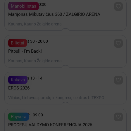

Gruodis 19 - 20:00

Manobilietas
Marijonas Mikutavičius 360 / ŽALGIRIO ARENA
Kaunas, Kauno Žalgirio arena

Lapkritis 30 - 20:00

Bilietai
Pitbull - I'm Back!
Kaunas, Kauno Žalgirio arena

Lapkritis 13 - 14

Kakava
EROS 2026
Vilnius, Lietuvos parodų ir kongresų centras LITEXPO

Spalis 22 - 09:00

Paysera
PROCESŲ VALDYMO KONFERENCIJA 2026