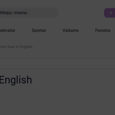

likėjai, miestai..
estivaliai
Sportas
Vaikams
Parodos
ison tour in English
 English