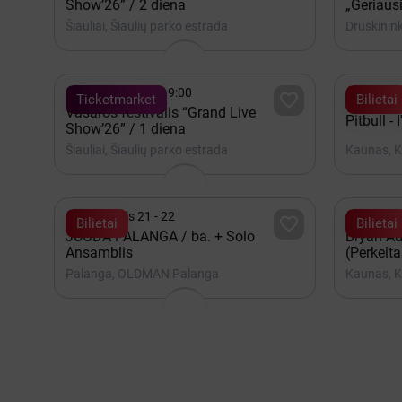
Show’26” / 2 diena
„Geriausi
Šiauliai, Šiaulių parko estrada
Druskinink


Rugpjūtis 07 - 19:00
Lapkrit

Ticketmarket
Bilietai
Vasaros festivalis “Grand Live
Pitbull -
Show’26” / 1 diena
Šiauliai, Šiaulių parko estrada
Kaunas, K


Rugpjūtis 21 - 22
2027 G

Bilietai
Bilietai
JUODA PALANGA / ba. + Solo
Bryan Ad
Ansamblis
(Perkelta
Palanga, OLDMAN Palanga
Kaunas, K