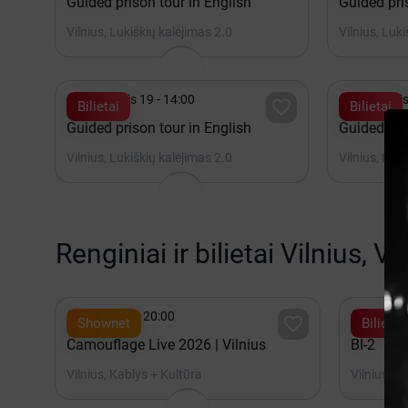
Guided prison tour in English
Guided pri
Vilnius, Lukiškių kalėjimas 2.0
Vilnius, Luk


Rugpjūtis 19 - 14:00
Rugpjūtis

Bilietai
Bilietai
Guided prison tour in English
Guided pri
Vilnius, Lukiškių kalėjimas 2.0
Vilnius, Luk
Renginiai ir bilietai Vilnius, V


Spalis 15 - 20:00
2027 K

Shownet
Bilietai
Camouflage Live 2026 | Vilnius
BI-2
Vilnius, Kablys + Kultūra
Vilnius, A