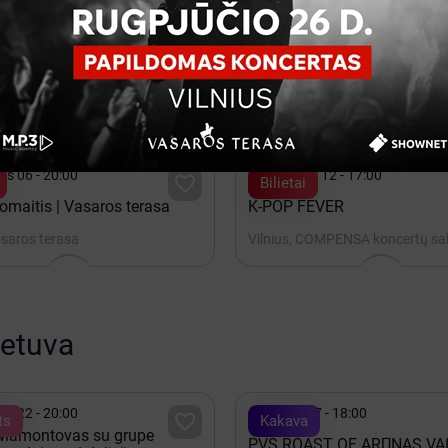

22 - 09:00
Rugpjūtis 20 - 20:00

a
Bilietai
Ų VALDYMO KONFERENCIJA
Natalija Bunkė Vasaros tera
ilnius Park Plaza
Vilnius, Vasaros terasa

is 06 - 20:00
Rugsėjis 12 - 17:00

Bilietai
omaitis | Vasaros terasa
K-POP FEVER
asaros terasa
Vilnius, COMPENSA koncertų sa
ietuva

is 22 - 20:00
Spalis 17 - 18:00

ts
Kakava
 Mamontovas su grupe
PVŠ ROAST OF ARŪNAS VA