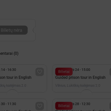
Bilietų nėra
entarai
(0)

 14 - 16:30
Rugpjūtis 24 - 15:00

Bilietai
son tour in English
Guided prison tour in English
iškių kalėjimas 2.0
Vilnius, Lukiškių kalėjimas 2.0

 30 - 11:30
Rugpjūtis 28 - 12:30

Bilietai