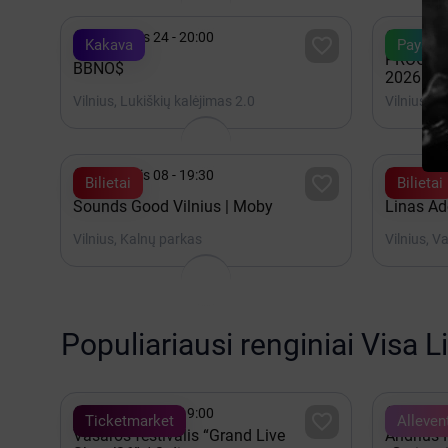


Rugpjūtis 24 - 20:00
Spalis 

Kakava
Payser
PROCES
BBNO$
2026
Vilnius, Lukiškių kalėjimas 2.0
Vilnius, V


Rugpjūtis 08 - 19:30
Rugpjūt

Bilietai
Bilietai
Sounds Good Vilnius | Moby
Linas Ad
Vilnius, Kalnų parkas
Vilnius, V
Populiariausi renginiai Visa L


Rugpjūtis 08 - 19:00
Rugpjūt

Ticketmarket
Alleven
Vasaros festivalis “Grand Live
Andrius