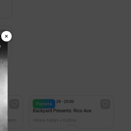

×

Rugpjūtis 28 - 20:00


Paysera
Backyard Presents: Rico Ace
Vilnius, Lietuvos parodų ir kongresų centras LITEXPO
Vilnius, Kablys + Kultūra