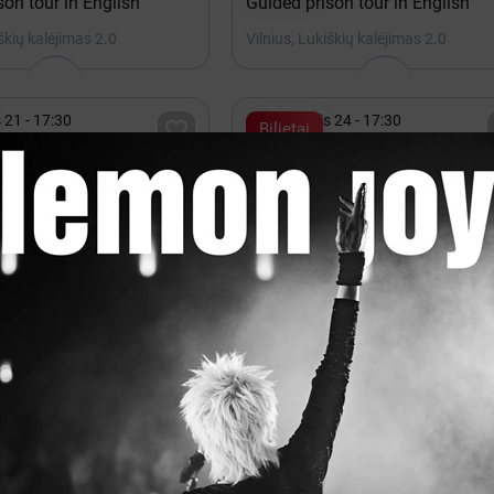
son tour in English
Guided prison tour in English
iškių kalėjimas 2.0
Vilnius, Lukiškių kalėjimas 2.0

 21 - 17:30
Rugpjūtis 24 - 17:30

Bilietai
son tour in English
Guided prison tour in English
iškių kalėjimas 2.0
Vilnius, Lukiškių kalėjimas 2.0
isos vietos

ovas 12 - 20:00
Lapkritis 13 - 14

Kakava
EROS 2026
rena Vilnius