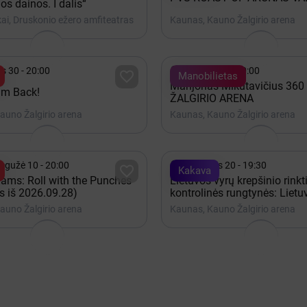
os dainos. I dalis“
ai, Druskonio ežero amfiteatras
Kaunas, Kauno Žalgirio arena

is 30 - 20:00
Gruodis 19 - 20:00

Manobilietas
Marijonas Mikutavičius 360 
 I'm Back!
ŽALGIRIO ARENA
auno Žalgirio arena
Kaunas, Kauno Žalgirio arena

egužė 10 - 20:00
Rugpjūtis 20 - 19:30

Kakava
ams: Roll with the Punches
Lietuvos vyrų krepšinio rinkt
s iš 2026.09.28)
kontrolinės rungtynės: Lietuv
auno Žalgirio arena
Kaunas, Kauno Žalgirio arena