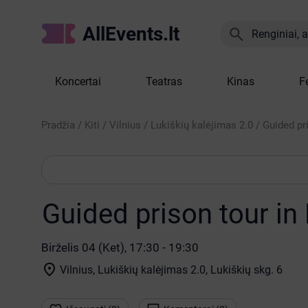
AllEvents.lt

Renginiai, at
Koncertai
Teatras
Kinas
F
Pradžia
/
Kiti
/
Vilnius
/
Lukiškių kalėjimas 2.0
/
Guided pr
Guided prison tour in
Birželis 04 (Ket), 17:30 - 19:30

Vilnius, Lukiškių kalėjimas 2.0
, Lukiškių skg. 6