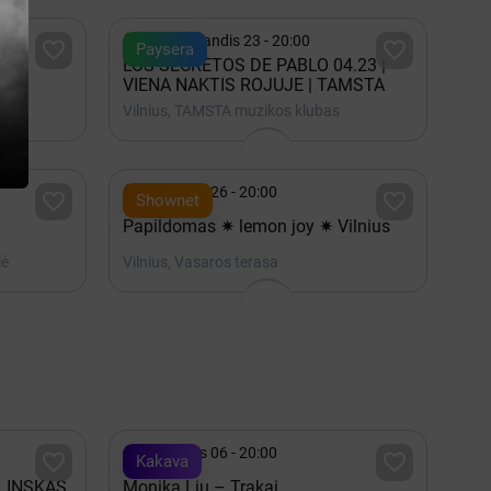

2027 Balandis 23 - 20:00


Paysera
LOS SECRETOS DE PABLO 04.23 |
sa
VIENA NAKTIS ROJUJE | TAMSTA
Vilnius, TAMSTA muzikos klubas

Rugpjūtis 26 - 20:00


Shownet
Papildomas ✷ lemon joy ✷ Vilnius
lė
Vilnius, Vasaros terasa

Rugpjūtis 06 - 20:00


Kakava
LINSKAS
Monika Liu – Trakai