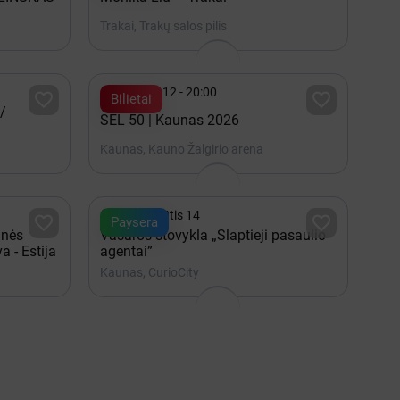
Trakai, Trakų salos pilis

Gruodis 12 - 20:00


Bilietai
/
SEL 50 | Kaunas 2026
Kaunas, Kauno Žalgirio arena

iki Rugpjūtis 14


Paysera
inės
Vasaros stovykla „Slaptieji pasaulio
a - Estija
agentai”
Kaunas, CurioCity