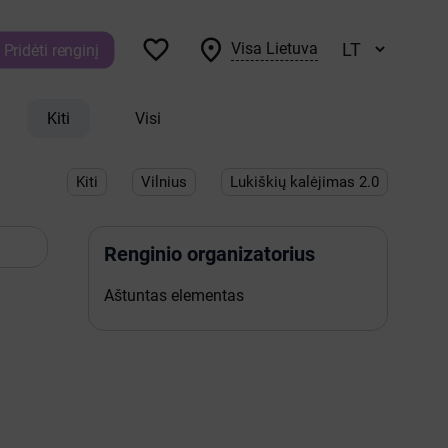


Visa Lietuva
Pridėti renginį
Kiti
Visi
Kiti
Vilnius
Lukiškių kalėjimas 2.0
Renginio organizatorius
Aštuntas elementas