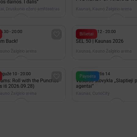
os dainos. I dalis“
ai, Druskonio ežero amfiteatras
Kaunas, Kauno Žalgirio arena

is 30 - 20:00
Gruodis 12 - 20:00

Bilietai
 I'm Back!
SEL 50 | Kaunas 2026
auno Žalgirio arena
Kaunas, Kauno Žalgirio arena

egužė 10 - 20:00
iki Rugpjūtis 14

Paysera
ams: Roll with the Punches
Vasaros stovykla „Slaptieji 
s iš 2026.09.28)
agentai”
auno Žalgirio arena
Kaunas, CurioCity