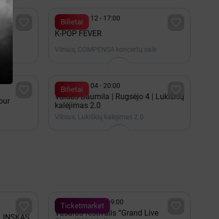

Rugsėjis 12 - 17:00


Bilietai
sa
K-POP FEVER
Vilnius, COMPENSA koncertų salė

Rugsėjis 04 - 20:00


Bilietai
Vaidas Baumila | Rugsėjo 4 | Lukiškių
our
kalėjimas 2.0
Vilnius, Lukiškių kalėjimas 2.0

Rugpjūtis 07 - 19:00


Ticketmarket
Vasaros festivalis “Grand Live
LINSKAS