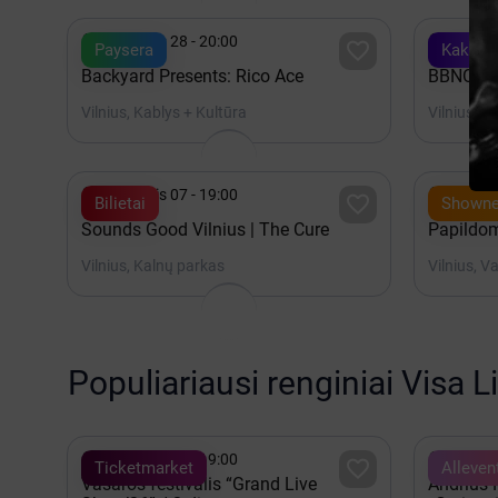


Rugpjūtis 28 - 20:00
Rugpjūt

Paysera
Kakava
Backyard Presents: Rico Ace
BBNO$
Vilnius, Kablys + Kultūra
Vilnius, L


Rugpjūtis 07 - 19:00
Rugpjūt

Bilietai
Showne
Sounds Good Vilnius | The Cure
Papildom
Vilnius, Kalnų parkas
Vilnius, V
Populiariausi renginiai Visa L


Rugpjūtis 08 - 19:00
Rugpjūt

Ticketmarket
Alleven
Vasaros festivalis “Grand Live
Andrius