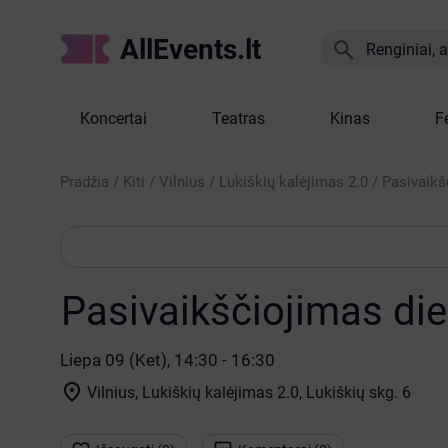
AllEvents.lt

Renginiai, at
Koncertai
Teatras
Kinas
F
Pradžia
/
Kiti
/
Vilnius
/
Lukiškių kalėjimas 2.0
/
Pasivaikš
Pasivaikščiojimas die
Liepa 09 (Ket), 14:30 - 16:30

Vilnius, Lukiškių kalėjimas 2.0
, Lukiškių skg. 6