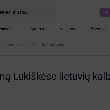

likėjai, miestai..
estivaliai
Sportas
Vaikams
Parodos
čiojimas dieną Lukiškėse lietuvių kalba
ną Lukiškėse lietuvių kal