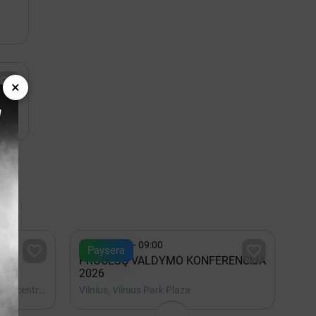

×
ėse

Spalis 22 - 09:00


Paysera
PROCESŲ VALDYMO KONFERENCIJA
2026
Vilnius, Lietuvos parodų ir kongresų centras LITEXPO
Vilnius, Vilnius Park Plaza