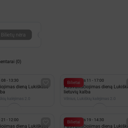
Bilietų nėra
entarai
(0)

 08 - 13:30
Rugpjūtis 11 - 17:00

Bilietai
iojimas dieną Lukiškėse
Pasivaikščiojimas dieną Lukišk
lba
lietuvių kalba
iškių kalėjimas 2.0
Vilnius, Lukiškių kalėjimas 2.0

 21 - 12:00
Rugpjūtis 19 - 14:30

Bilietai
iojimas dieną Lukiškėse
Pasivaikščiojimas dieną Lukišk