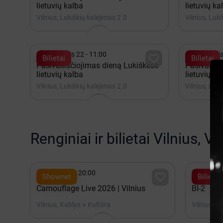
lietuvių kalba
lietuvių ka
Vilnius, Lukiškių kalėjimas 2.0
Vilnius, Luk


Rugpjūtis 22 - 11:00
Rugpjūtis

Bilietai
Bilietai
Pasivaikščiojimas dieną Lukiškėse
Pasivaikšč
lietuvių kalba
lietuvių ka
Vilnius, Lukiškių kalėjimas 2.0
Vilnius, Luk
Renginiai ir bilietai Vilnius, V


Spalis 15 - 20:00
2027 K

Shownet
Bilietai
Camouflage Live 2026 | Vilnius
BI-2
Vilnius, Kablys + Kultūra
Vilnius, A