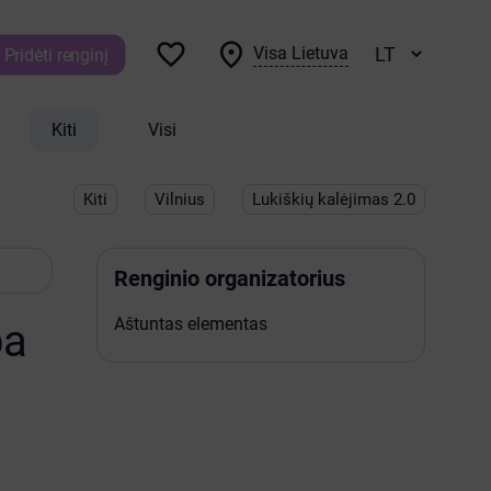


Visa Lietuva
Pridėti renginį
Kiti
Visi
Kiti
Vilnius
Lukiškių kalėjimas 2.0
Renginio organizatorius
Aštuntas elementas
ba