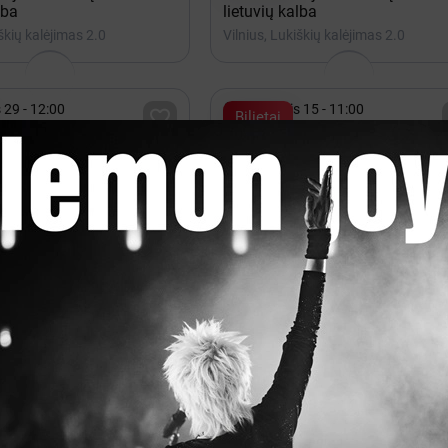
lba
lietuvių kalba
iškių kalėjimas 2.0
Vilnius, Lukiškių kalėjimas 2.0

 29 - 12:00
Rugpjūtis 15 - 11:00

Bilietai
iojimas dieną Lukiškėse
Pasivaikščiojimas dieną Lukišk
lba
lietuvių kalba
iškių kalėjimas 2.0
Vilnius, Lukiškių kalėjimas 2.0
isos vietos

ovas 12 - 20:00
Lapkritis 13 - 14

Kakava
EROS 2026
rena Vilnius