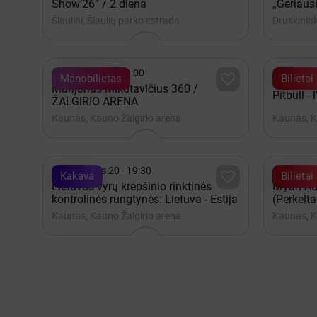
Show’26” / 2 diena
„Geriausi
Šiauliai, Šiaulių parko estrada
Druskinink


Gruodis 19 - 20:00
Lapkrit

Manobilietas
Bilietai
Marijonas Mikutavičius 360 /
Pitbull -
ŽALGIRIO ARENA
Kaunas, Kauno Žalgirio arena
Kaunas, K


Rugpjūtis 20 - 19:30
2027 G

Kakava
Bilietai
Lietuvos vyrų krepšinio rinktinės
Bryan Ad
kontrolinės rungtynės: Lietuva - Estija
(Perkelta
Kaunas, Kauno Žalgirio arena
Kaunas, K