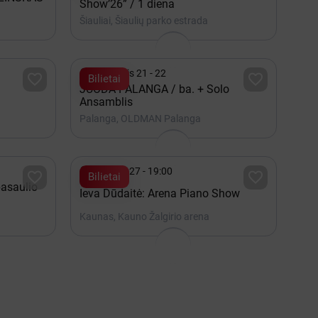
Show’26” / 1 diena
Šiauliai, Šiaulių parko estrada

Rugpjūtis 21 - 22


Bilietai
JUODA PALANGA / ba. + Solo
Ansamblis
Palanga, OLDMAN Palanga

Gruodis 27 - 19:00


Bilietai
pasaulio
Ieva Dūdaitė: Arena Piano Show
Kaunas, Kauno Žalgirio arena