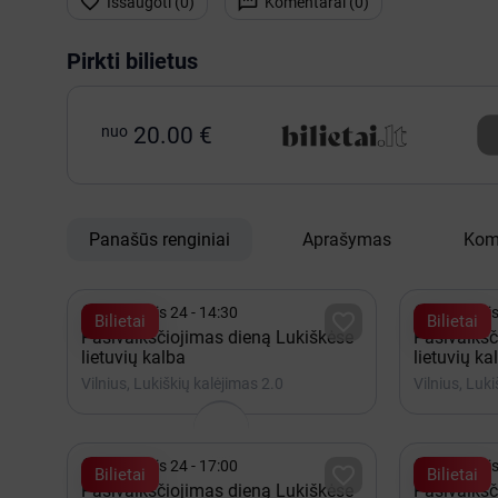


Išsaugoti (
0
)
Komentarai (
0
)
Pirkti bilietus
nuo
20.00 €
Panašūs renginiai
Aprašymas
Kom


Rugpjūtis 24 - 14:30
Rugpjūtis

Bilietai
Bilietai
Pasivaikščiojimas dieną Lukiškėse
Pasivaikšč
lietuvių kalba
lietuvių ka
Vilnius, Lukiškių kalėjimas 2.0
Vilnius, Luk


Rugpjūtis 24 - 17:00
Rugpjūtis

Bilietai
Bilietai
Pasivaikščiojimas dieną Lukiškėse
Pasivaikšč