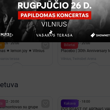

is 24 - 20:00
Rugpjūtis 20 - 20:00

Bilietai
Natalija Bunkė Vasaros tera
ukiškių kalėjimas 2.0
Vilnius, Vasaros terasa

is 26 - 20:00
Spalis 15 - 20:00

t
Bilietai
as ✷ lemon joy ✷ Vilnius
Placebo | 30th Anniversary t
asaros terasa
Vilnius, Twinsbet Arena
ietuva

is 22 - 20:00
Spalis 17 - 18:00

ts
Kakava
 Mamontovas su grupe
PVŠ ROAST OF ARŪNAS VA