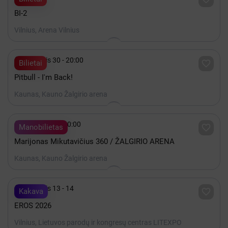
BI-2
Vilnius, Arena Vilnius

Lapkritis 30 - 20:00

Bilietai
Pitbull - I'm Back!
Kaunas, Kauno Žalgirio arena

Gruodis 19 - 20:00

Manobilietas
Marijonas Mikutavičius 360 / ŽALGIRIO ARENA
Kaunas, Kauno Žalgirio arena

Lapkritis 13 - 14

Kakava
EROS 2026
Vilnius, Lietuvos parodų ir kongresų centras LITEXPO