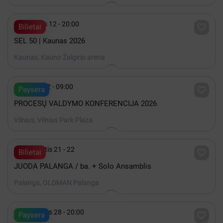

Gruodis 12 - 20:00

Bilietai
SEL 50 | Kaunas 2026
Kaunas, Kauno Žalgirio arena

Spalis 22 - 09:00

Paysera
PROCESŲ VALDYMO KONFERENCIJA 2026
Vilnius, Vilnius Park Plaza

Rugpjūtis 21 - 22

Bilietai
JUODA PALANGA / ba. + Solo Ansamblis
Palanga, OLDMAN Palanga

Rugpjūtis 28 - 20:00

Paysera