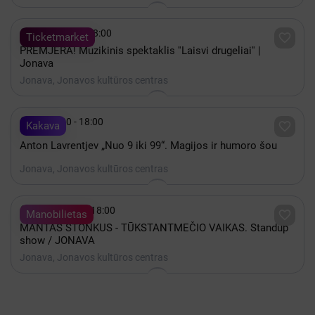

Gruodis 10 - 18:00

Ticketmarket
PREMJERA! Muzikinis spektaklis ''Laisvi drugeliai'' |
Jonava
Jonava, Jonavos kultūros centras

Spalis 30 - 18:00

Kakava
Anton Lavrentjev „Nuo 9 iki 99“. Magijos ir humoro šou
Jonava, Jonavos kultūros centras

Lapkritis 28 - 18:00

Manobilietas
MANTAS STONKUS - TŪKSTANTMEČIO VAIKAS. Standup
show / JONAVA
Jonava, Jonavos kultūros centras