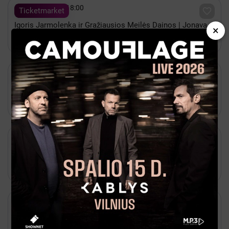

Lapkritis 07 - 18:00

Ticketmarket
Igoris Jarmolenka ir Gražiausios Meilės Dainos | Jonava
×
Jonava, Jonavos kultūros centras

2027 Vasaris 19 - 18:00

Ticketmarket
PREMJERA | Miuziklas "Vėjo nublokšti"
Jonava, Jonavos kultūros centras

Rugpjūtis 19 - 19:30

Kakava
Kontrolinės krepšinio rungtynės: Lietuva - Arizonos
Universitetas
Jonava, Jonavos sporto arena

Lapkritis 25 - 18:00

Ticketmarket
Vilniaus tango teatras - TANGO INSTINKTAS