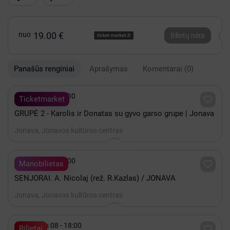
nuo
19.00 €
Bilietų nėra
Panašūs renginiai
Aprašymas
Komentarai
(0)

Spalis 21 - 18:00

Ticketmarket
GRUPĖ 2 - Karolis ir Donatas su gyvo garso grupe | Jonava
Jonava, Jonavos kultūros centras

Spalis 07 - 18:00

Manobilietas
SENJORAI. A. Nicolaj (rež. R.Kazlas) / JONAVA
Jonava, Jonavos kultūros centras

Gruodis 08 - 18:00

Bilietai