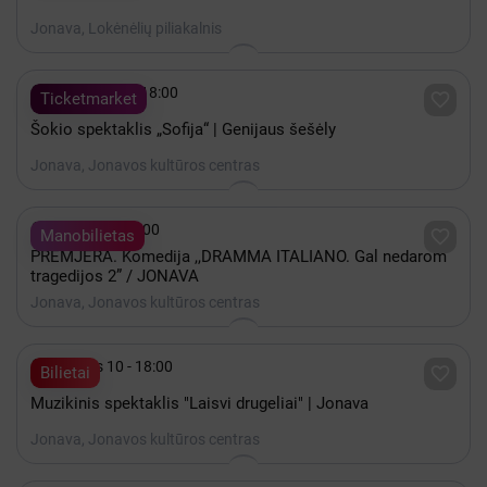
Jonava, Lokėnėlių piliakalnis

Lapkritis 06 - 18:00

Ticketmarket
Šokio spektaklis „Sofija“ | Genijaus šešėly
Jonava, Jonavos kultūros centras

Spalis 23 - 18:00

Manobilietas
PREMJERA. Komedija ,,DRAMMA ITALIANO. Gal nedarom
tragedijos 2” / JONAVA
Jonava, Jonavos kultūros centras

Gruodis 10 - 18:00

Bilietai
Muzikinis spektaklis "Laisvi drugeliai" | Jonava
Jonava, Jonavos kultūros centras