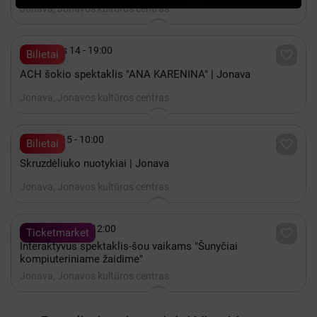
Jonava, Jonavos kultūros centras

Gruodis 14 - 19:00

Bilietai
ACH šokio spektaklis "ANA KARENINA" | Jonava
Jonava, Jonavos kultūros centras

Spalis 15 - 10:00

Bilietai
Skruzdėliuko nuotykiai | Jonava
Jonava, Jonavos kultūros centras

Lapkritis 21 - 12:00

Ticketmarket
Interaktyvus spektaklis-šou vaikams "Šunyčiai
kompiuteriniame žaidime"
Jonava, Jonavos kultūros centras