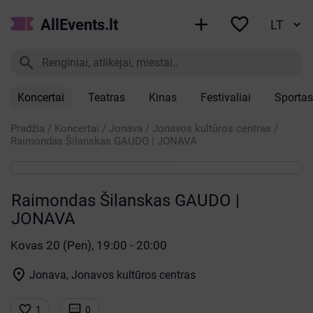


AllEvents.lt

Koncertai
Teatras
Kinas
Festivaliai
Sportas
Pradžia
/
Koncertai
/
Jonava
/
Jonavos kultūros centras
/
Raimondas Šilanskas GAUDO | JONAVA
Raimondas Šilanskas GAUDO |
JONAVA
Kovas 20 (Pen), 19:00 - 20:00

Jonava, Jonavos kultūros centras


1
0