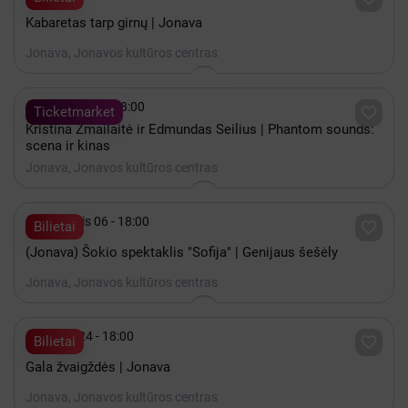
Kabaretas tarp girnų | Jonava
Jonava, Jonavos kultūros centras

Gruodis 19 - 18:00

Ticketmarket
Kristina Zmailaitė ir Edmundas Seilius | Phantom sounds:
scena ir kinas
Jonava, Jonavos kultūros centras

Lapkritis 06 - 18:00

Bilietai
(Jonava) Šokio spektaklis "Sofija" | Genijaus šešėly
Jonava, Jonavos kultūros centras

Spalis 24 - 18:00

Bilietai
Gala žvaigždės | Jonava
Jonava, Jonavos kultūros centras