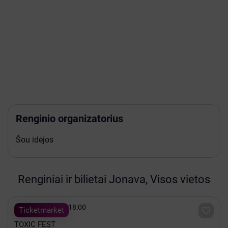
Renginio organizatorius
Šou idėjos
Renginiai ir bilietai Jonava, Visos vietos

Rugpjūtis 29 - 18:00

Ticketmarket
TOXIC FEST