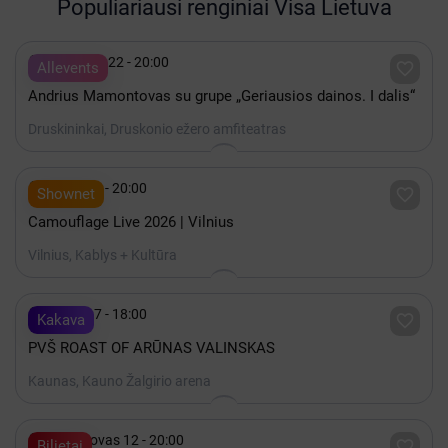
Populiariausi renginiai Visa Lietuva

Rugpjūtis 22 - 20:00

Allevents
Andrius Mamontovas su grupe „Geriausios dainos. I dalis“
Druskininkai, Druskonio ežero amfiteatras

Spalis 15 - 20:00

Shownet
Camouflage Live 2026 | Vilnius
Vilnius, Kablys + Kultūra

Spalis 17 - 18:00

Kakava
PVŠ ROAST OF ARŪNAS VALINSKAS
Kaunas, Kauno Žalgirio arena

2027 Kovas 12 - 20:00

Bilietai