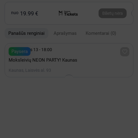
nuo
19.99 €
Bilietų nėra
Panašūs renginiai
Aprašymas
Komentarai
(0)

Rugpjūtis 13 - 18:00

Paysera
Moksleivių NEON PARTY! Kaunas
Kaunas, Laisvės al. 93