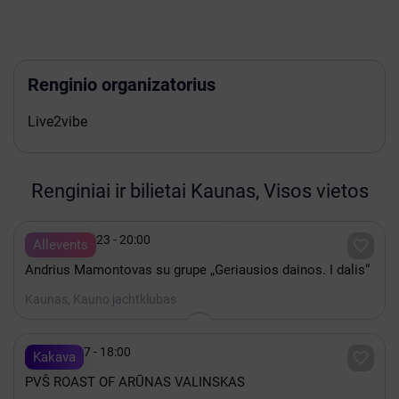
Renginio organizatorius
Live2vibe
Renginiai ir bilietai Kaunas, Visos vietos

Rugpjūtis 23 - 20:00

Allevents
Andrius Mamontovas su grupe „Geriausios dainos. I dalis“
Kaunas, Kauno jachtklubas

Spalis 17 - 18:00

Kakava
PVŠ ROAST OF ARŪNAS VALINSKAS