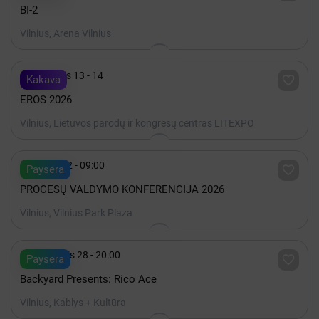
BI-2
Vilnius, Arena Vilnius

Lapkritis 13 - 14

Kakava
EROS 2026
Vilnius, Lietuvos parodų ir kongresų centras LITEXPO

Spalis 22 - 09:00

Paysera
PROCESŲ VALDYMO KONFERENCIJA 2026
Vilnius, Vilnius Park Plaza

Rugpjūtis 28 - 20:00

Paysera
Backyard Presents: Rico Ace
Vilnius, Kablys + Kultūra