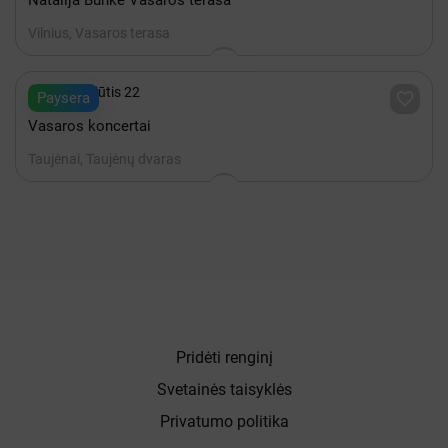
Natalija Bunkė Vasaros terasa
Vilnius, Vasaros terasa

iki Rugpjūtis 22

Paysera
Vasaros koncertai
Taujėnai, Taujėnų dvaras
Pridėti renginį
Svetainės taisyklės
Privatumo politika