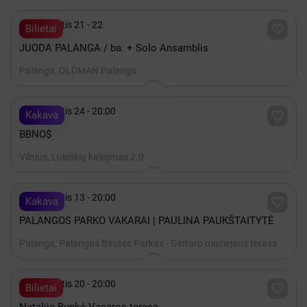

Rugpjūtis 21 - 22

Bilietai
JUODA PALANGA / ba. + Solo Ansamblis
Palanga, OLDMAN Palanga

Rugpjūtis 24 - 20:00

Kakava
BBNO$
Vilnius, Lukiškių kalėjimas 2.0

Rugpjūtis 13 - 20:00

Kakava
PALANGOS PARKO VAKARAI | PAULINA PAUKŠTAITYTĖ
Palanga, Palangos Birutės Parkas - Gintaro muziejaus terasa

Rugpjūtis 20 - 20:00

Bilietai