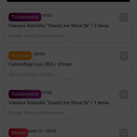

Rugpjūtis 08 - 19:00

Ticketmarket
Vasaros festivalis “Grand Live Show’26” / 2 diena
Šiauliai, Šiaulių parko estrada

Spalis 15 - 20:00

Shownet
Camouflage Live 2026 | Vilnius
Vilnius, Kablys + Kultūra

Rugpjūtis 07 - 19:00

Ticketmarket
Vasaros festivalis “Grand Live Show’26” / 1 diena
Šiauliai, Šiaulių parko estrada

2027 Kovas 12 - 20:00

Bilietai