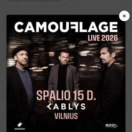
Kaunas, Kauno Žalgirio arena
×

Gruodis 17 - 19:00

Kakava
Šou „Ledo melodijos“
Kaunas, Kauno Žalgirio arena

Rugsėjis 26 - 19:00

Kakava
UTMA 19
Kaunas, Kauno Žalgirio arena

Rugpjūtis 21 - 23

Paysera
Neapleisti Garsai '26
Kaunas, Kauno geležinkelio stotis
Populiariausi renginiai Visa Lietuva