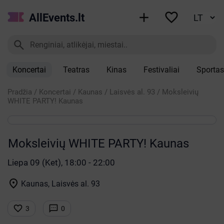


AllEvents.lt

Koncertai
Teatras
Kinas
Festivaliai
Sportas
Pradžia
/
Koncertai
/
Kaunas
/
Laisvės al. 93
/
Moksleivių
WHITE PARTY! Kaunas
Moksleivių WHITE PARTY! Kaunas
Liepa 09 (Ket), 18:00 - 22:00

Kaunas, Laisvės al. 93


3
0