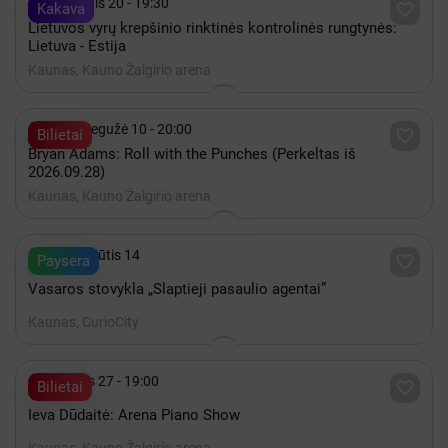

Rugpjūtis 20 - 19:30

Kakava
Lietuvos vyrų krepšinio rinktinės kontrolinės rungtynės:
Lietuva - Estija
Kaunas, Kauno Žalgirio arena

2027 Gegužė 10 - 20:00

Bilietai
Bryan Adams: Roll with the Punches (Perkeltas iš
2026.09.28)
Kaunas, Kauno Žalgirio arena

iki Rugpjūtis 14

Paysera
Vasaros stovykla „Slaptieji pasaulio agentai”
Kaunas, CurioCity

Gruodis 27 - 19:00

Bilietai
Ieva Dūdaitė: Arena Piano Show