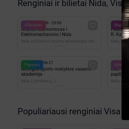
Renginiai ir bilietai Nida, Viso


Rugpjūtis 08 - 20:00
Rugpjūt

Allevents
Manobil
Andrius Mamontovas I
PASIVAIK
Elektromechaninis I Nida
R. Kazlas
spektakl
Nida, Kultūros ir turizmo informacijos centras Agila


iki Rugpjūtis 21
Rugpjūt

Paysera
Alleven
Neringos sporto mokyklos vasaros
BALTIC 
akademija
paplūdimi
stovykla
Nida, Lotmiškio g. 2
Nida, Nido
Populiariausi renginiai Visa L