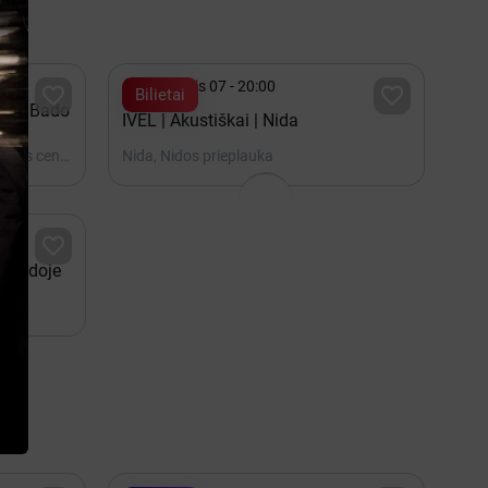

Rugpjūtis 07 - 20:00


Bilietai
lis „Bado
IVEL | Akustiškai | Nida
Nida, Kultūros ir turizmo informacijos centras Agila
Nida, Nidos prieplauka

s Nidoje