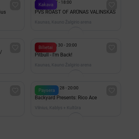

Spalis 17 - 18:00


Kakava
ius
PVŠ ROAST OF ARŪNAS VALINSKAS
Kaunas, Kauno Žalgirio arena

Lapkritis 30 - 20:00


Bilietai
/
Pitbull - I'm Back!
Kaunas, Kauno Žalgirio arena

Rugpjūtis 28 - 20:00


Paysera
Backyard Presents: Rico Ace
Vilnius, Kablys + Kultūra