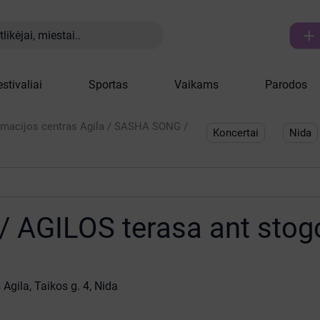

likėjai, miestai..
estivaliai
Sportas
Vaikams
Parodos
rmacijos centras Agila
/
SASHA SONG /
Koncertai
Nida
 AGILOS terasa ant stog
 Agila
, Taikos g. 4, Nida