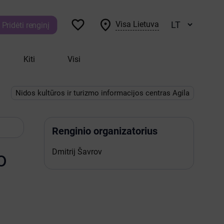


Visa Lietuva
Pridėti renginį
Kiti
Visi
Nidos kultūros ir turizmo informacijos centras Agila
Renginio organizatorius
Dmitrij Šavrov
o