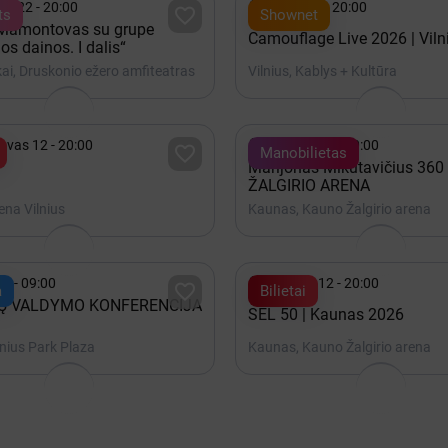

is 22 - 20:00
Spalis 15 - 20:00

ts
Shownet
 Mamontovas su grupe
Camouflage Live 2026 | Viln
os dainos. I dalis“
ai, Druskonio ežero amfiteatras
Vilnius, Kablys + Kultūra

ovas 12 - 20:00
Gruodis 19 - 20:00

Manobilietas
Marijonas Mikutavičius 360 
ŽALGIRIO ARENA
rena Vilnius
Kaunas, Kauno Žalgirio arena

22 - 09:00
Gruodis 12 - 20:00

a
Bilietai
Ų VALDYMO KONFERENCIJA
SEL 50 | Kaunas 2026
ilnius Park Plaza
Kaunas, Kauno Žalgirio arena