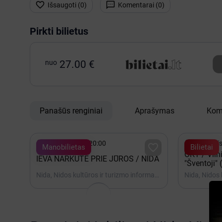


Išsaugoti (
0
)
Komentarai (
0
)
Pirkti bilietus
nuo
27.00 €
Panašūs renginiai
Aprašymas
Kom


Rugpjūtis 07 - 20:00
Rugpjūtis

Manobilietas
Bilietai
OKT / Viln
IEVA NARKUTĖ PRIE JŪROS / NIDA
"Šventoji" 
Oskaras K
Nida, Nidos kultūros ir turizmo informacijos centras Agila