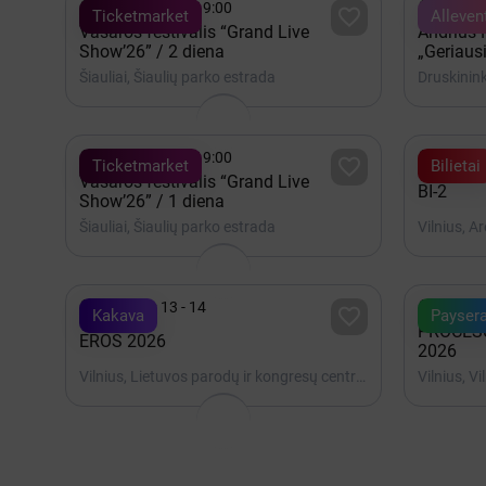


Rugpjūtis 08 - 19:00
Rugpjūt

Ticketmarket
Alleven
Vasaros festivalis “Grand Live
Andrius
Show’26” / 2 diena
„Geriausi
Šiauliai, Šiaulių parko estrada
Druskinink


Rugpjūtis 07 - 19:00
2027 K

Ticketmarket
Bilietai
Vasaros festivalis “Grand Live
BI-2
Show’26” / 1 diena
Šiauliai, Šiaulių parko estrada
Vilnius, A


Lapkritis 13 - 14
Spalis 

Kakava
Payser
PROCES
EROS 2026
2026
Vilnius, Lietuvos parodų ir kongresų centras LITEXPO
Vilnius, V