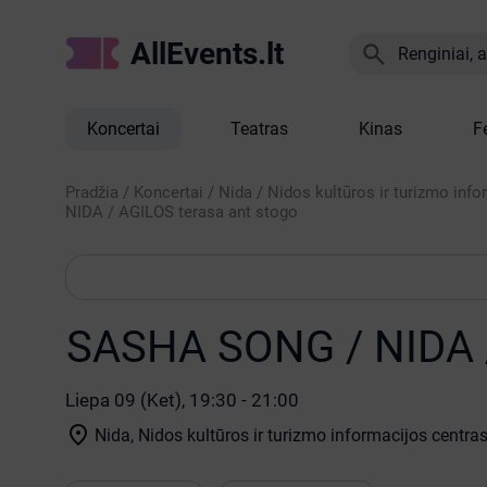
AllEvents.lt

Renginiai, at
Koncertai
Teatras
Kinas
F
Pradžia
/
Koncertai
/
Nida
/
Nidos kultūros ir turizmo info
NIDA / AGILOS terasa ant stogo
SASHA SONG / NIDA /
Liepa 09 (Ket), 19:30 - 21:00

Nida, Nidos kultūros ir turizmo informacijos centras