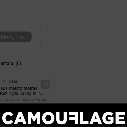
Bilietų nėra
entarai
(0)
 29 - 20:00

iaus miesto teatras:
(Rež. Eglė Jackaitė ir
oršunovas) | NIDA
Nida, Nidos kultūros ir turizmo informacijos centras Agila