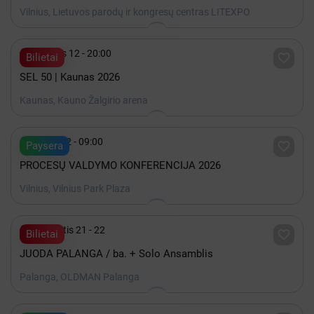
Vilnius, Lietuvos parodų ir kongresų centras LITEXPO

Gruodis 12 - 20:00

Bilietai
SEL 50 | Kaunas 2026
Kaunas, Kauno Žalgirio arena

Spalis 22 - 09:00

Paysera
PROCESŲ VALDYMO KONFERENCIJA 2026
Vilnius, Vilnius Park Plaza

Rugpjūtis 21 - 22

Bilietai
JUODA PALANGA / ba. + Solo Ansamblis
Palanga, OLDMAN Palanga