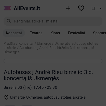


AllEvents.lt

Koncertai
Teatras
Kinas
Festivaliai
Sportas
Pradžia
/
Koncertai
/
Ukmergė
/
Ukmergės autobusų stoties
aikštelė
/
Autobusas į André Rieu birželio 3 d. koncertą iš
Ukmergės
Autobusas į André Rieu birželio 3 d.
koncertą iš Ukmergės
Birželis 03 (Tre), 17:45 - 23:30

Ukmergė, Ukmergės autobusų stoties aikštelė