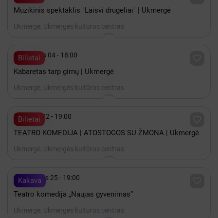
Muzikinis spektaklis "Laisvi drugeliai" | Ukmergė
Ukmergė, Ukmergės kultūros centras

Gruodis 04 - 18:00

Bilietai
Kabaretas tarp girnų | Ukmergė
Ukmergė, Ukmergės kultūros centras

Spalis 02 - 19:00

Bilietai
TEATRO KOMEDIJA | ATOSTOGOS SU ŽMONA | Ukmergė
Ukmergė, Ukmergės kultūros centras

Lapkritis 25 - 19:00

Kakava
Teatro komedija „Naujas gyvenimas“
Ukmergė, Ukmergės kultūros centras