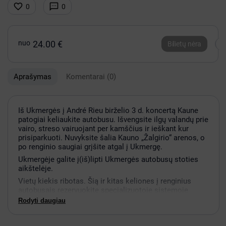


0
0
nuo
24.00 €
Bilietų nėra
Aprašymas
Komentarai
(0)
Iš Ukmergės į André Rieu birželio 3 d. koncertą Kaune
patogiai keliaukite autobusu. Išvengsite ilgų valandų prie
vairo, streso vairuojant per kamščius ir ieškant kur
prisiparkuoti. Nuvyksite šalia Kauno „Žalgirio“ arenos, o
po renginio saugiai grįšite atgal į Ukmergę.
Ukmergėje galite į(iš)lipti Ukmergės autobusų stoties
aikštelėje.
Vietų kiekis ribotas. Šią ir kitas keliones į renginius
autobusais rezervuokite specializuotoje sistemoje
Busmio.com.
Rodyti daugiau
Apie koncertą.
Valsų karaliumi tituluojamo André Rieu