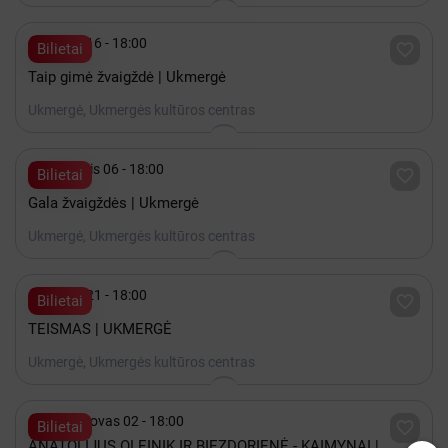

Spalis 16 - 18:00

Bilietai
Taip gimė žvaigždė | Ukmergė
Ukmergė, Ukmergės kultūros centras

Lapkritis 06 - 18:00

Bilietai
Gala žvaigždės | Ukmergė
Ukmergė, Ukmergės kultūros centras

Spalis 21 - 18:00

Bilietai
TEISMAS | UKMERGĖ
Ukmergė, Ukmergės kultūros centras

2027 Kovas 02 - 18:00

Bilietai
ANATOLIJUS OLEINIK IR BIEZDORIENĖ - KAIMYNAI |