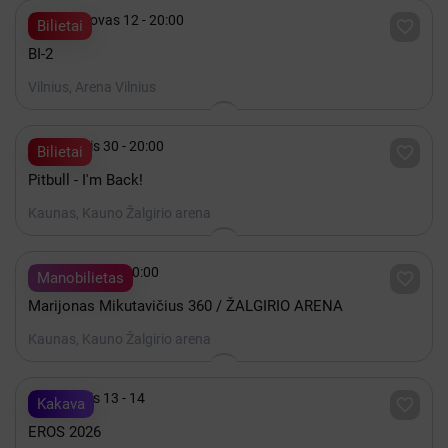

2027 Kovas 12 - 20:00

Bilietai
BI-2
Vilnius, Arena Vilnius

Lapkritis 30 - 20:00

Bilietai
Pitbull - I'm Back!
Kaunas, Kauno Žalgirio arena

Gruodis 19 - 20:00

Manobilietas
Marijonas Mikutavičius 360 / ŽALGIRIO ARENA
Kaunas, Kauno Žalgirio arena

Lapkritis 13 - 14

Kakava
EROS 2026