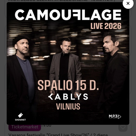
×
Ukmergė
Ukmergė, Ukmergės kultūros centras

Gruodis 05 - 15:00

Bilietai
TAI BENT KONCERTAS - spektaklis visai šeimai | Ukmergė
Ukmergė, Ukmergės kultūros centras

Spalis 25 - 12:00

Bilietai
Interaktyvus spektaklis vaikams "Šunyčiai
kompiuteriniame žaidime" | Ukmergė
Ukmergė, Ukmergės kultūros centras
Populiariausi renginiai Visa Lietuva

Rugpjūtis 08 - 19:00

Ticketmarket
Vasaros festivalis “Grand Live Show’26” / 2 diena