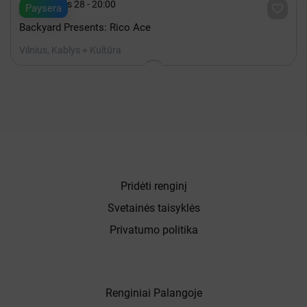

Rugpjūtis 28 - 20:00

Paysera
Backyard Presents: Rico Ace
Vilnius, Kablys + Kultūra
Pridėti renginį
Svetainės taisyklės
Privatumo politika
Renginiai Palangoje