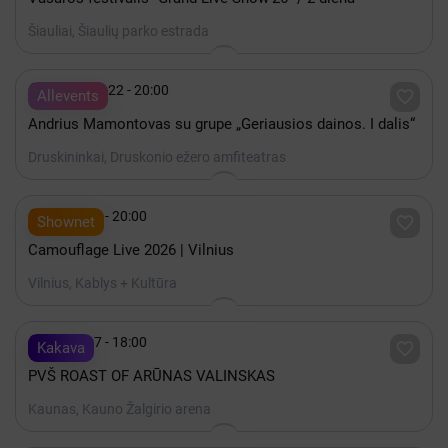
Šiauliai, Šiaulių parko estrada

Rugpjūtis 22 - 20:00

Allevents
Andrius Mamontovas su grupe „Geriausios dainos. I dalis“
Druskininkai, Druskonio ežero amfiteatras

Spalis 15 - 20:00

Shownet
Camouflage Live 2026 | Vilnius
Vilnius, Kablys + Kultūra

Spalis 17 - 18:00

Kakava
PVŠ ROAST OF ARŪNAS VALINSKAS
Kaunas, Kauno Žalgirio arena