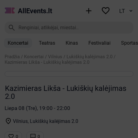


AllEvents.lt

Koncertai
Teatras
Kinas
Festivaliai
Sportas
Pradžia
/
Koncertai
/
Vilnius
/
Lukiškių kalėjimas 2.0
/
Kazimieras Likša - Lukiškių kalėjimas 2.0
Kazimieras Likša - Lukiškių kalėjimas
2.0
Liepa 08 (Tre), 19:00 - 22:00

Vilnius, Lukiškių kalėjimas 2.0


0
0