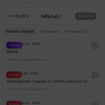
nuo
26.00 €
Bilietų nėra
Panašūs renginiai
Aprašymas
Komentarai
(0)

Rugpjūtis 24 - 20:00

Kakava
BBNO$
Vilnius, Lukiškių kalėjimas 2.0

Rugsėjis 04 - 20:00

Bilietai
Vaidas Baumila | Rugsėjo 4 | Lukiškių kalėjimas 2.0
Vilnius, Lukiškių kalėjimas 2.0

Rugpjūtis 26 - 19:00

Bilietai