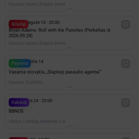
Kaunas, Kauno Žalgirio arena

2027 Gegužė 10 - 20:00

Bilietai
Bryan Adams: Roll with the Punches (Perkeltas iš
2026.09.28)
Kaunas, Kauno Žalgirio arena

iki Rugpjūtis 14

Paysera
Vasaros stovykla „Slaptieji pasaulio agentai”
Kaunas, CurioCity

Rugpjūtis 24 - 20:00

Kakava
BBNO$
Vilnius, Lukiškių kalėjimas 2.0