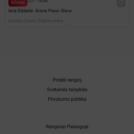

Gruodis 27 - 19:00

Bilietai
Ieva Dūdaitė: Arena Piano Show
Kaunas, Kauno Žalgirio arena
Pridėti renginį
Svetainės taisyklės
Privatumo politika
Renginiai Palangoje