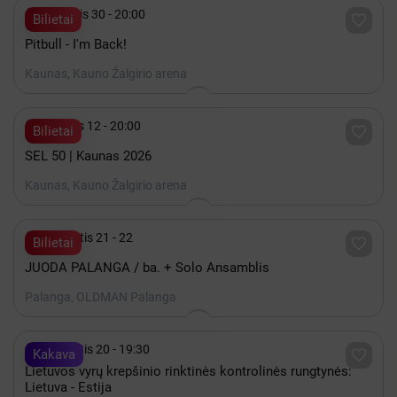

Lapkritis 30 - 20:00

Bilietai
Pitbull - I'm Back!
Kaunas, Kauno Žalgirio arena

Gruodis 12 - 20:00

Bilietai
SEL 50 | Kaunas 2026
Kaunas, Kauno Žalgirio arena

Rugpjūtis 21 - 22

Bilietai
JUODA PALANGA / ba. + Solo Ansamblis
Palanga, OLDMAN Palanga

Rugpjūtis 20 - 19:30

Kakava
Lietuvos vyrų krepšinio rinktinės kontrolinės rungtynės:
Lietuva - Estija