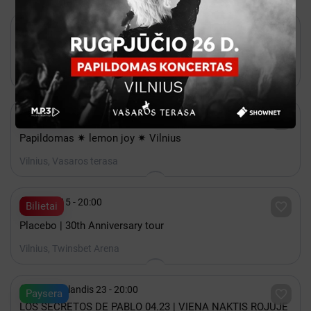

Rugsėjis 12 - 17:00

Bilietai
K-POP FEVER
Vilnius, COMPENSA koncertų salė

Rugpjūtis 26 - 20:00

Shownet
Papildomas ✷ lemon joy ✷ Vilnius
Vilnius, Vasaros terasa

Spalis 15 - 20:00

Bilietai
Placebo | 30th Anniversary tour
Vilnius, Twinsbet Arena

2027 Balandis 23 - 20:00

Paysera
LOS SECRETOS DE PABLO 04.23 | VIENA NAKTIS ROJUJE