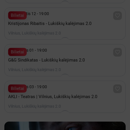

Rugpjūtis 12 - 19:00

Bilietai
Kristijonas Ribaitis - Lukiškių kalėjimas 2.0
Vilnius, Lukiškių kalėjimas 2.0

Rugsėjis 01 - 19:00

Bilietai
G&G Sindikatas - Lukiškių kalėjimas 2.0
Vilnius, Lukiškių kalėjimas 2.0

Rugsėjis 03 - 19:00

Bilietai
AKLI - Teatras | Vilnius, Lukiškių kalėjimas 2.0
Vilnius, Lukiškių kalėjimas 2.0