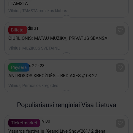
| TAMSTA
Vilnius, TAMSTA muzikos klubas

iki Gruodis 31

Bilietai
ČIURLIONIS: MATAU MUZIKĄ. PRIVATŪS SEANSAI
Vilnius, MUZIKOS SVETAINĖ

Rugpjūtis 22 - 23

Paysera
ANTROSIOS KREGŽDĖS :: RED AXES // 08.22
Vilnius, Pirmosios kregždės
Populiariausi renginiai Visa Lietuva

Rugpjūtis 08 - 19:00

Ticketmarket
Vasaros festivalis “Grand Live Show’26” / 2 diena