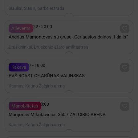
Šiauliai, Šiaulių parko estrada

Rugpjūtis 22 - 20:00

Allevents
Andrius Mamontovas su grupe „Geriausios dainos. I dalis“
Druskininkai, Druskonio ežero amfiteatras

Spalis 17 - 18:00

Kakava
PVŠ ROAST OF ARŪNAS VALINSKAS
Kaunas, Kauno Žalgirio arena

Gruodis 19 - 20:00

Manobilietas
Marijonas Mikutavičius 360 / ŽALGIRIO ARENA
Kaunas, Kauno Žalgirio arena