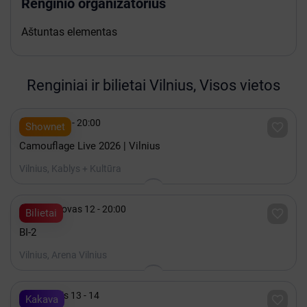
Renginio organizatorius
Aštuntas elementas
Renginiai ir bilietai Vilnius, Visos vietos

Spalis 15 - 20:00

Shownet
Camouflage Live 2026 | Vilnius
Vilnius, Kablys + Kultūra

2027 Kovas 12 - 20:00

Bilietai
BI-2
Vilnius, Arena Vilnius

Lapkritis 13 - 14

Kakava