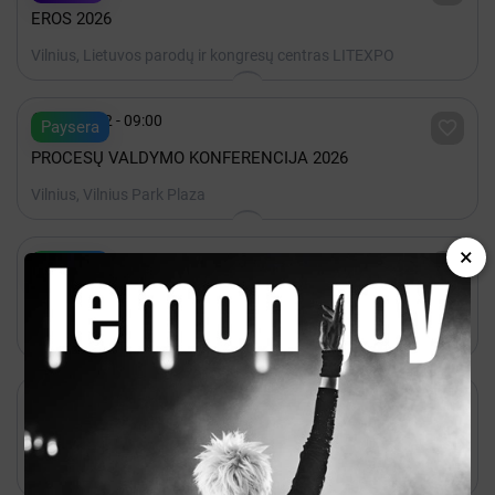
EROS 2026
Vilnius, Lietuvos parodų ir kongresų centras LITEXPO

Spalis 22 - 09:00

Paysera
PROCESŲ VALDYMO KONFERENCIJA 2026
Vilnius, Vilnius Park Plaza
×

Rugpjūtis 28 - 20:00

Paysera
Backyard Presents: Rico Ace
Vilnius, Kablys + Kultūra

Rugpjūtis 20 - 20:00

Bilietai
Natalija Bunkė Vasaros terasa
Vilnius, Vasaros terasa