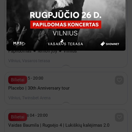

Rugpjūtis 20 - 20:00

Bilietai
Natalija Bunkė Vasaros terasa
Vilnius, Vasaros terasa

Rugpjūtis 26 - 20:00

Shownet
Papildomas ✷ lemon joy ✷ Vilnius
Vilnius, Vasaros terasa

Spalis 15 - 20:00

Bilietai
Placebo | 30th Anniversary tour
Vilnius, Twinsbet Arena

Rugsėjis 04 - 20:00

Bilietai
Vaidas Baumila | Rugsėjo 4 | Lukiškių kalėjimas 2.0