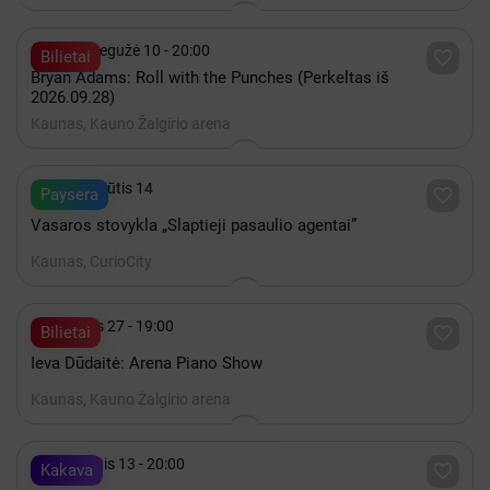

2027 Gegužė 10 - 20:00

Bilietai
Bryan Adams: Roll with the Punches (Perkeltas iš
2026.09.28)
Kaunas, Kauno Žalgirio arena

iki Rugpjūtis 14

Paysera
Vasaros stovykla „Slaptieji pasaulio agentai”
Kaunas, CurioCity

Gruodis 27 - 19:00

Bilietai
Ieva Dūdaitė: Arena Piano Show
Kaunas, Kauno Žalgirio arena

Rugpjūtis 13 - 20:00

Kakava