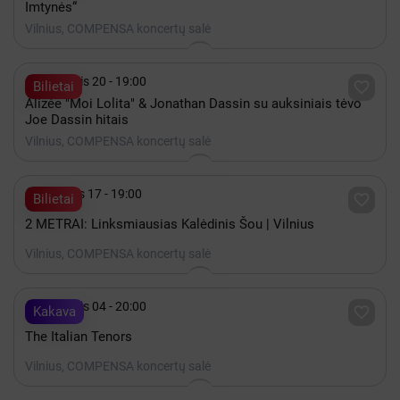
Imtynės“
Vilnius, COMPENSA koncertų salė

Lapkritis 20 - 19:00

Bilietai
Alizée "Moi Lolita" & Jonathan Dassin su auksiniais tėvo
Joe Dassin hitais
Vilnius, COMPENSA koncertų salė

Gruodis 17 - 19:00

Bilietai
2 METRAI: Linksmiausias Kalėdinis Šou | Vilnius
Vilnius, COMPENSA koncertų salė

Lapkritis 04 - 20:00

Kakava
The Italian Tenors
Vilnius, COMPENSA koncertų salė