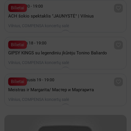

Spalis 30 - 19:00

Bilietai
ACH šokio spektaklis "JAUNYSTĖ" | Vilnius
Vilnius, COMPENSA koncertų salė

Gruodis 18 - 19:00

Bilietai
GIPSY KINGS su legendiniu įkūrėju Tonino Baliardo
Vilnius, COMPENSA koncertų salė

2027 Sausis 19 - 19:00

Bilietai
Meistras ir Margarita/ Мастер и Маргарита
Vilnius, COMPENSA koncertų salė