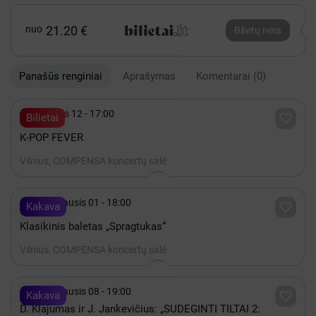
nuo
21.20 €
Bilietų nėra
Panašūs renginiai
Aprašymas
Komentarai
(0)

Rugsėjis 12 - 17:00

Bilietai
K-POP FEVER
Vilnius, COMPENSA koncertų salė

2027 Sausis 01 - 18:00

Kakava
Klasikinis baletas „Spragtukas“
Vilnius, COMPENSA koncertų salė

2027 Sausis 08 - 19:00

Kakava
D. Klajumas ir J. Jankevičius: „SUDEGINTI TILTAI 2: