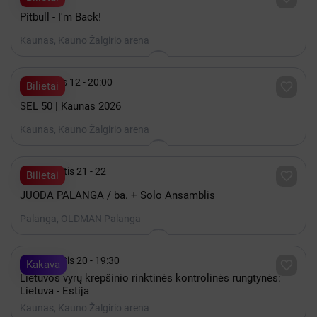
Pitbull - I'm Back!
Kaunas, Kauno Žalgirio arena

Gruodis 12 - 20:00

Bilietai
SEL 50 | Kaunas 2026
Kaunas, Kauno Žalgirio arena

Rugpjūtis 21 - 22

Bilietai
JUODA PALANGA / ba. + Solo Ansamblis
Palanga, OLDMAN Palanga

Rugpjūtis 20 - 19:30

Kakava
Lietuvos vyrų krepšinio rinktinės kontrolinės rungtynės:
Lietuva - Estija
Kaunas, Kauno Žalgirio arena