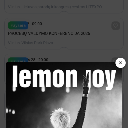
Vilnius, Lietuvos parodų ir kongresų centras LITEXPO

Spalis 22 - 09:00

Paysera
PROCESŲ VALDYMO KONFERENCIJA 2026
Vilnius, Vilnius Park Plaza

Rugpjūtis 28 - 20:00

Paysera
×
Backyard Presents: Rico Ace
Vilnius, Kablys + Kultūra

Rugpjūtis 24 - 20:00

Kakava
BBNO$
Vilnius, Lukiškių kalėjimas 2.0