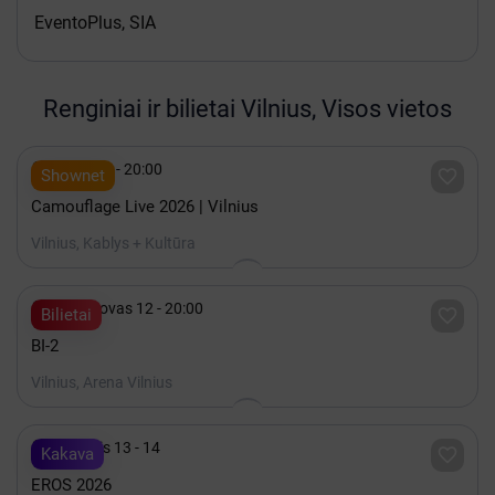
EventoPlus, SIA
Renginiai ir bilietai Vilnius, Visos vietos

Spalis 15 - 20:00

Shownet
Camouflage Live 2026 | Vilnius
Vilnius, Kablys + Kultūra

2027 Kovas 12 - 20:00

Bilietai
BI-2
Vilnius, Arena Vilnius

Lapkritis 13 - 14

Kakava
EROS 2026