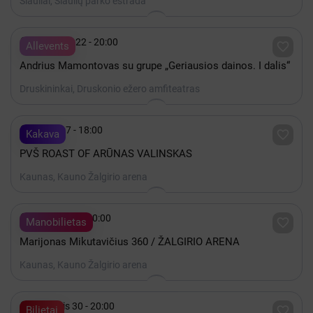
Šiauliai, Šiaulių parko estrada

Rugpjūtis 22 - 20:00

Allevents
Andrius Mamontovas su grupe „Geriausios dainos. I dalis“
Druskininkai, Druskonio ežero amfiteatras

Spalis 17 - 18:00

Kakava
PVŠ ROAST OF ARŪNAS VALINSKAS
Kaunas, Kauno Žalgirio arena

Gruodis 19 - 20:00

Manobilietas
Marijonas Mikutavičius 360 / ŽALGIRIO ARENA
Kaunas, Kauno Žalgirio arena

Lapkritis 30 - 20:00

Bilietai