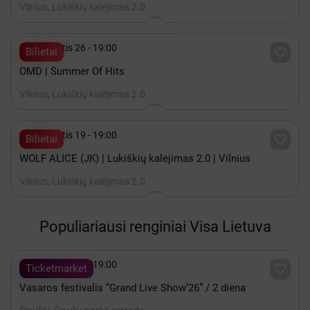
Vilnius, Lukiškių kalėjimas 2.0

Rugpjūtis 26 - 19:00

Bilietai
OMD | Summer Of Hits
Vilnius, Lukiškių kalėjimas 2.0

Rugpjūtis 19 - 19:00

Bilietai
WOLF ALICE (JK) | Lukiškių kalėjimas 2.0 | Vilnius
Vilnius, Lukiškių kalėjimas 2.0
Populiariausi renginiai Visa Lietuva

Rugpjūtis 08 - 19:00

Ticketmarket
Vasaros festivalis “Grand Live Show’26” / 2 diena