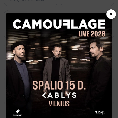
Vilnius, Twinsbet Arena
×

Rugpjūtis 26 - 20:00

Shownet
Papildomas ✷ lemon joy ✷ Vilnius
Vilnius, Vasaros terasa

Rugsėjis 04 - 20:00

Bilietai
Vaidas Baumila | Rugsėjo 4 | Lukiškių kalėjimas 2.0
Vilnius, Lukiškių kalėjimas 2.0

Rugpjūtis 26 - 19:00

Bilietai
OMD | Summer Of Hits
Vilnius, Lukiškių kalėjimas 2.0
Populiariausi renginiai Visa Lietuva