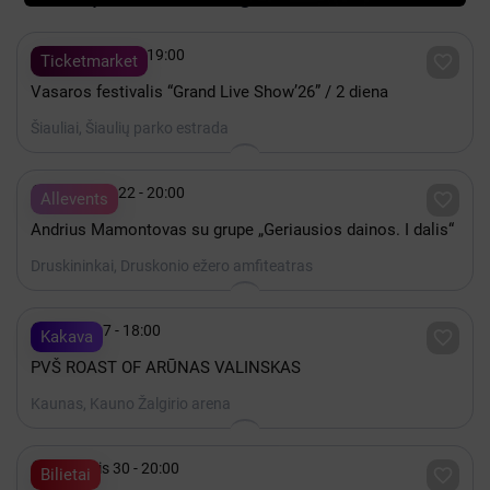

Rugpjūtis 08 - 19:00

Ticketmarket
Vasaros festivalis “Grand Live Show’26” / 2 diena
Šiauliai, Šiaulių parko estrada

Rugpjūtis 22 - 20:00

Allevents
Andrius Mamontovas su grupe „Geriausios dainos. I dalis“
Druskininkai, Druskonio ežero amfiteatras

Spalis 17 - 18:00

Kakava
PVŠ ROAST OF ARŪNAS VALINSKAS
Kaunas, Kauno Žalgirio arena

Lapkritis 30 - 20:00

Bilietai