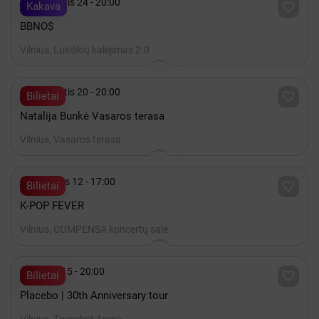

Rugpjūtis 24 - 20:00

Kakava
BBNO$
Vilnius, Lukiškių kalėjimas 2.0

Rugpjūtis 20 - 20:00

Bilietai
Natalija Bunkė Vasaros terasa
Vilnius, Vasaros terasa

Rugsėjis 12 - 17:00

Bilietai
K-POP FEVER
Vilnius, COMPENSA koncertų salė

Spalis 15 - 20:00

Bilietai
Placebo | 30th Anniversary tour