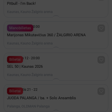
Pitbull - I'm Back!
Kaunas, Kauno Žalgirio arena

Gruodis 19 - 20:00

Manobilietas
Marijonas Mikutavičius 360 / ŽALGIRIO ARENA
Kaunas, Kauno Žalgirio arena

Gruodis 12 - 20:00

Bilietai
SEL 50 | Kaunas 2026
Kaunas, Kauno Žalgirio arena

Rugpjūtis 21 - 22

Bilietai
JUODA PALANGA / ba. + Solo Ansamblis
Palanga, OLDMAN Palanga