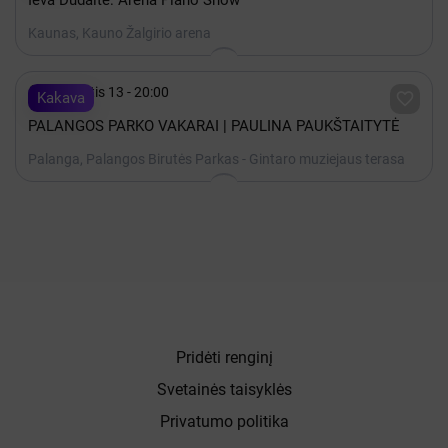
Ieva Dūdaitė: Arena Piano Show
Kaunas, Kauno Žalgirio arena

Rugpjūtis 13 - 20:00

Kakava
PALANGOS PARKO VAKARAI | PAULINA PAUKŠTAITYTĖ
Palanga, Palangos Birutės Parkas - Gintaro muziejaus terasa
Pridėti renginį
Svetainės taisyklės
Privatumo politika