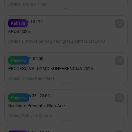
Vilnius, Arena Vilnius

Lapkritis 13 - 14

Kakava
EROS 2026
Vilnius, Lietuvos parodų ir kongresų centras LITEXPO

Spalis 22 - 09:00

Paysera
PROCESŲ VALDYMO KONFERENCIJA 2026
Vilnius, Vilnius Park Plaza

Rugpjūtis 28 - 20:00

Paysera
Backyard Presents: Rico Ace
Vilnius, Kablys + Kultūra