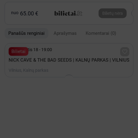
nuo
65.00 €
Bilietų nėra
Panašūs renginiai
Aprašymas
Komentarai
(0)

Rugpjūtis 18 - 19:00

Bilietai
NICK CAVE & THE BAD SEEDS | KALNŲ PARKAS | VILNIUS
Vilnius, Kalnų parkas