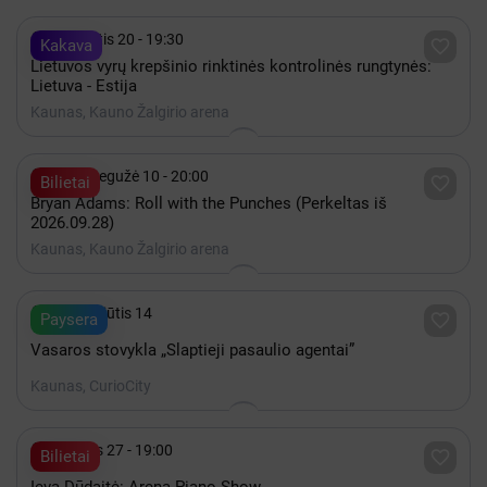

Rugpjūtis 20 - 19:30

Kakava
Lietuvos vyrų krepšinio rinktinės kontrolinės rungtynės:
Lietuva - Estija
Kaunas, Kauno Žalgirio arena

2027 Gegužė 10 - 20:00

Bilietai
Bryan Adams: Roll with the Punches (Perkeltas iš
2026.09.28)
Kaunas, Kauno Žalgirio arena

iki Rugpjūtis 14

Paysera
Vasaros stovykla „Slaptieji pasaulio agentai”
Kaunas, CurioCity

Gruodis 27 - 19:00

Bilietai