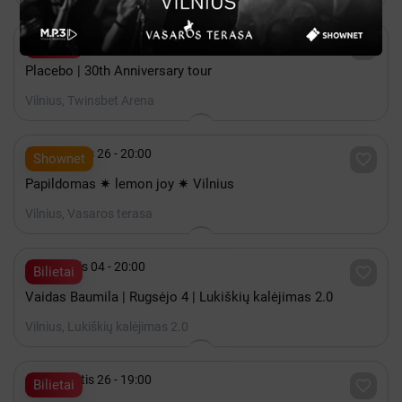

Spalis 15 - 20:00

Bilietai
Placebo | 30th Anniversary tour
Vilnius, Twinsbet Arena

Rugpjūtis 26 - 20:00

Shownet
Papildomas ✷ lemon joy ✷ Vilnius
Vilnius, Vasaros terasa

Rugsėjis 04 - 20:00

Bilietai
Vaidas Baumila | Rugsėjo 4 | Lukiškių kalėjimas 2.0
Vilnius, Lukiškių kalėjimas 2.0

Rugpjūtis 26 - 19:00

Bilietai