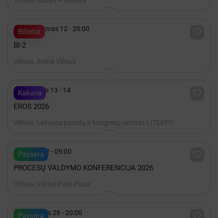
Vilnius, Kablys + Kultūra

2027 Kovas 12 - 20:00

Bilietai
BI-2
Vilnius, Arena Vilnius

Lapkritis 13 - 14

Kakava
EROS 2026
Vilnius, Lietuvos parodų ir kongresų centras LITEXPO

Spalis 22 - 09:00

Paysera
PROCESŲ VALDYMO KONFERENCIJA 2026
Vilnius, Vilnius Park Plaza

Rugpjūtis 28 - 20:00

Paysera