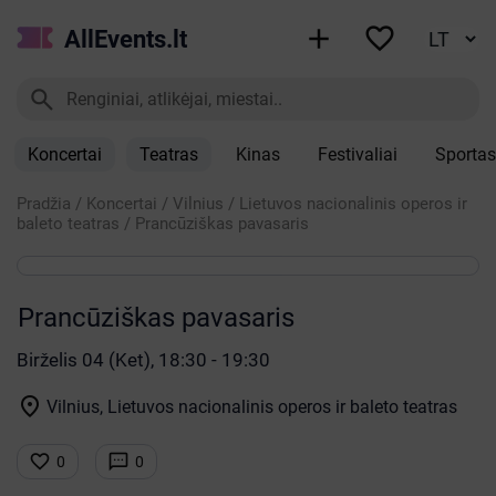


AllEvents.lt

Koncertai
Teatras
Kinas
Festivaliai
Sportas
Pradžia
/
Koncertai
/
Vilnius
/
Lietuvos nacionalinis operos ir
baleto teatras
/
Prancūziškas pavasaris
Prancūziškas pavasaris
Birželis 04 (Ket), 18:30 - 19:30

Vilnius, Lietuvos nacionalinis operos ir baleto teatras


0
0