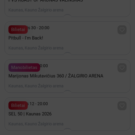
PVŠ ROAST OF ARŪNAS VALINSKAS
Kaunas, Kauno Žalgirio arena

Lapkritis 30 - 20:00

Bilietai
Pitbull - I'm Back!
Kaunas, Kauno Žalgirio arena

Gruodis 19 - 20:00

Manobilietas
Marijonas Mikutavičius 360 / ŽALGIRIO ARENA
Kaunas, Kauno Žalgirio arena

Gruodis 12 - 20:00

Bilietai
SEL 50 | Kaunas 2026
Kaunas, Kauno Žalgirio arena