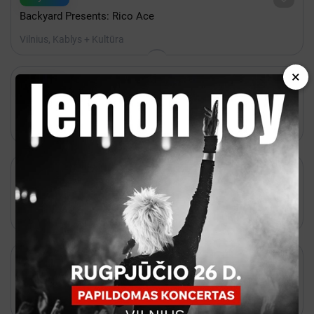
Backyard Presents: Rico Ace
Vilnius, Kablys + Kultūra
×

Rugpjūtis 24 - 20:00

Kakava
BBNO$
Vilnius, Lukiškių kalėjimas 2.0

Rugpjūtis 20 - 20:00

Bilietai
Natalija Bunkė Vasaros terasa
Vilnius, Vasaros terasa

Rugsėjis 12 - 17:00

Bilietai
K-POP FEVER
Vilnius, COMPENSA koncertų salė