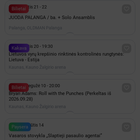

Rugpjūtis 21 - 22

Bilietai
JUODA PALANGA / ba. + Solo Ansamblis
Palanga, OLDMAN Palanga

Rugpjūtis 20 - 19:30

Kakava
Lietuvos vyrų krepšinio rinktinės kontrolinės rungtynės:
Lietuva - Estija
Kaunas, Kauno Žalgirio arena

2027 Gegužė 10 - 20:00

Bilietai
Bryan Adams: Roll with the Punches (Perkeltas iš
2026.09.28)
Kaunas, Kauno Žalgirio arena

iki Rugpjūtis 14

Paysera
Vasaros stovykla „Slaptieji pasaulio agentai”