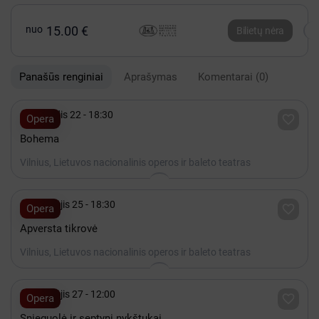
nuo
15.00 €
Bilietų nėra
Panašūs renginiai
Aprašymas
Komentarai
(0)

Gruodis 22 - 18:30

Opera
Bohema
Vilnius, Lietuvos nacionalinis operos ir baleto teatras

Rugsėjis 25 - 18:30

Opera
Apversta tikrovė
Vilnius, Lietuvos nacionalinis operos ir baleto teatras

Rugsėjis 27 - 12:00

Opera
Snieguolė ir septyni nykštukai