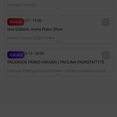
Kaunas, CurioCity

Gruodis 27 - 19:00

Bilietai
Ieva Dūdaitė: Arena Piano Show
Kaunas, Kauno Žalgirio arena

Rugpjūtis 13 - 20:00

Kakava
PALANGOS PARKO VAKARAI | PAULINA PAUKŠTAITYTĖ
Palanga, Palangos Birutės Parkas - Gintaro muziejaus terasa