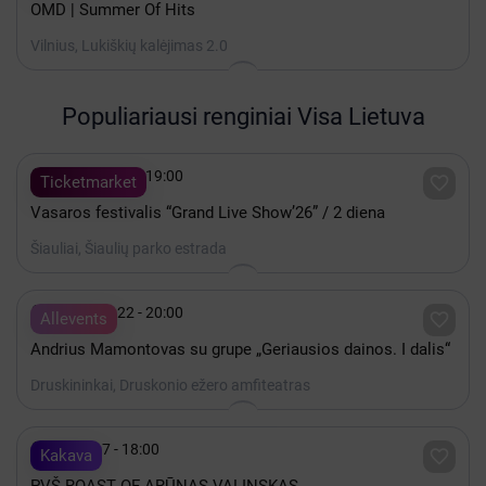
OMD | Summer Of Hits
Vilnius, Lukiškių kalėjimas 2.0
Populiariausi renginiai Visa Lietuva

Rugpjūtis 08 - 19:00

Ticketmarket
Vasaros festivalis “Grand Live Show’26” / 2 diena
Šiauliai, Šiaulių parko estrada

Rugpjūtis 22 - 20:00

Allevents
Andrius Mamontovas su grupe „Geriausios dainos. I dalis“
Druskininkai, Druskonio ežero amfiteatras

Spalis 17 - 18:00

Kakava