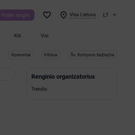


Visa Lietuva
Pridėti renginį
Kiti
Visi
Koncertai
Vilnius
Šv. Kotrynos bažnyčia
Renginio organizatorius
Trendis