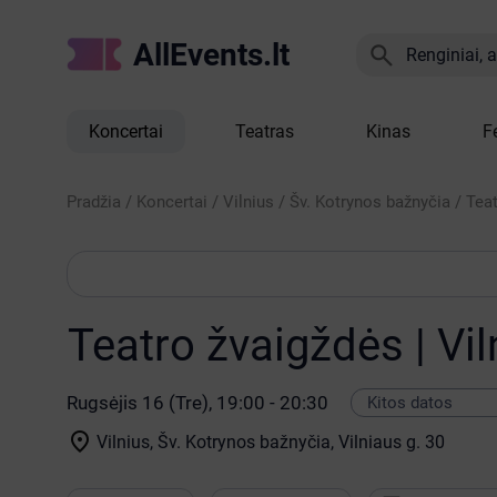
AllEvents.lt

Renginiai, at
Koncertai
Teatras
Kinas
F
Pradžia
/
Koncertai
/
Vilnius
/
Šv. Kotrynos bažnyčia
/
Teat
Teatro žvaigždės | Vil
Rugsėjis 16 (Tre), 19:00 - 20:30

Vilnius, Šv. Kotrynos bažnyčia
, Vilniaus g. 30