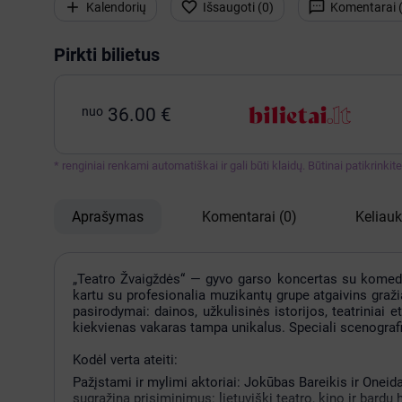



Kalendorių
Išsaugoti (
0
)
Komentarai 
Pirkti bilietus
nuo
36.00 €
* renginiai renkami automatiškai ir gali būti klaidų. Būtinai patikrinki
Aprašymas
Komentarai
(0)
Keliau
„Teatro Žvaigždės“ — gyvo garso koncertas su komedi
kartu su profesionalia muzikantų grupe atgaivins gražiau
pasirodymai: dainos, užkulisinės istorijos, teatriniai 
kiekvienas vakaras tampa unikalus. Speciali scenografij
Kodėl verta ateiti:
Pažįstami ir mylimi aktoriai: Jokūbas Bareikis ir Onei
sugrąžina prisiminimus: lietuviški teatro, kino ir bardų 