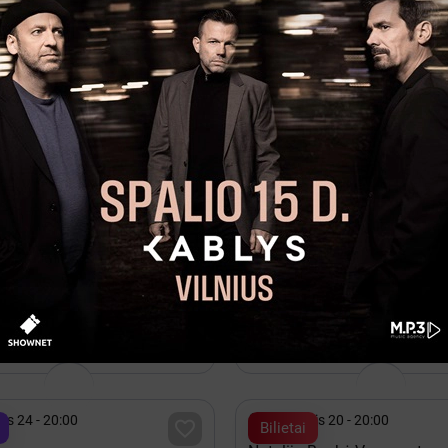

04 - 18:00
Rugpjūtis 22 - 20:00

Bilietai
niotis ir grupė „PlumBum“ |
TO ESI TAS | Vilnius. Papil
ąsk – tai mes“
v. Kotrynos bažnyčia
Vilnius, Šv. Kotrynos bažnyčia
isos vietos

ovas 12 - 20:00
Lapkritis 13 - 14

Kakava
EROS 2026
rena Vilnius

is 24 - 20:00
Rugpjūtis 20 - 20:00

Bilietai