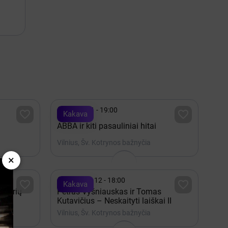

Spalis 21 - 19:00


Kakava
ABBA ir kiti pasauliniai hitai
Vilnius, Šv. Kotrynos bažnyčia
×

Rugsėjis 12 - 18:00


Kakava
ktorių
Petras Vyšniauskas ir Tomas
Kutavičius – Neskaityti laiškai II
Vilnius, Šv. Kotrynos bažnyčia