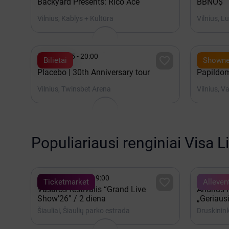
Backyard Presents: Rico Ace
BBNO$
Vilnius, Kablys + Kultūra
Vilnius, L


Spalis 15 - 20:00
Rugpjūt

Bilietai
Showne
Placebo | 30th Anniversary tour
Papildom
Vilnius, Twinsbet Arena
Vilnius, V
Populiariausi renginiai Visa L


Rugpjūtis 08 - 19:00
Rugpjūt

Ticketmarket
Alleven
Vasaros festivalis “Grand Live
Andrius
Show’26” / 2 diena
„Geriausi
Šiauliai, Šiaulių parko estrada
Druskinink