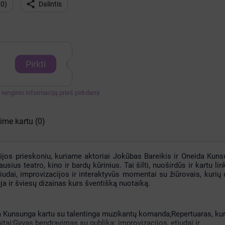

(
0
)
Dalintis
Pirkti
te renginio informaciją prieš pirkdami
kime kartu
(0)
jos prieskoniu, kuriame aktoriai Jokūbas Bareikis ir Oneida Kun
sius teatro, kino ir bardų kūrinius. Tai šilti, nuoširdūs ir kartu li
etiudai, improvizacijos ir interaktyvūs momentai su žiūrovais, kurių
a ir šviesų dizainas kurs šventišką nuotaiką.
da Kunsunga kartu su talentinga muzikantų komanda;Repertuaras, kur
hitai;Gyvas bendravimas su publika: improvizacijos, etiudai ir