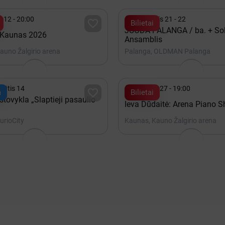

 12 - 20:00
Rugpjūtis 21 - 22

Bilietai
JUODA PALANGA / ba. + So
 Kaunas 2026
Ansamblis
auno Žalgirio arena
Palanga, OLDMAN Palanga

pjūtis 14
Gruodis 27 - 19:00

a
Bilietai
tovykla „Slaptieji pasaulio
Ieva Dūdaitė: Arena Piano 
urioCity
Kaunas, Kauno Žalgirio arena