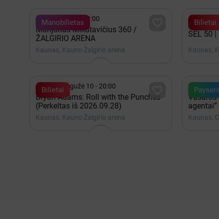


Gruodis 19 - 20:00
Gruodis

Manobilietas
Bilietai
Marijonas Mikutavičius 360 /
SEL 50 |
ŽALGIRIO ARENA
Kaunas, Kauno Žalgirio arena
Kaunas, K


2027 Gegužė 10 - 20:00
iki Rug

Bilietai
Payser
Bryan Adams: Roll with the Punches
Vasaros s
(Perkeltas iš 2026.09.28)
agentai”
Kaunas, Kauno Žalgirio arena
Kaunas, C