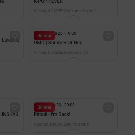
sa
K-POP FEVER
Vilnius, COMPENSA koncertų salė

Rugpjūtis 26 - 19:00


Bilietai
| Lukiškių
OMD | Summer Of Hits
Vilnius, Lukiškių kalėjimas 2.0

Lapkritis 30 - 20:00


Bilietai
LINSKAS
Pitbull - I'm Back!
Kaunas, Kauno Žalgirio arena