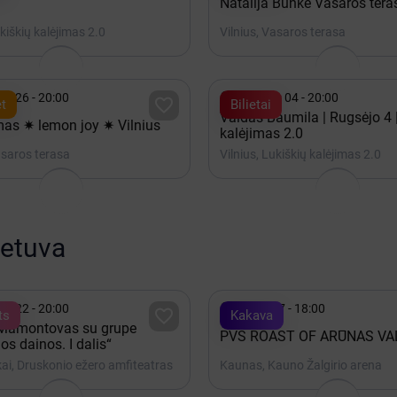
Natalija Bunkė Vasaros tera
ukiškių kalėjimas 2.0
Vilnius, Vasaros terasa

is 26 - 20:00
Rugsėjis 04 - 20:00

t
Bilietai
Vaidas Baumila | Rugsėjo 4 
as ✷ lemon joy ✷ Vilnius
kalėjimas 2.0
asaros terasa
Vilnius, Lukiškių kalėjimas 2.0
ietuva

is 22 - 20:00
Spalis 17 - 18:00

ts
Kakava
 Mamontovas su grupe
PVŠ ROAST OF ARŪNAS VA
os dainos. I dalis“
ai, Druskonio ežero amfiteatras
Kaunas, Kauno Žalgirio arena