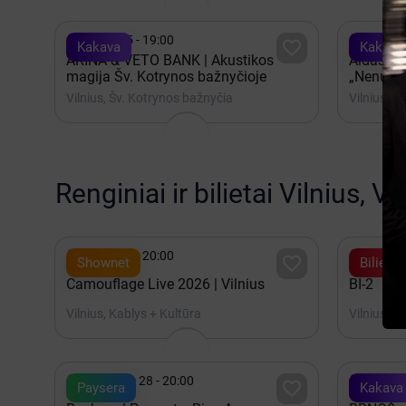


Spalis 05 - 19:00
Spalis 

Kakava
Kakava
ARINA & VETO BANK | Akustikos
Aidas Gi
magija Šv. Kotrynos bažnyčioje
„Nenusig
Vilnius, Šv. Kotrynos bažnyčia
Vilnius, Š
Renginiai ir bilietai Vilnius, V


Spalis 15 - 20:00
2027 K

Shownet
Bilietai
Camouflage Live 2026 | Vilnius
BI-2
Vilnius, Kablys + Kultūra
Vilnius, A


Rugpjūtis 28 - 20:00
Rugpjūt

Paysera
Kakava