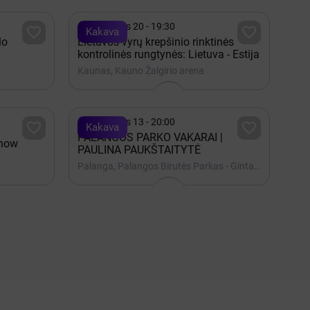

Rugpjūtis 20 - 19:30


Kakava
lo
Lietuvos vyrų krepšinio rinktinės
kontrolinės rungtynės: Lietuva - Estija
Kaunas, Kauno Žalgirio arena

Rugpjūtis 13 - 20:00


Kakava
PALANGOS PARKO VAKARAI |
Show
PAULINA PAUKŠTAITYTĖ
Palanga, Palangos Birutės Parkas - Gintaro muziejaus terasa