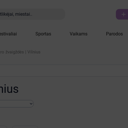

likėjai, miestai..
estivaliai
Sportas
Vaikams
Parodos
ro žvaigždės | Vilnius
nius