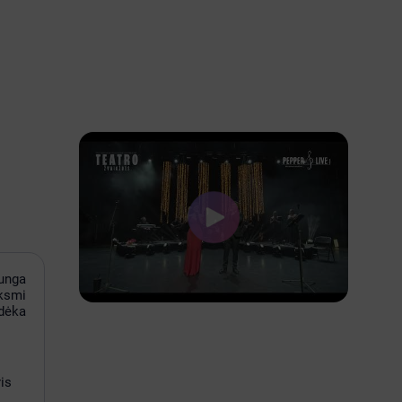
sunga
nksmi
 dėka
is