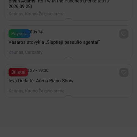
Bryan Adams: Roll with the Punches (Perkeltas iš
2026.09.28)
Kaunas, Kauno Žalgirio arena

iki Rugpjūtis 14

Paysera
Vasaros stovykla „Slaptieji pasaulio agentai”
Kaunas, CurioCity

Gruodis 27 - 19:00

Bilietai
Ieva Dūdaitė: Arena Piano Show
Kaunas, Kauno Žalgirio arena