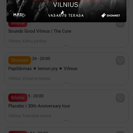
Vilnius, COMPENSA koncertų salė

Rugpjūtis 07 - 19:00

Bilietai
Sounds Good Vilnius | The Cure
Vilnius, Kalnų parkas

Rugpjūtis 26 - 20:00

Shownet
Papildomas ✷ lemon joy ✷ Vilnius
Vilnius, Vasaros terasa

Spalis 15 - 20:00

Bilietai
Placebo | 30th Anniversary tour
Vilnius, Twinsbet Arena