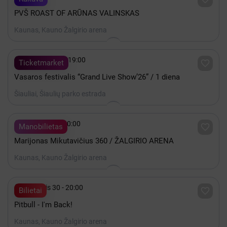
PVŠ ROAST OF ARŪNAS VALINSKAS
Kaunas, Kauno Žalgirio arena

Rugpjūtis 07 - 19:00

Ticketmarket
Vasaros festivalis “Grand Live Show’26” / 1 diena
Šiauliai, Šiaulių parko estrada

Gruodis 19 - 20:00

Manobilietas
Marijonas Mikutavičius 360 / ŽALGIRIO ARENA
Kaunas, Kauno Žalgirio arena

Lapkritis 30 - 20:00

Bilietai
Pitbull - I'm Back!
Kaunas, Kauno Žalgirio arena