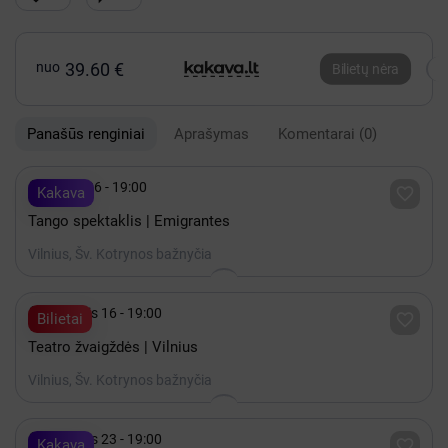
nuo
39.60 €
Bilietų nėra
Panašūs renginiai
Aprašymas
Komentarai
(0)

Spalis 06 - 19:00

Kakava
Tango spektaklis | Emigrantes
Vilnius, Šv. Kotrynos bažnyčia

Rugsėjis 16 - 19:00

Bilietai
Teatro žvaigždės | Vilnius
Vilnius, Šv. Kotrynos bažnyčia

Rugsėjis 23 - 19:00

Kakava