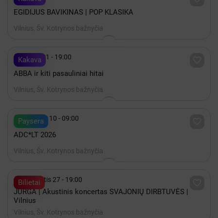
EGIDIJUS BAVIKINAS | POP KLASIKA
Vilnius, Šv. Kotrynos bažnyčia

Spalis 21 - 19:00

Kakava
ABBA ir kiti pasauliniai hitai
Vilnius, Šv. Kotrynos bažnyčia

Rugsėjis 10 - 09:00

Paysera
ADC*LT 2026
Vilnius, Šv. Kotrynos bažnyčia

Rugpjūtis 27 - 19:00

Bilietai
JURGA | Akustinis koncertas SVAJONIŲ DIRBTUVĖS |
Vilnius
Vilnius, Šv. Kotrynos bažnyčia