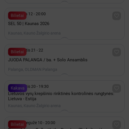

Gruodis 12 - 20:00

Bilietai
SEL 50 | Kaunas 2026
Kaunas, Kauno Žalgirio arena

Rugpjūtis 21 - 22

Bilietai
JUODA PALANGA / ba. + Solo Ansamblis
Palanga, OLDMAN Palanga

Rugpjūtis 20 - 19:30

Kakava
Lietuvos vyrų krepšinio rinktinės kontrolinės rungtynės:
Lietuva - Estija
Kaunas, Kauno Žalgirio arena

2027 Gegužė 10 - 20:00

Bilietai