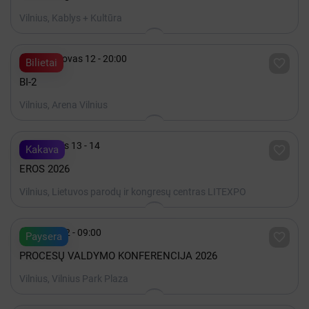
Vilnius, Kablys + Kultūra

2027 Kovas 12 - 20:00

Bilietai
BI-2
Vilnius, Arena Vilnius

Lapkritis 13 - 14

Kakava
EROS 2026
Vilnius, Lietuvos parodų ir kongresų centras LITEXPO

Spalis 22 - 09:00

Paysera
PROCESŲ VALDYMO KONFERENCIJA 2026
Vilnius, Vilnius Park Plaza