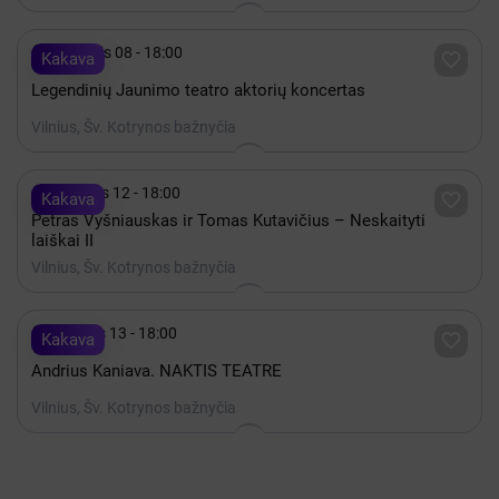

Lapkritis 08 - 18:00

Kakava
Legendinių Jaunimo teatro aktorių koncertas
Vilnius, Šv. Kotrynos bažnyčia

Rugsėjis 12 - 18:00

Kakava
Petras Vyšniauskas ir Tomas Kutavičius – Neskaityti
laiškai II
Vilnius, Šv. Kotrynos bažnyčia

Gruodis 13 - 18:00

Kakava
Andrius Kaniava. NAKTIS TEATRE
Vilnius, Šv. Kotrynos bažnyčia