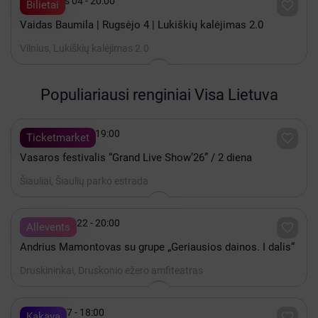

Rugsėjis 04 - 20:00

Bilietai
Vaidas Baumila | Rugsėjo 4 | Lukiškių kalėjimas 2.0
Vilnius, Lukiškių kalėjimas 2.0
Populiariausi renginiai Visa Lietuva

Rugpjūtis 08 - 19:00

Ticketmarket
Vasaros festivalis “Grand Live Show’26” / 2 diena
Šiauliai, Šiaulių parko estrada

Rugpjūtis 22 - 20:00

Allevents
Andrius Mamontovas su grupe „Geriausios dainos. I dalis“
Druskininkai, Druskonio ežero amfiteatras

Spalis 17 - 18:00

Kakava