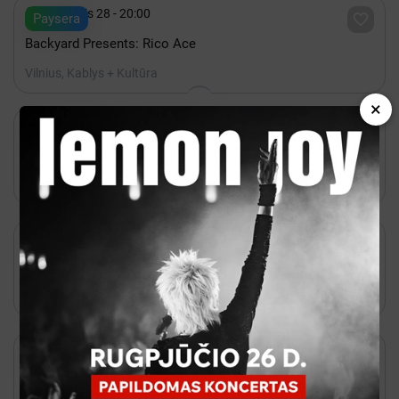

Rugpjūtis 28 - 20:00

Paysera
Backyard Presents: Rico Ace
Vilnius, Kablys + Kultūra
×

Rugpjūtis 24 - 20:00

Kakava
BBNO$
Vilnius, Lukiškių kalėjimas 2.0

Rugpjūtis 20 - 20:00

Bilietai
Natalija Bunkė Vasaros terasa
Vilnius, Vasaros terasa

Rugsėjis 12 - 17:00

Bilietai
K-POP FEVER