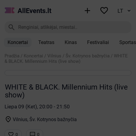


AllEvents.lt

Koncertai
Teatras
Kinas
Festivaliai
Sportas
Pradžia
/
Koncertai
/
Vilnius
/
Šv. Kotrynos bažnyčia
/
WHITE
& BLACK. Millennium Hits (live show)
WHITE & BLACK. Millennium Hits (live
show)
Liepa 09 (Ket), 20:00 - 21:50

Vilnius, Šv. Kotrynos bažnyčia


0
0