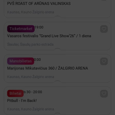
PVŠ ROAST OF ARŪNAS VALINSKAS
Kaunas, Kauno Žalgirio arena

Rugpjūtis 07 - 19:00

Ticketmarket
Vasaros festivalis “Grand Live Show’26” / 1 diena
Šiauliai, Šiaulių parko estrada

Gruodis 19 - 20:00

Manobilietas
Marijonas Mikutavičius 360 / ŽALGIRIO ARENA
Kaunas, Kauno Žalgirio arena

Lapkritis 30 - 20:00

Bilietai
Pitbull - I'm Back!
Kaunas, Kauno Žalgirio arena