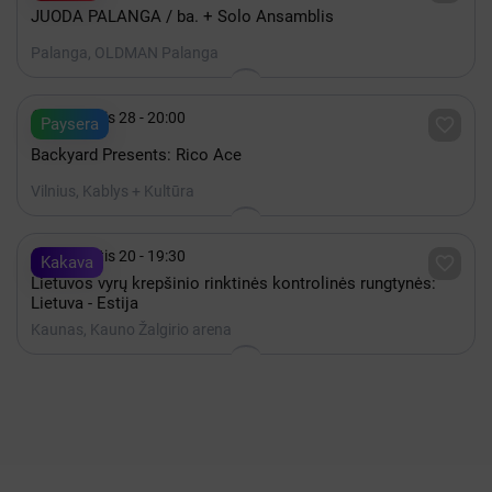
JUODA PALANGA / ba. + Solo Ansamblis
Palanga, OLDMAN Palanga

Rugpjūtis 28 - 20:00

Paysera
Backyard Presents: Rico Ace
Vilnius, Kablys + Kultūra

Rugpjūtis 20 - 19:30

Kakava
Lietuvos vyrų krepšinio rinktinės kontrolinės rungtynės:
Lietuva - Estija
Kaunas, Kauno Žalgirio arena