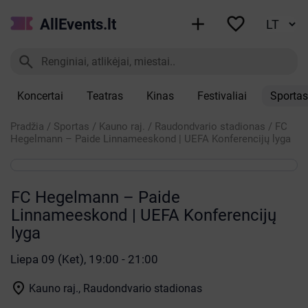


AllEvents.lt

Koncertai
Teatras
Kinas
Festivaliai
Sportas
Pradžia
/
Sportas
/
Kauno raj.
/
Raudondvario stadionas
/
FC
Hegelmann – Paide Linnameeskond | UEFA Konferencijų lyga
FC Hegelmann – Paide
Linnameeskond | UEFA Konferencijų
lyga
Liepa 09 (Ket), 19:00 - 21:00

Kauno raj., Raudondvario stadionas