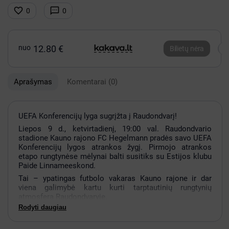


0
0
nuo
12.80 €
Bilietų nėra
Aprašymas
Komentarai
(0)
UEFA Konferencijų lyga sugrįžta į Raudondvarį!
Liepos 9 d., ketvirtadienį, 19:00 val. Raudondvario
stadione Kauno rajono FC Hegelmann pradės savo UEFA
Konferencijų lygos atrankos žygį. Pirmojo atrankos
etapo rungtynėse mėlynai balti susitiks su Estijos klubu
Paide Linnameeskond.
Tai – ypatingas futbolo vakaras Kauno rajone ir dar
viena galimybė kartu kurti tarptautinių rungtynių
atmosferą Raudondvaryje.
Rodyti daugiau
Kviečiame sirgalius, šeimas, akademijos bendruomenę
ir visus futbolo mėgėjus atvykti į stadioną bei palaikyti
FC Hegelmann UEFA Konferencijų lygos starte.