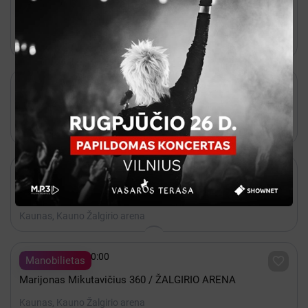

Kakava
PVŠ ROAST OF ARŪNAS VALINSKAS
Kaunas, Kauno Žalgirio arena

2027 Kovas 12 - 20:00

Bilietai
BI-2
Vilnius, Arena Vilnius

Lapkritis 30 - 20:00

Bilietai
Pitbull - I'm Back!
Kaunas, Kauno Žalgirio arena

Gruodis 19 - 20:00

Manobilietas
Marijonas Mikutavičius 360 / ŽALGIRIO ARENA
Kaunas, Kauno Žalgirio arena