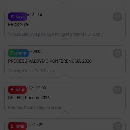

Lapkritis 13 - 14

Kakava
EROS 2026
Vilnius, Lietuvos parodų ir kongresų centras LITEXPO

Spalis 22 - 09:00

Paysera
PROCESŲ VALDYMO KONFERENCIJA 2026
Vilnius, Vilnius Park Plaza

Gruodis 12 - 20:00

Bilietai
SEL 50 | Kaunas 2026
Kaunas, Kauno Žalgirio arena

Rugpjūtis 21 - 22

Bilietai