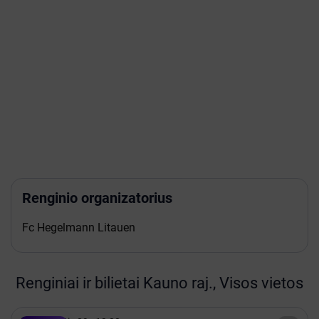
Rungtynės: FC Hegelmann – Paide Linnameeskond
Data: liepos 9 d.
Laikas: 19:00 val.
Vieta: Raudondvario stadionas
Užpildykime Raudondvarį mėlynai baltai!
* Aprašymas išverstas automatiškai. Gali būti netikslumų.
Pirkdami bilietus būtinai peržiūrėkite renginio aprašymą bilietų
parduotuvės svetainėje.
Renginio organizatorius
Fc Hegelmann Litauen
Renginiai ir bilietai Kauno raj., Visos vietos