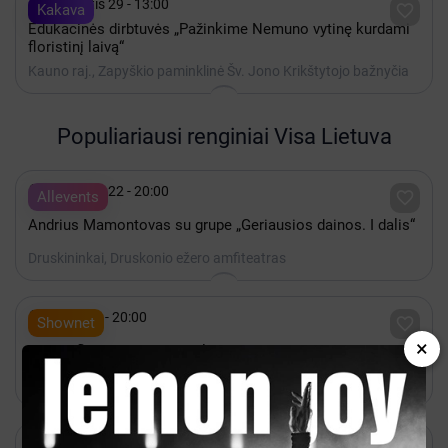

Rugpjūtis 29 - 13:00

Kakava
Edukacinės dirbtuvės „Pažinkime Nemuno vytinę kurdami
floristinį laivą“
Kauno raj., Zapyškio paminklinė Šv. Jono Krikštytojo bažnyčia
Populiariausi renginiai Visa Lietuva

Rugpjūtis 22 - 20:00

Allevents
Andrius Mamontovas su grupe „Geriausios dainos. I dalis“
Druskininkai, Druskonio ežero amfiteatras

Spalis 15 - 20:00

Shownet
×
Camouflage Live 2026 | Vilnius
Vilnius, Kablys + Kultūra

Spalis 17 - 18:00