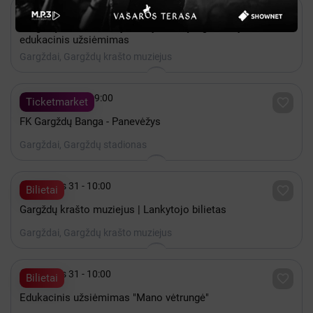

Gruodis 31 - 10:00

Bilietai
Gargždų krašto muziejaus ir jo filialų organizuojamas
edukacinis užsiėmimas
Gargždai, Gargždų krašto muziejus

Rugsėjis 03 - 19:00

Ticketmarket
FK Gargždų Banga - Panevėžys
Gargždai, Gargždų stadionas

Gruodis 31 - 10:00

Bilietai
Gargždų krašto muziejus | Lankytojo bilietas
Gargždai, Gargždų krašto muziejus

Gruodis 31 - 10:00

Bilietai
Edukacinis užsiėmimas "Mano vėtrungė"