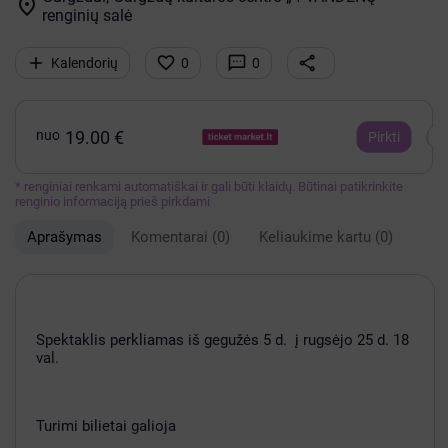

renginių salė




Kalendorių
0
0
nuo
19.00 €
Pirkti
* renginiai renkami automatiškai ir gali būti klaidų. Būtinai patikrinkite
renginio informaciją prieš pirkdami
Aprašymas
Komentarai
(0)
Keliaukime kartu
(0)
Spektaklis perkliamas iš gegužės 5 d. į rugsėjo 25 d. 18
val.
Turimi bilietai galioja