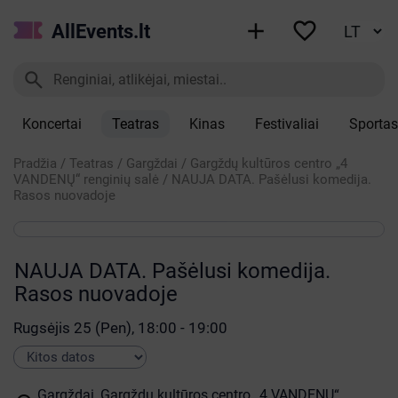


AllEvents.lt

Koncertai
Teatras
Kinas
Festivaliai
Sportas
Pradžia
/
Teatras
/
Gargždai
/
Gargždų kultūros centro „4
VANDENŲ“ renginių salė
/
NAUJA DATA. Pašėlusi komedija.
Rasos nuovadoje
NAUJA DATA. Pašėlusi komedija.
Rasos nuovadoje
Rugsėjis 25 (Pen), 18:00 - 19:00
Gargždai, Gargždų kultūros centro „4 VANDENŲ“