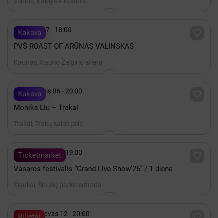
Vilnius, Kablys + Kultūra

Spalis 17 - 18:00

Kakava
PVŠ ROAST OF ARŪNAS VALINSKAS
Kaunas, Kauno Žalgirio arena

Rugpjūtis 06 - 20:00

Kakava
Monika Liu – Trakai
Trakai, Trakų salos pilis

Rugpjūtis 07 - 19:00

Ticketmarket
Vasaros festivalis “Grand Live Show’26” / 1 diena
Šiauliai, Šiaulių parko estrada

2027 Kovas 12 - 20:00

Bilietai