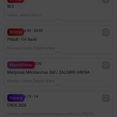
BI-2
Vilnius, Arena Vilnius

Lapkritis 30 - 20:00

Bilietai
Pitbull - I'm Back!
Kaunas, Kauno Žalgirio arena

Gruodis 19 - 20:00

Manobilietas
Marijonas Mikutavičius 360 / ŽALGIRIO ARENA
Kaunas, Kauno Žalgirio arena

Lapkritis 13 - 14

Kakava
EROS 2026
Vilnius, Lietuvos parodų ir kongresų centras LITEXPO