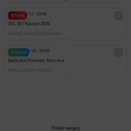

Gruodis 12 - 20:00

Bilietai
SEL 50 | Kaunas 2026
Kaunas, Kauno Žalgirio arena

Rugpjūtis 28 - 20:00

Paysera
Backyard Presents: Rico Ace
Vilnius, Kablys + Kultūra
Pridėti renginį