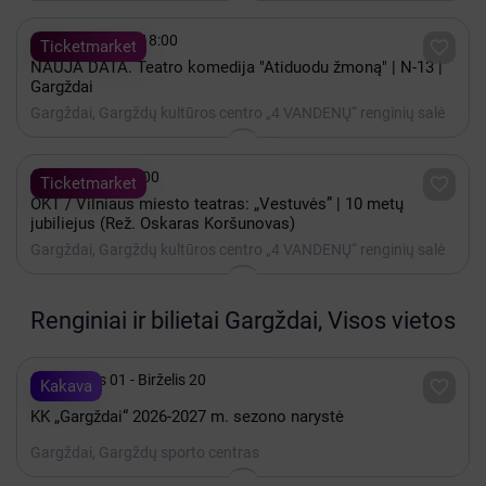
Komedija atskleis: moteris – tai tūkstančiai veidų ir

Lapkritis 11 - 18:00

Ticketmarket
vaidmenų; žemėje visi keliai veda į moterį, o ne į Romą;
NAUJA DATA. Teatro komedija "Atiduodu žmoną" | N-13 |
moteris tai deivė, gundytoja, kerėtoja ir pinčukas
Gargždai
viename! Bet kaipgi pasaulis be moterų?!
Gargždai, Gargždų kultūros centro „4 VANDENŲ“ renginių salė
Užgriuvus netikėtai didžiuliam pasisekimui, kūrybinė

Spalis 12 - 18:00

Ticketmarket
komanda pakeitė aktorių garderobą, žiūrovus herojės
OKT / Vilniaus miesto teatras: „Vestuvės” | 10 metų
stebins naujomis, spalvingomis suknelėmis. Laukia ir
jubiliejus (Rež. Oskaras Koršunovas)
daugiau staigmenų.
Gargždai, Gargždų kultūros centro „4 VANDENŲ“ renginių salė
Rasos 1+2 (Ne) Galiu tylėti (Ne) Galiu mylėti. Šventė
tęsiasi “ – tai kultine pretenduojanti tapti komedija,
subalansuota ir moterims, ir jas labiau trokštantiems
Renginiai ir bilietai Gargždai, Visos vietos
suprasti vyrams. Misija - neįmanoma? Susitikime ture
po Lietuvą ir pažiūrėsime.

Rugsėjis 01 - Birželis 20

Kakava
KK „Gargždai“ 2026-2027 m. sezono narystė
KŪRYBINĖ KOMANDA:
Gargždai, Gargždų sporto centras