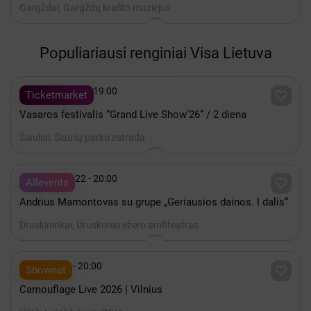
Gargždai, Gargždų krašto muziejus
Populiariausi renginiai Visa Lietuva

Rugpjūtis 08 - 19:00

Ticketmarket
Vasaros festivalis “Grand Live Show’26” / 2 diena
Šiauliai, Šiaulių parko estrada

Rugpjūtis 22 - 20:00

Allevents
Andrius Mamontovas su grupe „Geriausios dainos. I dalis“
Druskininkai, Druskonio ežero amfiteatras

Spalis 15 - 20:00

Shownet
Camouflage Live 2026 | Vilnius