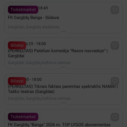
Režisierius - Ričardas Vitkaitis,

Rugpjūtis 09 - 18:45

Ticketmarket
Adaptacija - Ainis Storpirštis
FK Gargždų Banga - Sūduva
Gargždai, Gargždų stadionas
VAIDINA:

Rugsėjis 25 - 18:00

Bilietai
(PERKELTAS) Pašėlusi komedija "Rasos nuovadoje" |
Gargždai
Draugės - Oneida Kunsunga, Ilona Kvietkutė / Gabija
Gargždai, Gargždų kultūros centras
Jaraminaitė, Aušra Štukytė / Gabija Urniežiūtė.

Spalis 05 - 18:00

Bilietai
Policininkas - Marius Repšys / Dovydas Stončius.
(PERKELTAS) Tikrais faktais paremtas spektaklis NAMAI |
Taško teatras (Gargždai)
Gargždai, Gargždų kultūros centras
Korumpuotas verslininkas - Ainis Storpirštis / Tadas
Gryn.

iki Lapkritis 30

Ticketmarket
FK Gargždų "Banga" 2026 m. TOP LYGOS abonementas