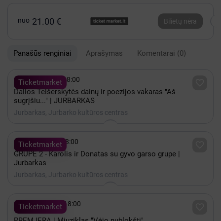
nuo
21.00 €
Bilietų nėra
Panašūs renginiai
Aprašymas
Komentarai
(0)

Rugsėjis 30 - 18:00

Ticketmarket
Dalios Teišerskytės dainų ir poezijos vakaras "Aš
sugrįšiu..." | JURBARKAS
Jurbarkas, Jurbarko kultūros centras

Gruodis 09 - 18:00

Ticketmarket
GRUPĖ 2 - Karolis ir Donatas su gyvo garso grupe |
Jurbarkas
Jurbarkas, Jurbarko kultūros centras

Lapkritis 27 - 18:00

Ticketmarket
PREMJERA | Miuziklas "Vėjo nublokšti"