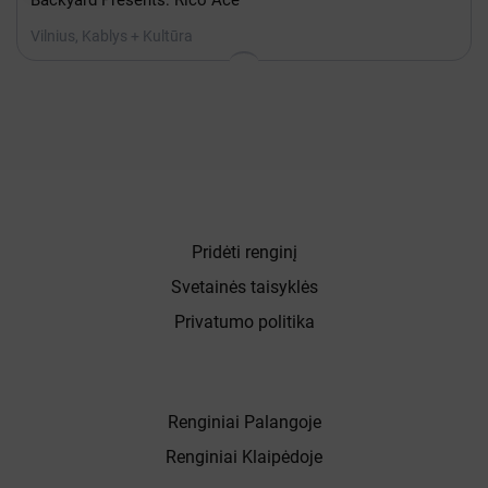
Backyard Presents: Rico Ace
Vilnius, Kablys + Kultūra
Pridėti renginį
Svetainės taisyklės
Privatumo politika
Renginiai Palangoje
Renginiai Klaipėdoje