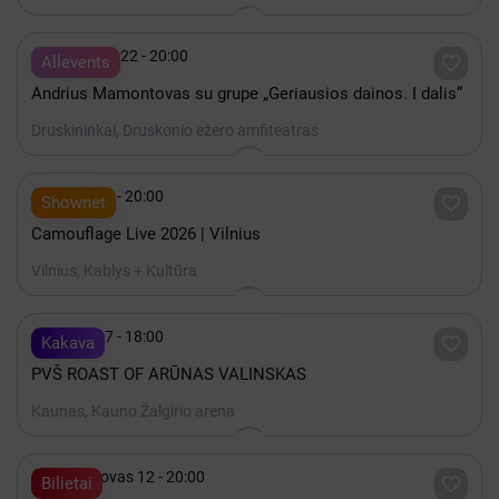

Rugpjūtis 22 - 20:00

Allevents
Andrius Mamontovas su grupe „Geriausios dainos. I dalis“
Druskininkai, Druskonio ežero amfiteatras

Spalis 15 - 20:00

Shownet
Camouflage Live 2026 | Vilnius
Vilnius, Kablys + Kultūra

Spalis 17 - 18:00

Kakava
PVŠ ROAST OF ARŪNAS VALINSKAS
Kaunas, Kauno Žalgirio arena

2027 Kovas 12 - 20:00

Bilietai