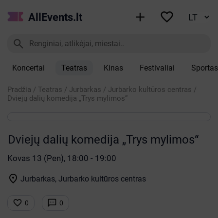


AllEvents.lt

Koncertai
Teatras
Kinas
Festivaliai
Sportas
Pradžia
/
Teatras
/
Jurbarkas
/
Jurbarko kultūros centras
/
Dviejų dalių komedija „Trys mylimos“
Dviejų dalių komedija „Trys mylimos“
Kovas 13 (Pen), 18:00 - 19:00

Jurbarkas, Jurbarko kultūros centras


0
0