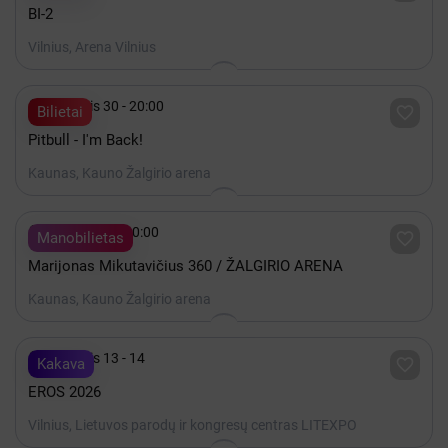
BI-2
Vilnius, Arena Vilnius

Lapkritis 30 - 20:00

Bilietai
Pitbull - I'm Back!
Kaunas, Kauno Žalgirio arena

Gruodis 19 - 20:00

Manobilietas
Marijonas Mikutavičius 360 / ŽALGIRIO ARENA
Kaunas, Kauno Žalgirio arena

Lapkritis 13 - 14

Kakava
EROS 2026
Vilnius, Lietuvos parodų ir kongresų centras LITEXPO