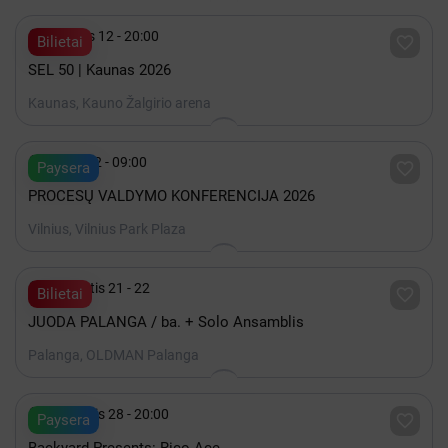

Gruodis 12 - 20:00

Bilietai
SEL 50 | Kaunas 2026
Kaunas, Kauno Žalgirio arena

Spalis 22 - 09:00

Paysera
PROCESŲ VALDYMO KONFERENCIJA 2026
Vilnius, Vilnius Park Plaza

Rugpjūtis 21 - 22

Bilietai
JUODA PALANGA / ba. + Solo Ansamblis
Palanga, OLDMAN Palanga

Rugpjūtis 28 - 20:00

Paysera