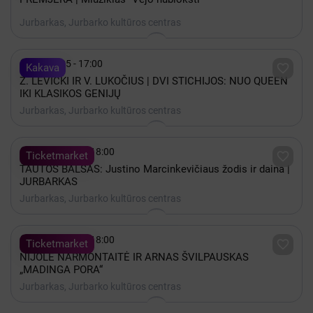
Jurbarkas, Jurbarko kultūros centras

Spalis 25 - 17:00

Kakava
Z. LEVICKI IR V. LUKOČIUS | DVI STICHIJOS: NUO QUEEN
IKI KLASIKOS GENIJŲ
Jurbarkas, Jurbarko kultūros centras

Lapkritis 25 - 18:00

Ticketmarket
TAUTOS BALSAS: Justino Marcinkevičiaus žodis ir daina |
JURBARKAS
Jurbarkas, Jurbarko kultūros centras

Lapkritis 17 - 18:00

Ticketmarket
NIJOLĖ NARMONTAITĖ IR ARNAS ŠVILPAUSKAS
„MADINGA PORA“
Jurbarkas, Jurbarko kultūros centras