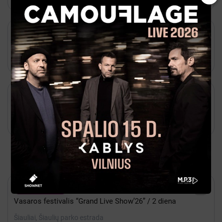
Jurbarkas, Algirdo g. 7

Spalis 10 - 14:00

Paysera
N2 MOKSLO ŠOU JURBARKE
Jurbarkas, Jurbarko kultūros centras

Spalis 17 - 12:00

Bilietai
Interaktyvus spektaklis vaikams "Šunyčiai
kompiuteriniame žaidime" | Jurbarkas
Jurbarkas, Jurbarko kultūros centras
Populiariausi renginiai Visa Lietuva

Rugpjūtis 08 - 19:00

Ticketmarket
Vasaros festivalis “Grand Live Show’26” / 2 diena
Šiauliai, Šiaulių parko estrada