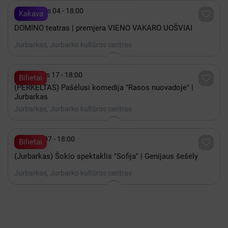

Lapkritis 04 - 18:00

Kakava
DOMINO teatras | premjera VIENO VAKARO UOŠVIAI
Jurbarkas, Jurbarko kultūros centras

Rugsėjis 17 - 18:00

Bilietai
(PERKELTAS) Pašėlusi komedija "Rasos nuovadoje" |
Jurbarkas
Jurbarkas, Jurbarko kultūros centras

Spalis 07 - 18:00

Bilietai
(Jurbarkas) Šokio spektaklis "Sofija" | Genijaus šešėly
Jurbarkas, Jurbarko kultūros centras