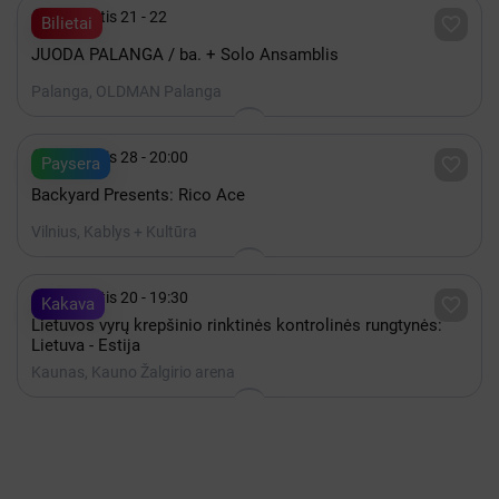

Rugpjūtis 21 - 22

Bilietai
JUODA PALANGA / ba. + Solo Ansamblis
Palanga, OLDMAN Palanga

Rugpjūtis 28 - 20:00

Paysera
Backyard Presents: Rico Ace
Vilnius, Kablys + Kultūra

Rugpjūtis 20 - 19:30

Kakava
Lietuvos vyrų krepšinio rinktinės kontrolinės rungtynės:
Lietuva - Estija
Kaunas, Kauno Žalgirio arena