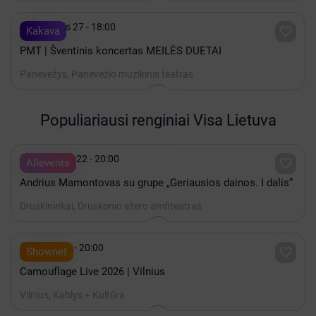

Lapkritis 27 - 18:00

Kakava
PMT | Šventinis koncertas MEILĖS DUETAI
Panevėžys, Panevėžio muzikinis teatras
Populiariausi renginiai Visa Lietuva

Rugpjūtis 22 - 20:00

Allevents
Andrius Mamontovas su grupe „Geriausios dainos. I dalis“
Druskininkai, Druskonio ežero amfiteatras

Spalis 15 - 20:00

Shownet
Camouflage Live 2026 | Vilnius
Vilnius, Kablys + Kultūra