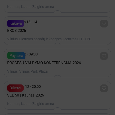
Kaunas, Kauno Žalgirio arena

Lapkritis 13 - 14

Kakava
EROS 2026
Vilnius, Lietuvos parodų ir kongresų centras LITEXPO

Spalis 22 - 09:00

Paysera
PROCESŲ VALDYMO KONFERENCIJA 2026
Vilnius, Vilnius Park Plaza

Gruodis 12 - 20:00

Bilietai
SEL 50 | Kaunas 2026
Kaunas, Kauno Žalgirio arena