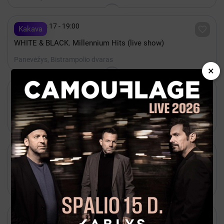

Gruodis 17 - 19:00

Kakava
WHITE & BLACK. Millennium Hits (live show)
Panevėžys, Bistrampolio dvaras
×

Rugsėjis 02 - 18:00

Kakava
PMT | Sezono atidarymo koncertas OPEROS GALA
Panevėžys, Panevėžio muzikinis teatras

Rugsėjis 16 - 18:00

Kakava
JMDT | SALA, KURIOS NĖRA rež. Aleksandr Špilevoj
Panevėžys, Juozo Miltinio dramos teatras

Gruodis 05 - 18:00

Kakava