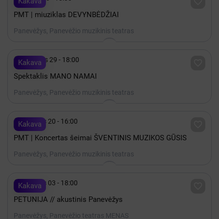

Kakava
PMT | miuziklas DEVYNBĖDŽIAI
Panevėžys, Panevėžio muzikinis teatras

Rugsėjis 29 - 18:00

Kakava
Spektaklis MANO NAMAI
Panevėžys, Panevėžio muzikinis teatras

Gruodis 20 - 16:00

Kakava
PMT | Koncertas šeimai ŠVENTINIS MUZIKOS GŪSIS
Panevėžys, Panevėžio muzikinis teatras

Gruodis 03 - 18:00

Kakava
PETUNIJA // akustinis Panevėžys
Panevėžys, Panevėžio teatras MENAS