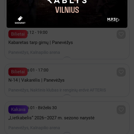
PMT | Šventinis koncertas SVAJONĖ APIE BUENOS AIRES
Panevėžys, Panevėžio muzikinis teatras

Gruodis 12 - 19:00

Bilietai
Kabaretas tarp girnų | Panevėžys
Panevėžys, Kalnapilio arena

Rugsėjis 01 - 17:00

Bilietai
N-14 | Vakarėlis | Panevėžys
Panevėžys, Naktinis klubas ir renginių erdvė AFTERIS

Rugsėjis 01 - Birželis 30

Kakava
„Lietkabelis“ 2026–2027 m. sezono narystė
Panevėžys, Kalnapilio arena