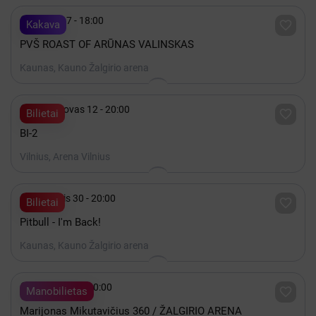

Spalis 17 - 18:00

Kakava
PVŠ ROAST OF ARŪNAS VALINSKAS
Kaunas, Kauno Žalgirio arena

2027 Kovas 12 - 20:00

Bilietai
BI-2
Vilnius, Arena Vilnius

Lapkritis 30 - 20:00

Bilietai
Pitbull - I'm Back!
Kaunas, Kauno Žalgirio arena

Gruodis 19 - 20:00

Manobilietas
Marijonas Mikutavičius 360 / ŽALGIRIO ARENA