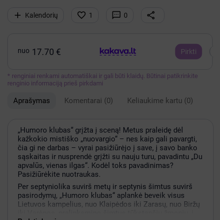




Kalendorių
1
0
nuo
17.70 €
Pirkti
* renginiai renkami automatiškai ir gali būti klaidų. Būtinai patikrinkite
renginio informaciją prieš pirkdami
Aprašymas
Komentarai
(0)
Keliaukime kartu
(0)
„Humoro klubas“ grįžta į sceną! Metus praleidę dėl
kažkokio mistiško „nuovargio“ – nes kaip gali pavargti,
čia gi ne darbas – vyrai pasižiūrėjo į save, į savo banko
sąskaitas ir nusprendė grįžti su nauju turu, pavadintu „Du
apvalūs, vienas ilgas“. Kodėl toks pavadinimas?
Pasižiūrėkite nuotraukas.
Per septyniolika suvirš metų ir septynis šimtus suvirš
pasirodymų, „Humoro klubas“ aplankė beveik visus
Lietuvos kampelius, nuo Klaipėdos iki Zarasų, nuo Biržų
iki Varėnos, pralinksmino šimtus tūkstančių žmonių, į