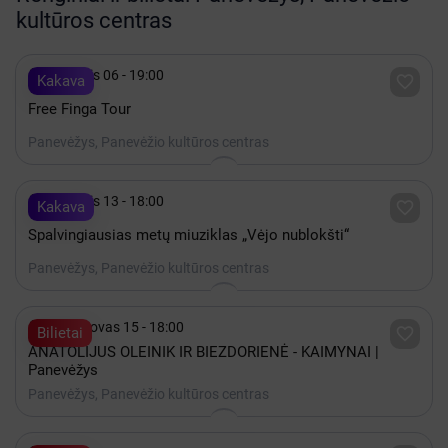
kultūros centras

Lapkritis 06 - 19:00

Kakava
Free Finga Tour
Panevėžys, Panevėžio kultūros centras

Lapkritis 13 - 18:00

Kakava
Spalvingiausias metų miuziklas „Vėjo nublokšti“
Panevėžys, Panevėžio kultūros centras

2027 Kovas 15 - 18:00

Bilietai
ANATOLIJUS OLEINIK IR BIEZDORIENĖ - KAIMYNAI |
Panevėžys
Panevėžys, Panevėžio kultūros centras