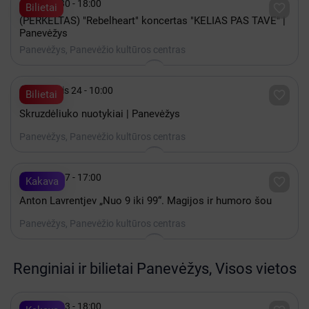

Spalis 30 - 18:00

Bilietai
(PERKELTAS) "Rebelheart" koncertas "KELIAS PAS TAVE" |
Panevėžys
Panevėžys, Panevėžio kultūros centras

Lapkritis 24 - 10:00

Bilietai
Skruzdėliuko nuotykiai | Panevėžys
Panevėžys, Panevėžio kultūros centras

Spalis 17 - 17:00

Kakava
Anton Lavrentjev „Nuo 9 iki 99“. Magijos ir humoro šou
Panevėžys, Panevėžio kultūros centras
Renginiai ir bilietai Panevėžys, Visos vietos

Spalis 23 - 18:00