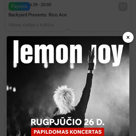

Rugpjūtis 28 - 20:00

Paysera
Backyard Presents: Rico Ace
Vilnius, Kablys + Kultūra
×

Rugpjūtis 24 - 20:00

Kakava
BBNO$
Vilnius, Lukiškių kalėjimas 2.0

Rugpjūtis 20 - 20:00

Bilietai
Natalija Bunkė Vasaros terasa
Vilnius, Vasaros terasa

Rugsėjis 12 - 17:00

Bilietai
K-POP FEVER