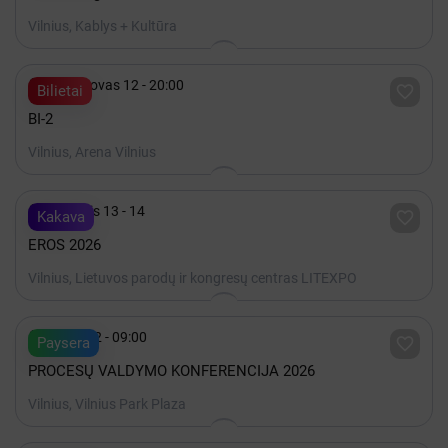
Vilnius, Kablys + Kultūra

2027 Kovas 12 - 20:00

Bilietai
BI-2
Vilnius, Arena Vilnius

Lapkritis 13 - 14

Kakava
EROS 2026
Vilnius, Lietuvos parodų ir kongresų centras LITEXPO

Spalis 22 - 09:00

Paysera
PROCESŲ VALDYMO KONFERENCIJA 2026
Vilnius, Vilnius Park Plaza