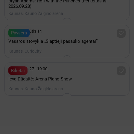
Bryan Adams: Roll with the Punches (Perkeltas iš
2026.09.28)
Kaunas, Kauno Žalgirio arena

iki Rugpjūtis 14

Paysera
Vasaros stovykla „Slaptieji pasaulio agentai”
Kaunas, CurioCity

Gruodis 27 - 19:00

Bilietai
Ieva Dūdaitė: Arena Piano Show
Kaunas, Kauno Žalgirio arena