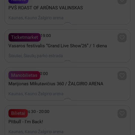
PVŠ ROAST OF ARŪNAS VALINSKAS
Kaunas, Kauno Žalgirio arena

Rugpjūtis 07 - 19:00

Ticketmarket
Vasaros festivalis “Grand Live Show’26” / 1 diena
Šiauliai, Šiaulių parko estrada

Gruodis 19 - 20:00

Manobilietas
Marijonas Mikutavičius 360 / ŽALGIRIO ARENA
Kaunas, Kauno Žalgirio arena

Lapkritis 30 - 20:00

Bilietai
Pitbull - I'm Back!
Kaunas, Kauno Žalgirio arena