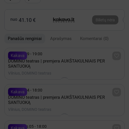
nuo
41.10 €
Bilietų nėra
Panašūs renginiai
Aprašymas
Komentarai
(0)

Spalis 29 - 19:00

Kakava
DOMINO teatras | premjera AUKŠTAKULNIAIS PER
SANTUOKĄ
Vilnius, DOMINO teatras

Spalis 04 - 18:00

Kakava
DOMINO teatras | premjera AUKŠTAKULNIAIS PER
SANTUOKĄ
Vilnius, DOMINO teatras

Rugsėjis 05 - 18:00

Kakava