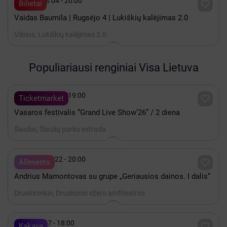

Rugsėjis 04 - 20:00

Bilietai
Vaidas Baumila | Rugsėjo 4 | Lukiškių kalėjimas 2.0
Vilnius, Lukiškių kalėjimas 2.0
Populiariausi renginiai Visa Lietuva

Rugpjūtis 08 - 19:00

Ticketmarket
Vasaros festivalis “Grand Live Show’26” / 2 diena
Šiauliai, Šiaulių parko estrada

Rugpjūtis 22 - 20:00

Allevents
Andrius Mamontovas su grupe „Geriausios dainos. I dalis“
Druskininkai, Druskonio ežero amfiteatras

Spalis 17 - 18:00

Kakava