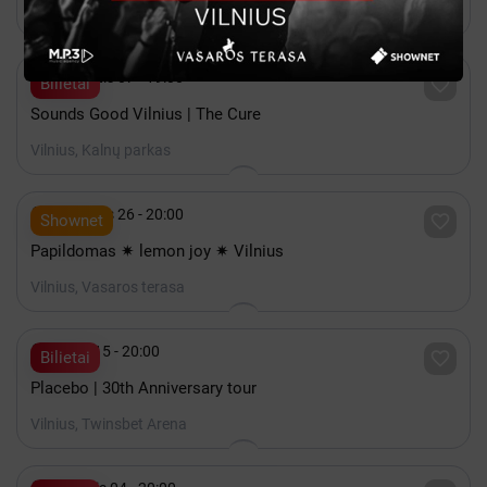
Vilnius, COMPENSA koncertų salė

Rugpjūtis 07 - 19:00

Bilietai
Sounds Good Vilnius | The Cure
Vilnius, Kalnų parkas

Rugpjūtis 26 - 20:00

Shownet
Papildomas ✷ lemon joy ✷ Vilnius
Vilnius, Vasaros terasa

Spalis 15 - 20:00

Bilietai
Placebo | 30th Anniversary tour
Vilnius, Twinsbet Arena