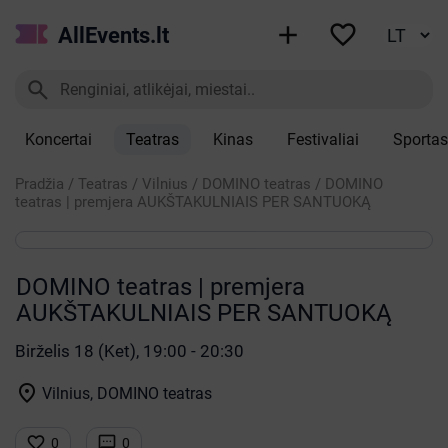


AllEvents.lt

Koncertai
Teatras
Kinas
Festivaliai
Sportas
Pradžia
/
Teatras
/
Vilnius
/
DOMINO teatras
/
DOMINO
teatras | premjera AUKŠTAKULNIAIS PER SANTUOKĄ
DOMINO teatras | premjera
AUKŠTAKULNIAIS PER SANTUOKĄ
Birželis 18 (Ket), 19:00 - 20:30

Vilnius, DOMINO teatras


0
0