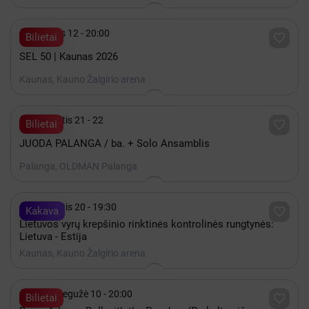

Gruodis 12 - 20:00

Bilietai
SEL 50 | Kaunas 2026
Kaunas, Kauno Žalgirio arena

Rugpjūtis 21 - 22

Bilietai
JUODA PALANGA / ba. + Solo Ansamblis
Palanga, OLDMAN Palanga

Rugpjūtis 20 - 19:30

Kakava
Lietuvos vyrų krepšinio rinktinės kontrolinės rungtynės:
Lietuva - Estija
Kaunas, Kauno Žalgirio arena

2027 Gegužė 10 - 20:00

Bilietai