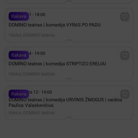

Spalis 31 - 18:00

Kakava
DOMINO teatras | komedija VYRAS PO PADU
Vilnius, DOMINO teatras

Spalis 14 - 19:00

Kakava
DOMINO teatras | komedija STRIPTIZO ERELIAI
Vilnius, DOMINO teatras

Rugpjūtis 12 - 19:00

Kakava
DOMINO teatras | komedija URVINIS ŽMOGUS | vaidina
Paulius Valaskevičius
Vilnius, DOMINO teatras