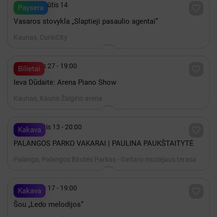

iki Rugpjūtis 14

Paysera
Vasaros stovykla „Slaptieji pasaulio agentai”
Kaunas, CurioCity

Gruodis 27 - 19:00

Bilietai
Ieva Dūdaitė: Arena Piano Show
Kaunas, Kauno Žalgirio arena

Rugpjūtis 13 - 20:00

Kakava
PALANGOS PARKO VAKARAI | PAULINA PAUKŠTAITYTĖ
Palanga, Palangos Birutės Parkas - Gintaro muziejaus terasa

Gruodis 17 - 19:00

Kakava
Šou „Ledo melodijos“