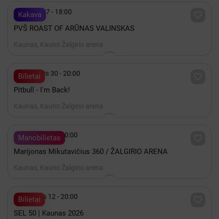

Spalis 17 - 18:00

Kakava
PVŠ ROAST OF ARŪNAS VALINSKAS
Kaunas, Kauno Žalgirio arena

Lapkritis 30 - 20:00

Bilietai
Pitbull - I'm Back!
Kaunas, Kauno Žalgirio arena

Gruodis 19 - 20:00

Manobilietas
Marijonas Mikutavičius 360 / ŽALGIRIO ARENA
Kaunas, Kauno Žalgirio arena

Gruodis 12 - 20:00

Bilietai
SEL 50 | Kaunas 2026