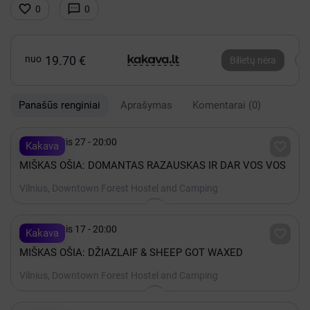


0
0
nuo
19.70 €
Bilietų nėra
Panašūs renginiai
Aprašymas
Komentarai
(0)

Rugpjūtis 27 - 20:00

Kakava
MIŠKAS OŠIA: DOMANTAS RAZAUSKAS IR DAR VOS VOS
Vilnius, Downtown Forest Hostel and Camping

Rugpjūtis 17 - 20:00

Kakava
MIŠKAS OŠIA: DŽIAZLAIF & SHEEP GOT WAXED
Vilnius, Downtown Forest Hostel and Camping