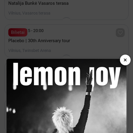
Natalija Bunkė Vasaros terasa
Vilnius, Vasaros terasa

Spalis 15 - 20:00

Bilietai
Placebo | 30th Anniversary tour
Vilnius, Twinsbet Arena
×

Rugsėjis 12 - 17:00

Bilietai
K-POP FEVER
Vilnius, COMPENSA koncertų salė

Rugpjūtis 26 - 20:00

Shownet
Papildomas ✷ lemon joy ✷ Vilnius
Vilnius, Vasaros terasa