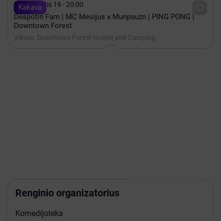

Rugpjūtis 19 - 20:00

Kakava
Despotin Fam | MC Mesijus x Munpauzn | PING PONG |
Downtown Forest
Vilnius, Downtown Forest Hostel and Camping
Renginio organizatorius
Komedijoteka