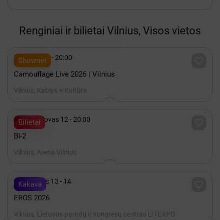
Renginiai ir bilietai Vilnius, Visos vietos

Spalis 15 - 20:00

Shownet
Camouflage Live 2026 | Vilnius
Vilnius, Kablys + Kultūra

2027 Kovas 12 - 20:00

Bilietai
BI-2
Vilnius, Arena Vilnius

Lapkritis 13 - 14

Kakava
EROS 2026
Vilnius, Lietuvos parodų ir kongresų centras LITEXPO