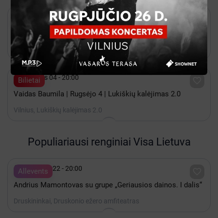

Rugpjūtis 26 - 19:00

Bilietai
OMD | Summer Of Hits
Vilnius, Lukiškių kalėjimas 2.0

Rugsėjis 04 - 20:00

Bilietai
Vaidas Baumila | Rugsėjo 4 | Lukiškių kalėjimas 2.0
Vilnius, Lukiškių kalėjimas 2.0
Populiariausi renginiai Visa Lietuva

Rugpjūtis 22 - 20:00

Allevents
Andrius Mamontovas su grupe „Geriausios dainos. I dalis“
Druskininkai, Druskonio ežero amfiteatras