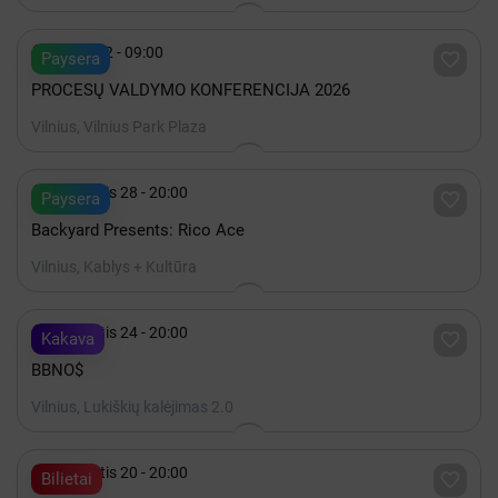

Spalis 22 - 09:00

Paysera
PROCESŲ VALDYMO KONFERENCIJA 2026
Vilnius, Vilnius Park Plaza

Rugpjūtis 28 - 20:00

Paysera
Backyard Presents: Rico Ace
Vilnius, Kablys + Kultūra

Rugpjūtis 24 - 20:00

Kakava
BBNO$
Vilnius, Lukiškių kalėjimas 2.0

Rugpjūtis 20 - 20:00

Bilietai