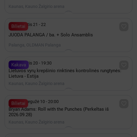
Kaunas, Kauno Žalgirio arena

Rugpjūtis 21 - 22

Bilietai
JUODA PALANGA / ba. + Solo Ansamblis
Palanga, OLDMAN Palanga

Rugpjūtis 20 - 19:30

Kakava
Lietuvos vyrų krepšinio rinktinės kontrolinės rungtynės:
Lietuva - Estija
Kaunas, Kauno Žalgirio arena

2027 Gegužė 10 - 20:00

Bilietai
Bryan Adams: Roll with the Punches (Perkeltas iš
2026.09.28)
Kaunas, Kauno Žalgirio arena