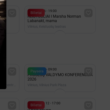

Spalis 16 - 19:00


Bilietai
KEISTUOLIAI I Marsha Norman
žytė
Labanakt, mama
Vilnius, Keistuolių teatras

Spalis 22 - 09:00


Paysera
PROCESŲ VALDYMO KONFERENCIJA
2026
Vilnius, Lietuvos parodų ir kongresų centras LITEXPO
Vilnius, Vilnius Park Plaza

Rugsėjis 12 - 17:00


Bilietai