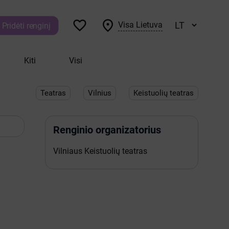


Visa Lietuva
Pridėti renginį
Kiti
Visi
Teatras
Vilnius
Keistuolių teatras
Renginio organizatorius
Vilniaus Keistuolių teatras