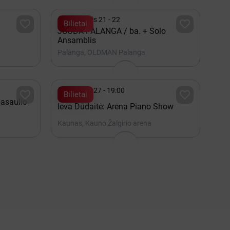

Rugpjūtis 21 - 22


Bilietai
JUODA PALANGA / ba. + Solo
Ansamblis
Palanga, OLDMAN Palanga

Gruodis 27 - 19:00


Bilietai
pasaulio
Ieva Dūdaitė: Arena Piano Show
Kaunas, Kauno Žalgirio arena