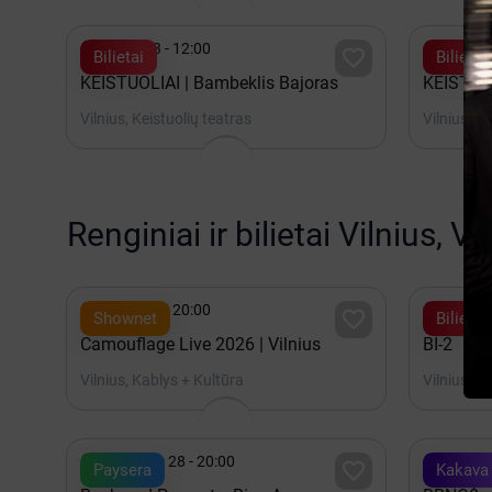


Spalis 03 - 12:00
Rugsėji

Bilietai
Bilietai
KEISTUOLIAI | Bambeklis Bajoras
KEISTUOL
Vilnius, Keistuolių teatras
Vilnius, K
Renginiai ir bilietai Vilnius, V


Spalis 15 - 20:00
2027 K

Shownet
Bilietai
Camouflage Live 2026 | Vilnius
BI-2
Vilnius, Kablys + Kultūra
Vilnius, A


Rugpjūtis 28 - 20:00
Rugpjūt

Paysera
Kakava