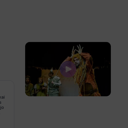
kai
s
ėjo
,