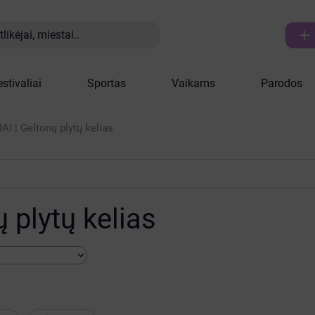

likėjai, miestai..
estivaliai
Sportas
Vaikams
Parodos
I | Geltonų plytų kelias
 plytų kelias