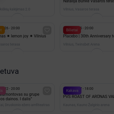
Natalija Bunkė Vasaros tera
ukiškių kalėjimas 2.0
Vilnius, Vasaros terasa

is 26 - 20:00
Spalis 15 - 20:00

t
Bilietai
as ✷ lemon joy ✷ Vilnius
Placebo | 30th Anniversary t
asaros terasa
Vilnius, Twinsbet Arena
ietuva

is 22 - 20:00
Spalis 17 - 18:00

ts
Kakava
 Mamontovas su grupe
PVŠ ROAST OF ARŪNAS VA
os dainos. I dalis“
ai, Druskonio ežero amfiteatras
Kaunas, Kauno Žalgirio arena