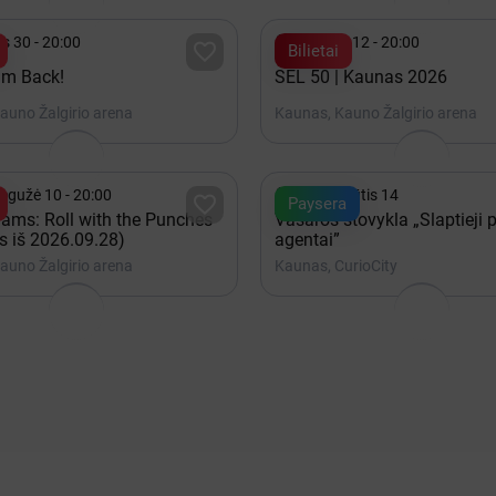

is 30 - 20:00
Gruodis 12 - 20:00

Bilietai
 I'm Back!
SEL 50 | Kaunas 2026
auno Žalgirio arena
Kaunas, Kauno Žalgirio arena

egužė 10 - 20:00
iki Rugpjūtis 14

Paysera
ams: Roll with the Punches
Vasaros stovykla „Slaptieji 
s iš 2026.09.28)
agentai”
auno Žalgirio arena
Kaunas, CurioCity