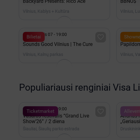
Backyard Presents: Rico Ace
BBNO$
Vilnius, Kablys + Kultūra
Vilnius, L


Rugpjūtis 07 - 19:00
Rugpjūt

Bilietai
Showne
Sounds Good Vilnius | The Cure
Papildom
Vilnius, Kalnų parkas
Vilnius, V
Populiariausi renginiai Visa L


Rugpjūtis 08 - 19:00
Rugpjūt

Ticketmarket
Alleven
Vasaros festivalis “Grand Live
Andrius
Show’26” / 2 diena
„Geriausi
Šiauliai, Šiaulių parko estrada
Druskinink