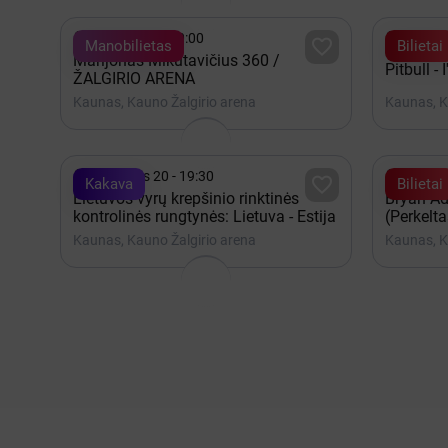


Gruodis 19 - 20:00
Lapkrit

Manobilietas
Bilietai
Marijonas Mikutavičius 360 /
Pitbull -
ŽALGIRIO ARENA
Kaunas, Kauno Žalgirio arena
Kaunas, K


Rugpjūtis 20 - 19:30
2027 G

Kakava
Bilietai
Lietuvos vyrų krepšinio rinktinės
Bryan Ad
kontrolinės rungtynės: Lietuva - Estija
(Perkelta
Kaunas, Kauno Žalgirio arena
Kaunas, K