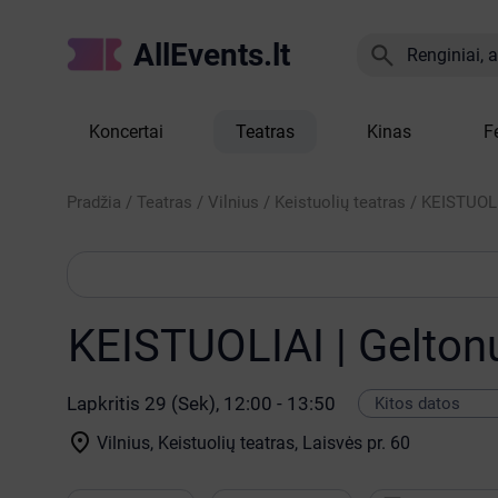
AllEvents.lt

Renginiai, at
Koncertai
Teatras
Kinas
F
Pradžia
/
Teatras
/
Vilnius
/
Keistuolių teatras
/
KEISTUOLIA
KEISTUOLIAI | Geltonų
Lapkritis 29 (Sek), 12:00 - 13:50

Vilnius, Keistuolių teatras
, Laisvės pr. 60