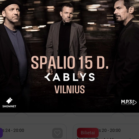

s 25 - 19:00
Spalis 02 - 19:00

Bilietai
IAI | Varnas
Pelėkautai | Rež. Ieva Stund
eistuolių teatras
Vilnius, Keistuolių teatras
isos vietos

ovas 12 - 20:00
Lapkritis 13 - 14

Kakava
EROS 2026
rena Vilnius

is 24 - 20:00
Rugpjūtis 20 - 20:00

Bilietai