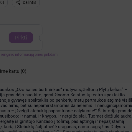

(
0
)
Dalintis
Pirkti
te renginio informaciją prieš pirkdami
kime kartu
(0)
akos „Ozo šalies burtininkas“ motyvais„Geltonų Plytų kelias“ –
ija prasidėjo nuo kito, gerai žinomo Keistuolių teatro spektaklio
noje gyvavęs spektaklis po penkerių metų pertraukos atgimė visiš
u pavadinimu, bet su nepamirštamomis dainelėmis ir nenuginčijamomi
ausia – įžvelgti stebuklą paprastuose dalykuose!“ Ši istorija prasid
usibodo: ir namai, ir knygos, ir netgi žaislai. Tuomet didžiulė audra
rgaitę iš gimtojo Kanzaso į tolimą, paslaptingą ir nepažįstamą
ę, kurią į Stebuklų šalį atnešė uraganas, namo sugrąžins Didysis