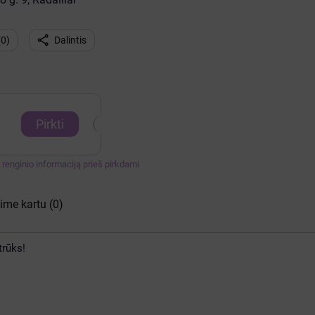

(
0
)
Dalintis
Pirkti
te renginio informaciją prieš pirkdami
kime kartu
(0)
trūks!