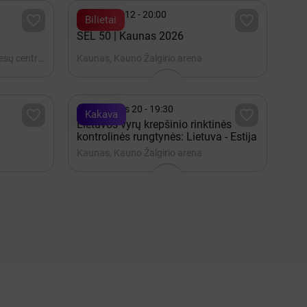

Gruodis 12 - 20:00


Bilietai
SEL 50 | Kaunas 2026
Vilnius, Lietuvos parodų ir kongresų centras LITEXPO
Kaunas, Kauno Žalgirio arena

Rugpjūtis 20 - 19:30


Kakava
Lietuvos vyrų krepšinio rinktinės
kontrolinės rungtynės: Lietuva - Estija
Kaunas, Kauno Žalgirio arena