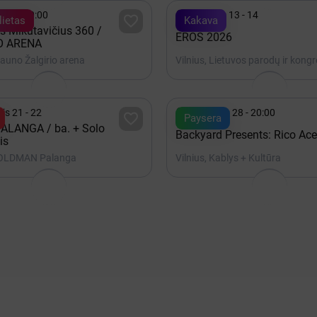

 19 - 20:00
Lapkritis 13 - 14

ietas
Kakava
s Mikutavičius 360 /
EROS 2026
O ARENA
auno Žalgirio arena

is 21 - 22
Rugpjūtis 28 - 20:00

Paysera
ALANGA / ba. + Solo
Backyard Presents: Rico Ace
is
 OLDMAN Palanga
Vilnius, Kablys + Kultūra