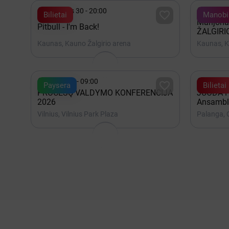


Lapkritis 30 - 20:00
Gruodis

Bilietai
Manobil
Marijona
Pitbull - I'm Back!
ŽALGIRI
Kaunas, Kauno Žalgirio arena
Kaunas, K


Spalis 22 - 09:00
Rugpjūt

Paysera
Bilietai
PROCESŲ VALDYMO KONFERENCIJA
JUODA P
2026
Ansambl
Vilnius, Vilnius Park Plaza
Palanga,