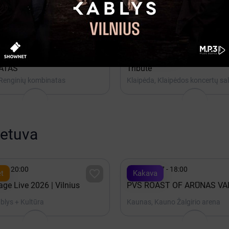
 Hofas
Klaipėda, Herkus Kantas

16 - 20:00
Rugsėjis 26 - 20:00

Ticketshop
IVE | KLAIPĖDA | RENGINIŲ
Tynda Music - Ludovico Ein
ATAS
Tribute
 Renginių kombinatas
Klaipėda, Klaipėdos koncertų sa
ietuva

15 - 20:00
Spalis 17 - 18:00

t
Kakava
ge Live 2026 | Vilnius
PVŠ ROAST OF ARŪNAS VA
ablys + Kultūra
Kaunas, Kauno Žalgirio arena