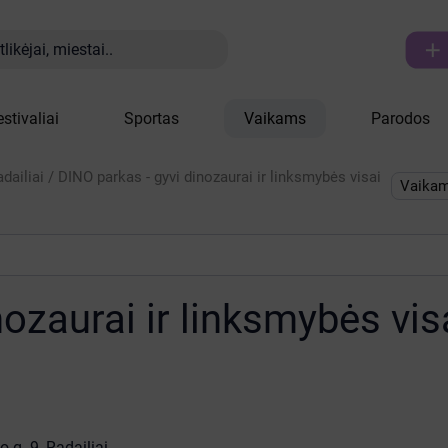

likėjai, miestai..
estivaliai
Sportas
Vaikams
Parodos
dailiai
/
DINO parkas - gyvi dinozaurai ir linksmybės visai
Vaika
ozaurai ir linksmybės vis
o g. 9, Radailiai