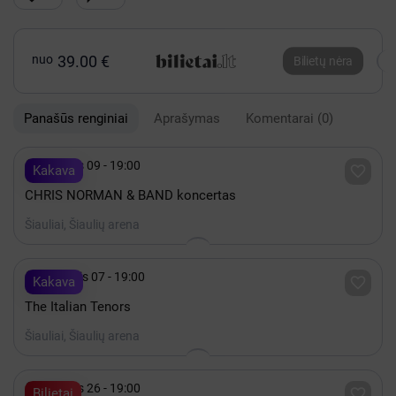
nuo
39.00 €
Bilietų nėra
Panašūs renginiai
Aprašymas
Komentarai
(0)

Gruodis 09 - 19:00

Kakava
CHRIS NORMAN & BAND koncertas
Šiauliai, Šiaulių arena

Lapkritis 07 - 19:00

Kakava
The Italian Tenors
Šiauliai, Šiaulių arena

Gruodis 26 - 19:00

Bilietai