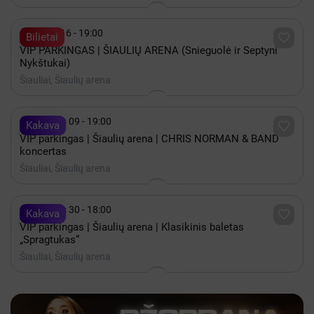

Spalis 16 - 19:00

Bilietai
VIP PARKINGAS | ŠIAULIŲ ARENA (Snieguolė ir Septyni
Nykštukai)
Šiauliai, Šiaulių arena

Gruodis 09 - 19:00

Kakava
VIP parkingas | Šiaulių arena | CHRIS NORMAN & BAND
koncertas
Šiauliai, Šiaulių arena

Gruodis 30 - 18:00

Kakava
VIP parkingas | Šiaulių arena | Klasikinis baletas
„Spragtukas“
Šiauliai, Šiaulių arena