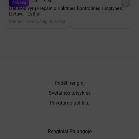

Rugpjūtis 20 - 19:30

Kakava
Lietuvos vyrų krepšinio rinktinės kontrolinės rungtynės:
Lietuva - Estija
Kaunas, Kauno Žalgirio arena
Pridėti renginį
Svetainės taisyklės
Privatumo politika
Renginiai Palangoje