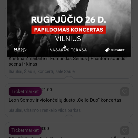

Rugpjūtis 24 - 19:00

Ticketmarket
SPLIUS pristata! Kina chuligana Emilia Vėlyvia
dokumentinis films BIX BEVEIK NIRVANA / Šiaulių naktys
Šiauliai, Šiaulių kultūros centras

Lapkritis 22 - 18:00

Ticketmarket
Kristina Zmailaitė ir Edmundas Seilius | Phantom sounds:
scena ir kinas
Šiauliai, Šiaulių koncertų salė Saulė

Rugpjūtis 13 - 21:00

Ticketmarket
Leon Somov ir violončelių dueto „Cello Duo“ koncertas
Šiauliai, Chaimo Frenkelio vilos parkas

Gruodis 18 - 18:00

Ticketmarket