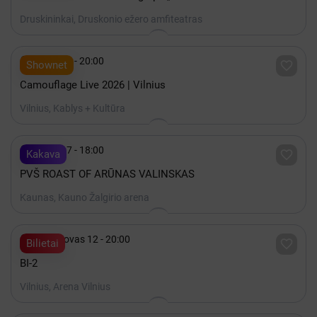
Druskininkai, Druskonio ežero amfiteatras

Spalis 15 - 20:00

Shownet
Camouflage Live 2026 | Vilnius
Vilnius, Kablys + Kultūra

Spalis 17 - 18:00

Kakava
PVŠ ROAST OF ARŪNAS VALINSKAS
Kaunas, Kauno Žalgirio arena

2027 Kovas 12 - 20:00

Bilietai
BI-2
Vilnius, Arena Vilnius