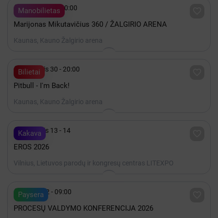

Gruodis 19 - 20:00

Manobilietas
Marijonas Mikutavičius 360 / ŽALGIRIO ARENA
Kaunas, Kauno Žalgirio arena

Lapkritis 30 - 20:00

Bilietai
Pitbull - I'm Back!
Kaunas, Kauno Žalgirio arena

Lapkritis 13 - 14

Kakava
EROS 2026
Vilnius, Lietuvos parodų ir kongresų centras LITEXPO

Spalis 22 - 09:00

Paysera
PROCESŲ VALDYMO KONFERENCIJA 2026