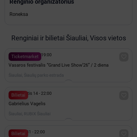
Renginio organizatorius
Roneksa
Renginiai ir bilietai Šiauliai, Visos vietos

Rugpjūtis 08 - 19:00

Ticketmarket
Vasaros festivalis “Grand Live Show’26” / 2 diena
Šiauliai, Šiaulių parko estrada

Rugpjūtis 14 - 22:00

Bilietai
Gabrielius Vagelis
Šiauliai, RUBIX Šiauliai

Spalis 31 - 22:00

Bilietai