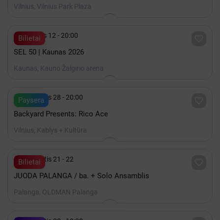
Vilnius, Vilnius Park Plaza

Gruodis 12 - 20:00

Bilietai
SEL 50 | Kaunas 2026
Kaunas, Kauno Žalgirio arena

Rugpjūtis 28 - 20:00

Paysera
Backyard Presents: Rico Ace
Vilnius, Kablys + Kultūra

Rugpjūtis 21 - 22

Bilietai
JUODA PALANGA / ba. + Solo Ansamblis
Palanga, OLDMAN Palanga