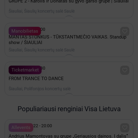
GRUPĖ 2 - Karolis ir Donatas su gyvo garso grupe | Šiauliai
Šiauliai, Šiaulių koncertų salė Saulė

Spalis 30 - 18:00

Manobilietas
MANTAS STONKUS - TŪKSTANTMEČIO VAIKAS. Standup
show / ŠIAULIAI
Šiauliai, Šiaulių koncertų salė Saulė

Spalis 08 - 18:30

Ticketmarket
FROM TRANCE TO DANCE
Šiauliai, Polifonijos koncertų salė
Populiariausi renginiai Visa Lietuva

Rugpjūtis 22 - 20:00

Allevents
Andrius Mamontovas su grupe „Geriausios dainos. I dalis“