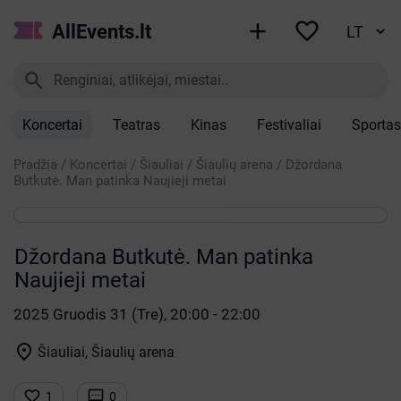


AllEvents.lt

Koncertai
Teatras
Kinas
Festivaliai
Sportas
Pradžia
/
Koncertai
/
Šiauliai
/
Šiaulių arena
/
Džordana
Butkutė. Man patinka Naujieji metai
Džordana Butkutė. Man patinka
Naujieji metai
2025 Gruodis 31 (Tre), 20:00 - 22:00

Šiauliai, Šiaulių arena


1
0