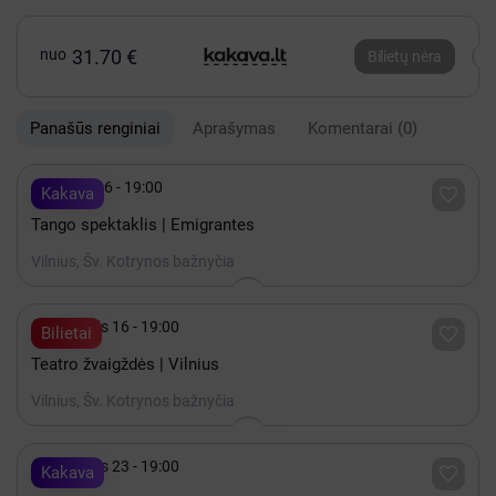
nuo
31.70 €
Bilietų nėra
Panašūs renginiai
Aprašymas
Komentarai
(0)

Spalis 06 - 19:00

Kakava
Tango spektaklis | Emigrantes
Vilnius, Šv. Kotrynos bažnyčia

Rugsėjis 16 - 19:00

Bilietai
Teatro žvaigždės | Vilnius
Vilnius, Šv. Kotrynos bažnyčia

Rugsėjis 23 - 19:00

Kakava