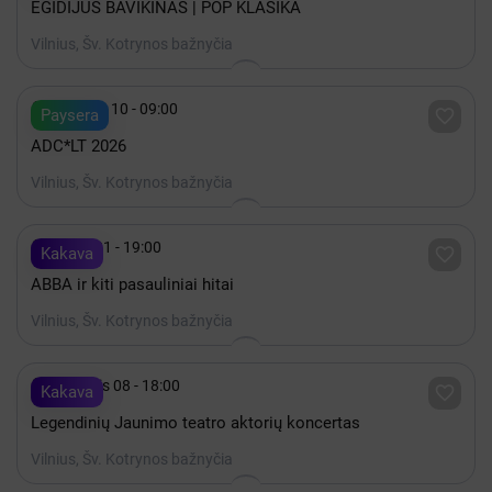
EGIDIJUS BAVIKINAS | POP KLASIKA
Vilnius, Šv. Kotrynos bažnyčia

Rugsėjis 10 - 09:00

Paysera
ADC*LT 2026
Vilnius, Šv. Kotrynos bažnyčia

Spalis 21 - 19:00

Kakava
ABBA ir kiti pasauliniai hitai
Vilnius, Šv. Kotrynos bažnyčia

Lapkritis 08 - 18:00

Kakava
Legendinių Jaunimo teatro aktorių koncertas
Vilnius, Šv. Kotrynos bažnyčia