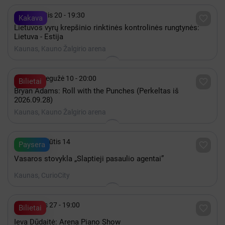

Rugpjūtis 20 - 19:30

Kakava
Lietuvos vyrų krepšinio rinktinės kontrolinės rungtynės:
Lietuva - Estija
Kaunas, Kauno Žalgirio arena

2027 Gegužė 10 - 20:00

Bilietai
Bryan Adams: Roll with the Punches (Perkeltas iš
2026.09.28)
Kaunas, Kauno Žalgirio arena

iki Rugpjūtis 14

Paysera
Vasaros stovykla „Slaptieji pasaulio agentai”
Kaunas, CurioCity

Gruodis 27 - 19:00

Bilietai
Ieva Dūdaitė: Arena Piano Show