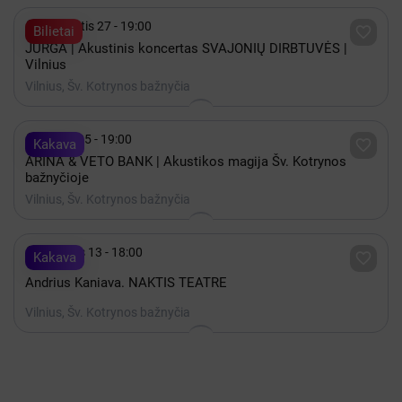

Rugpjūtis 27 - 19:00

Bilietai
JURGA | Akustinis koncertas SVAJONIŲ DIRBTUVĖS |
Vilnius
Vilnius, Šv. Kotrynos bažnyčia

Spalis 05 - 19:00

Kakava
ARINA & VETO BANK | Akustikos magija Šv. Kotrynos
bažnyčioje
Vilnius, Šv. Kotrynos bažnyčia

Gruodis 13 - 18:00

Kakava
Andrius Kaniava. NAKTIS TEATRE
Vilnius, Šv. Kotrynos bažnyčia