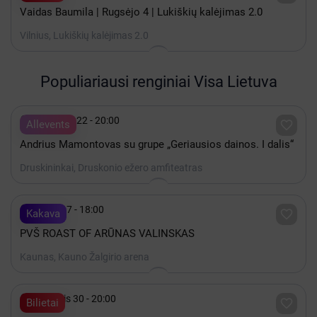
Vaidas Baumila | Rugsėjo 4 | Lukiškių kalėjimas 2.0
Vilnius, Lukiškių kalėjimas 2.0
Populiariausi renginiai Visa Lietuva

Rugpjūtis 22 - 20:00

Allevents
Andrius Mamontovas su grupe „Geriausios dainos. I dalis“
Druskininkai, Druskonio ežero amfiteatras

Spalis 17 - 18:00

Kakava
PVŠ ROAST OF ARŪNAS VALINSKAS
Kaunas, Kauno Žalgirio arena

Lapkritis 30 - 20:00

Bilietai