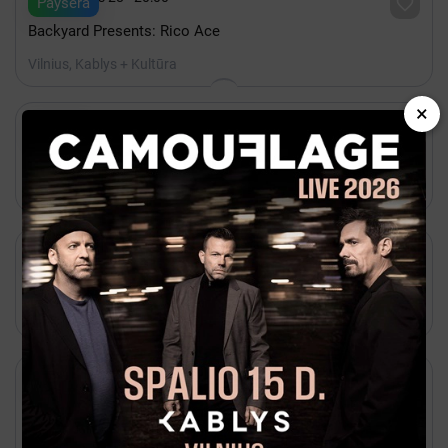

Paysera
Backyard Presents: Rico Ace
Vilnius, Kablys + Kultūra
×

Rugpjūtis 24 - 20:00

Kakava
BBNO$
Vilnius, Lukiškių kalėjimas 2.0

Rugpjūtis 20 - 20:00

Bilietai
Natalija Bunkė Vasaros terasa
Vilnius, Vasaros terasa

Spalis 15 - 20:00

Bilietai
Placebo | 30th Anniversary tour
Vilnius, Twinsbet Arena