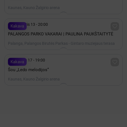
Kaunas, Kauno Žalgirio arena

Rugpjūtis 13 - 20:00

Kakava
PALANGOS PARKO VAKARAI | PAULINA PAUKŠTAITYTĖ
Palanga, Palangos Birutės Parkas - Gintaro muziejaus terasa

Gruodis 17 - 19:00

Kakava
Šou „Ledo melodijos“
Kaunas, Kauno Žalgirio arena