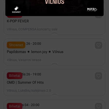

Rugsėjis 12 - 17:00

Bilietai
K-POP FEVER
Vilnius, COMPENSA koncertų salė

Rugpjūtis 26 - 20:00

Shownet
Papildomas ✷ lemon joy ✷ Vilnius
Vilnius, Vasaros terasa

Rugpjūtis 26 - 19:00

Bilietai
OMD | Summer Of Hits
Vilnius, Lukiškių kalėjimas 2.0

Rugsėjis 04 - 20:00

Bilietai