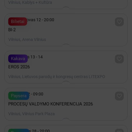
Vilnius, Kablys + Kultūra

2027 Kovas 12 - 20:00

Bilietai
BI-2
Vilnius, Arena Vilnius

Lapkritis 13 - 14

Kakava
EROS 2026
Vilnius, Lietuvos parodų ir kongresų centras LITEXPO

Spalis 22 - 09:00

Paysera
PROCESŲ VALDYMO KONFERENCIJA 2026
Vilnius, Vilnius Park Plaza

Rugpjūtis 28 - 20:00