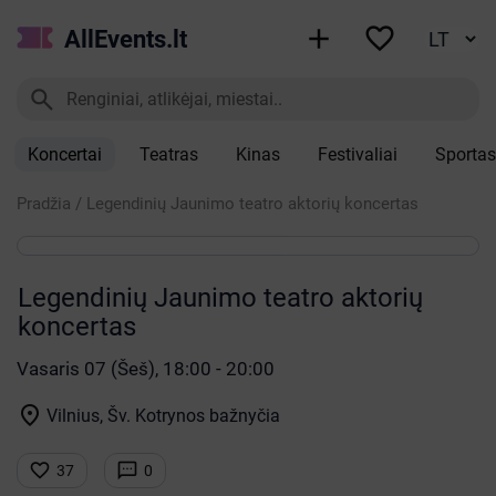


AllEvents.lt

Koncertai
Teatras
Kinas
Festivaliai
Sportas
Pradžia
/
Legendinių Jaunimo teatro aktorių koncertas
Legendinių Jaunimo teatro aktorių
koncertas
Vasaris 07 (Šeš), 18:00 - 20:00

Vilnius, Šv. Kotrynos bažnyčia


37
0