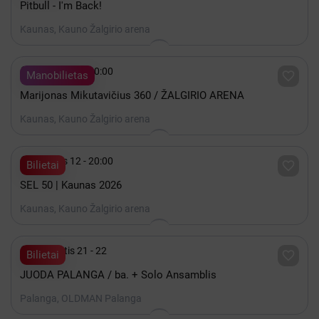
Pitbull - I'm Back!
Kaunas, Kauno Žalgirio arena

Gruodis 19 - 20:00

Manobilietas
Marijonas Mikutavičius 360 / ŽALGIRIO ARENA
Kaunas, Kauno Žalgirio arena

Gruodis 12 - 20:00

Bilietai
SEL 50 | Kaunas 2026
Kaunas, Kauno Žalgirio arena

Rugpjūtis 21 - 22

Bilietai
JUODA PALANGA / ba. + Solo Ansamblis
Palanga, OLDMAN Palanga