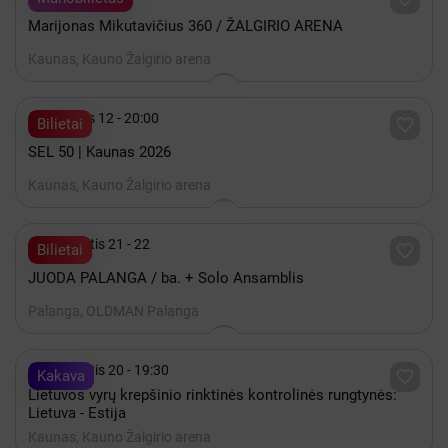
Marijonas Mikutavičius 360 / ŽALGIRIO ARENA
Kaunas, Kauno Žalgirio arena

Gruodis 12 - 20:00

Bilietai
SEL 50 | Kaunas 2026
Kaunas, Kauno Žalgirio arena

Rugpjūtis 21 - 22

Bilietai
JUODA PALANGA / ba. + Solo Ansamblis
Palanga, OLDMAN Palanga

Rugpjūtis 20 - 19:30

Kakava
Lietuvos vyrų krepšinio rinktinės kontrolinės rungtynės:
Lietuva - Estija
Kaunas, Kauno Žalgirio arena