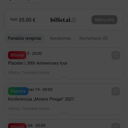
nuo
35.00 €
Bilietų nėra
Panašūs renginiai
Aprašymas
Komentarai
(0)

Spalis 15 - 20:00

Bilietai
Placebo | 30th Anniversary tour
Vilnius, Twinsbet Arena

2027 Kovas 19 - 09:00

Paysera
Konferencija „Moters Pinigai" 2027
Vilnius, Twinsbet Arena

Gruodis 04 - 20:00

Bilietai