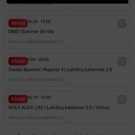
Vilnius, Vasaros terasa

Rugpjūtis 26 - 19:00

Bilietai
OMD | Summer Of Hits
Vilnius, Lukiškių kalėjimas 2.0

Rugsėjis 04 - 20:00

Bilietai
Vaidas Baumila | Rugsėjo 4 | Lukiškių kalėjimas 2.0
Vilnius, Lukiškių kalėjimas 2.0

Rugpjūtis 19 - 19:00

Bilietai
WOLF ALICE (JK) | Lukiškių kalėjimas 2.0 | Vilnius
Vilnius, Lukiškių kalėjimas 2.0