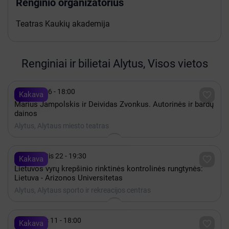
Renginio organizatorius
Teatras Kaukių akademija
Renginiai ir bilietai Alytus, Visos vietos

Spalis 16 - 18:00

Kakava
Marius Jampolskis ir Deividas Zvonkus. Autorinės ir bardų
dainos
Alytus, Alytaus miesto teatras

Rugpjūtis 22 - 19:30

Kakava
Lietuvos vyrų krepšinio rinktinės kontrolinės rungtynės:
Lietuva - Arizonos Universitetas
Alytus, Alytaus sporto ir rekreacijos centras

Gruodis 11 - 18:00

Kakava