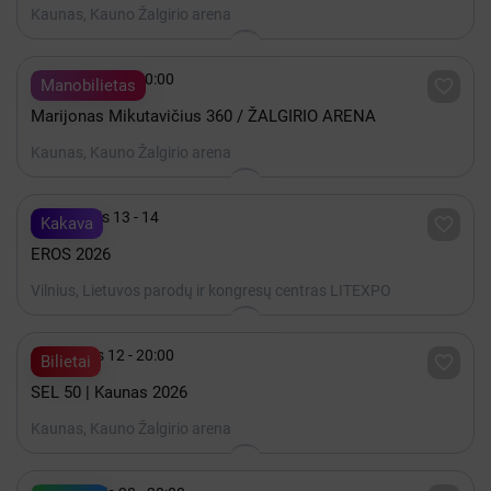
Kaunas, Kauno Žalgirio arena

Gruodis 19 - 20:00

Manobilietas
Marijonas Mikutavičius 360 / ŽALGIRIO ARENA
Kaunas, Kauno Žalgirio arena

Lapkritis 13 - 14

Kakava
EROS 2026
Vilnius, Lietuvos parodų ir kongresų centras LITEXPO

Gruodis 12 - 20:00

Bilietai
SEL 50 | Kaunas 2026
Kaunas, Kauno Žalgirio arena