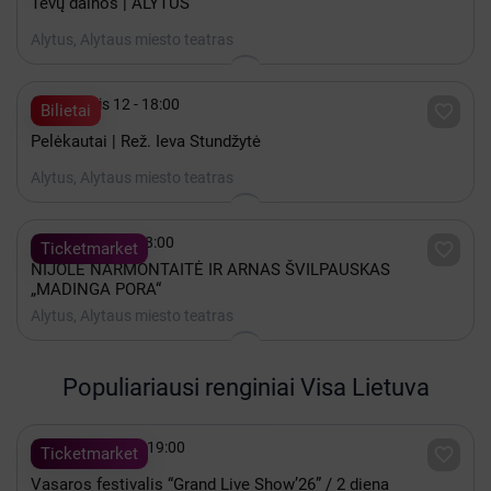
Tėvų dainos | ALYTUS
Alytus, Alytaus miesto teatras

Lapkritis 12 - 18:00

Bilietai
Pelėkautai | Rež. Ieva Stundžytė
Alytus, Alytaus miesto teatras

Gruodis 22 - 18:00

Ticketmarket
NIJOLĖ NARMONTAITĖ IR ARNAS ŠVILPAUSKAS
„MADINGA PORA“
Alytus, Alytaus miesto teatras
Populiariausi renginiai Visa Lietuva

Rugpjūtis 08 - 19:00

Ticketmarket
Vasaros festivalis “Grand Live Show’26” / 2 diena