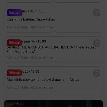

2027 Sausis 02 - 17:00

Kakava
Klasikinis baletas „Spragtukas“
Alytus, Alytaus kultūros centras

2027 Vasaris 16 - 18:00

Bilietai
(Alytus) THE GRAND STARS ORCHESTRA "The Greatest
Film Music Show"
Alytus, Alytaus kultūros centras

Lapkritis 20 - 18:00

Bilietai
Muzikinis spektaklis "Laisvi drugeliai" | Alytus
Alytus, Alytaus kultūros centras