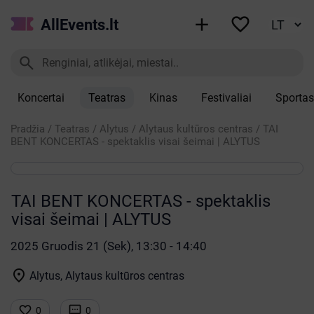


AllEvents.lt

Koncertai
Teatras
Kinas
Festivaliai
Sportas
Pradžia
/
Teatras
/
Alytus
/
Alytaus kultūros centras
/
TAI
BENT KONCERTAS - spektaklis visai šeimai | ALYTUS
TAI BENT KONCERTAS - spektaklis
visai šeimai | ALYTUS
2025 Gruodis 21 (Sek), 13:30 - 14:40

Alytus, Alytaus kultūros centras


0
0