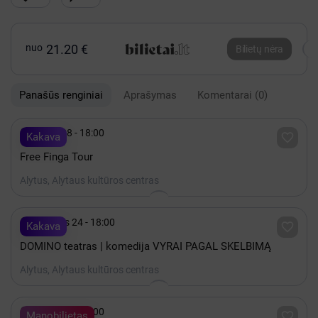
nuo
21.20 €
Bilietų nėra
Panašūs renginiai
Aprašymas
Komentarai
(0)

Spalis 28 - 18:00

Kakava
Free Finga Tour
Alytus, Alytaus kultūros centras

Rugsėjis 24 - 18:00

Kakava
DOMINO teatras | komedija VYRAI PAGAL SKELBIMĄ
Alytus, Alytaus kultūros centras

Spalis 06 - 18:00

Manobilietas