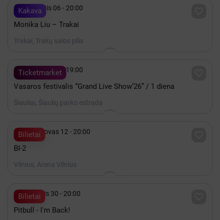

Rugpjūtis 06 - 20:00

Kakava
Monika Liu – Trakai
Trakai, Trakų salos pilis

Rugpjūtis 07 - 19:00

Ticketmarket
Vasaros festivalis “Grand Live Show’26” / 1 diena
Šiauliai, Šiaulių parko estrada

2027 Kovas 12 - 20:00

Bilietai
BI-2
Vilnius, Arena Vilnius

Lapkritis 30 - 20:00

Bilietai
Pitbull - I'm Back!