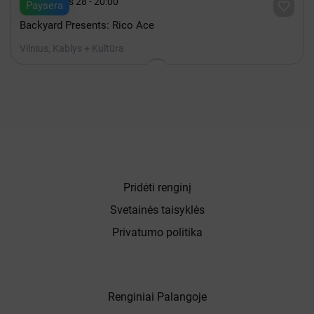

Rugpjūtis 28 - 20:00

Paysera
Backyard Presents: Rico Ace
Vilnius, Kablys + Kultūra
Pridėti renginį
Svetainės taisyklės
Privatumo politika
Renginiai Palangoje