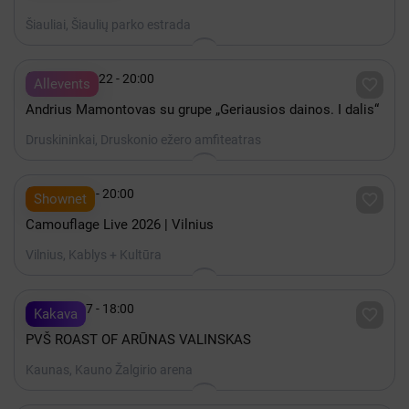
Šiauliai, Šiaulių parko estrada

Rugpjūtis 22 - 20:00

Allevents
Andrius Mamontovas su grupe „Geriausios dainos. I dalis“
Druskininkai, Druskonio ežero amfiteatras

Spalis 15 - 20:00

Shownet
Camouflage Live 2026 | Vilnius
Vilnius, Kablys + Kultūra

Spalis 17 - 18:00

Kakava
PVŠ ROAST OF ARŪNAS VALINSKAS
Kaunas, Kauno Žalgirio arena