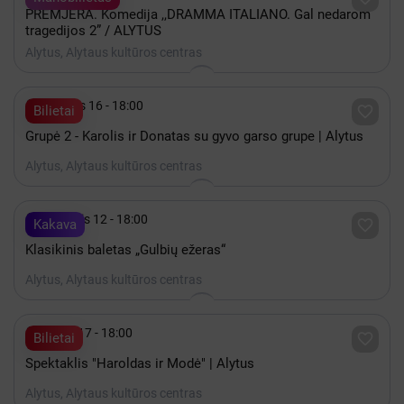
PREMJERA. Komedija ,,DRAMMA ITALIANO. Gal nedarom
tragedijos 2” / ALYTUS
Alytus, Alytaus kultūros centras

Gruodis 16 - 18:00

Bilietai
Grupė 2 - Karolis ir Donatas su gyvo garso grupe | Alytus
Alytus, Alytaus kultūros centras

Lapkritis 12 - 18:00

Kakava
Klasikinis baletas „Gulbių ežeras“
Alytus, Alytaus kultūros centras

Spalis 17 - 18:00

Bilietai
Spektaklis "Haroldas ir Modė" | Alytus
Alytus, Alytaus kultūros centras