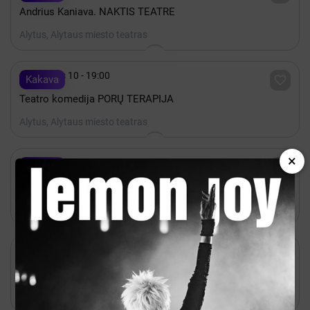
Andrius Kaniava. NAKTIS TEATRE
Alytus, Alytaus miesto teatras

Gruodis 10 - 19:00

Kakava
Teatro komedija PORŲ TERAPIJA
Alytus, Alytaus miesto teatras
×

Lapkritis 10 - 18:00

Kakava
Mergaitės ir Berniukai
Alytus, Alytaus miesto teatras

Spalis 23 - 19:00

Kakava
Teatro komedija UOŠVIS
Alytus, Alytaus miesto teatras