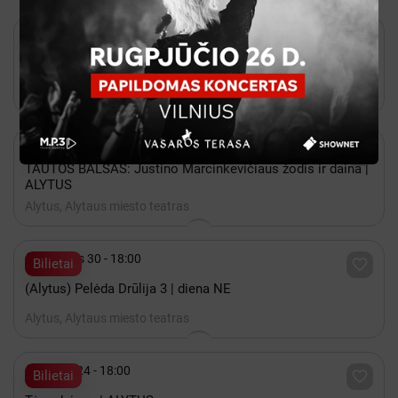

Gruodis 12 - 18:00

Ticketmarket
Roko amžius: gražiausios baladės | Alytus
Alytus, Alytaus miesto teatras

Lapkritis 27 - 18:00

Bilietai
TAUTOS BALSAS: Justino Marcinkevičiaus žodis ir daina |
ALYTUS
Alytus, Alytaus miesto teatras

Gruodis 30 - 18:00

Bilietai
(Alytus) Pelėda Drūlija 3 | diena NE
Alytus, Alytaus miesto teatras

Spalis 24 - 18:00

Bilietai