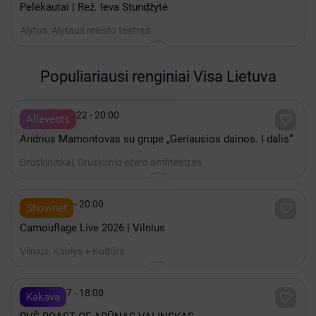
Pelėkautai | Rež. Ieva Stundžytė
Alytus, Alytaus miesto teatras
Populiariausi renginiai Visa Lietuva

Rugpjūtis 22 - 20:00

Allevents
Andrius Mamontovas su grupe „Geriausios dainos. I dalis“
Druskininkai, Druskonio ežero amfiteatras

Spalis 15 - 20:00

Shownet
Camouflage Live 2026 | Vilnius
Vilnius, Kablys + Kultūra

Spalis 17 - 18:00

Kakava