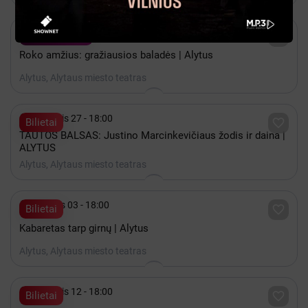

Gruodis 12 - 18:00

Ticketmarket
Roko amžius: gražiausios baladės | Alytus
Alytus, Alytaus miesto teatras

Lapkritis 27 - 18:00

Bilietai
TAUTOS BALSAS: Justino Marcinkevičiaus žodis ir daina |
ALYTUS
Alytus, Alytaus miesto teatras

Gruodis 03 - 18:00

Bilietai
Kabaretas tarp girnų | Alytus
Alytus, Alytaus miesto teatras

Lapkritis 12 - 18:00

Bilietai