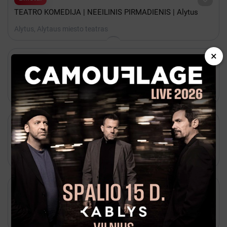
TEATRO KOMEDIJA | NEEILINIS PIRMADIENIS | Alytus
Alytus, Alytaus miesto teatras
×

Gruodis 10 - 19:00

Kakava
Teatro komedija PORŲ TERAPIJA
Alytus, Alytaus miesto teatras

Spalis 23 - 19:00

Kakava
Teatro komedija UOŠVIS
Alytus, Alytaus miesto teatras

Rugsėjis 23 - 18:00

Paysera
BUHALTERINĖS APSKAITOS KURSAI ALYTUJE ​PROFESINĖ
BUHALTERIO - APSKAITININKO KOMPETENCIJA
Alytus, Alytaus Dzūkijos mokykla