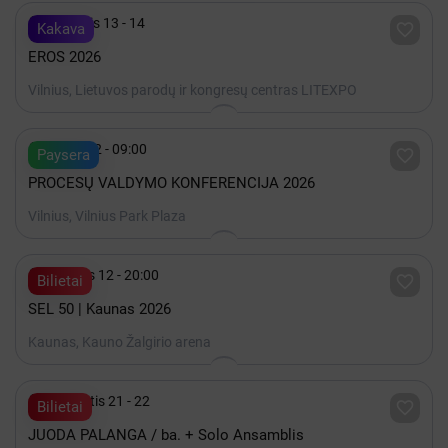

Lapkritis 13 - 14

Kakava
EROS 2026
Vilnius, Lietuvos parodų ir kongresų centras LITEXPO

Spalis 22 - 09:00

Paysera
PROCESŲ VALDYMO KONFERENCIJA 2026
Vilnius, Vilnius Park Plaza

Gruodis 12 - 20:00

Bilietai
SEL 50 | Kaunas 2026
Kaunas, Kauno Žalgirio arena

Rugpjūtis 21 - 22

Bilietai
JUODA PALANGA / ba. + Solo Ansamblis