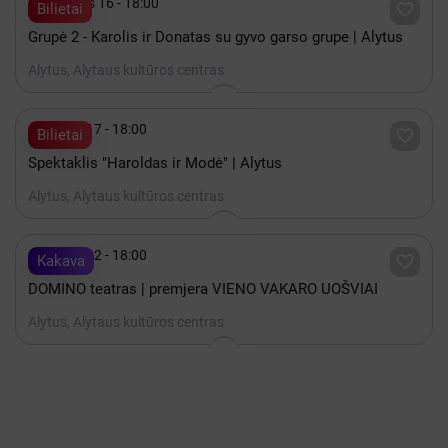

Gruodis 16 - 18:00

Bilietai
Grupė 2 - Karolis ir Donatas su gyvo garso grupe | Alytus
Alytus, Alytaus kultūros centras

Spalis 17 - 18:00

Bilietai
Spektaklis "Haroldas ir Modė" | Alytus
Alytus, Alytaus kultūros centras

Spalis 22 - 18:00

Kakava
DOMINO teatras | premjera VIENO VAKARO UOŠVIAI
Alytus, Alytaus kultūros centras