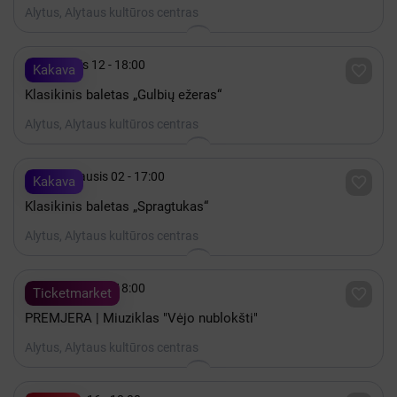
Alytus, Alytaus kultūros centras

Lapkritis 12 - 18:00

Kakava
Klasikinis baletas „Gulbių ežeras“
Alytus, Alytaus kultūros centras

2027 Sausis 02 - 17:00

Kakava
Klasikinis baletas „Spragtukas“
Alytus, Alytaus kultūros centras

Lapkritis 06 - 18:00

Ticketmarket
PREMJERA | Miuziklas "Vėjo nublokšti"
Alytus, Alytaus kultūros centras