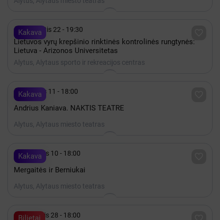
Alytus, Alytaus miesto teatras

Rugpjūtis 22 - 19:30

Kakava
Lietuvos vyrų krepšinio rinktinės kontrolinės rungtynės:
Lietuva - Arizonos Universitetas
Alytus, Alytaus sporto ir rekreacijos centras

Gruodis 11 - 18:00

Kakava
Andrius Kaniava. NAKTIS TEATRE
Alytus, Alytaus miesto teatras

Lapkritis 10 - 18:00

Kakava
Mergaitės ir Berniukai
Alytus, Alytaus miesto teatras

Lapkritis 28 - 18:00

Bilietai