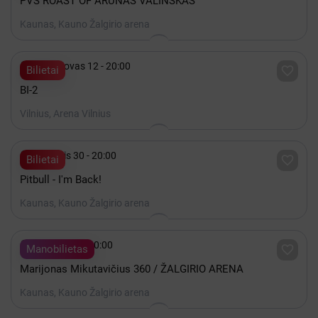
PVŠ ROAST OF ARŪNAS VALINSKAS
Kaunas, Kauno Žalgirio arena

2027 Kovas 12 - 20:00

Bilietai
BI-2
Vilnius, Arena Vilnius

Lapkritis 30 - 20:00

Bilietai
Pitbull - I'm Back!
Kaunas, Kauno Žalgirio arena

Gruodis 19 - 20:00

Manobilietas
Marijonas Mikutavičius 360 / ŽALGIRIO ARENA
Kaunas, Kauno Žalgirio arena