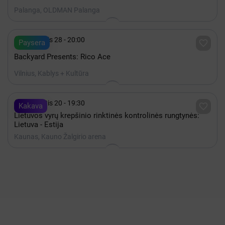
Palanga, OLDMAN Palanga

Rugpjūtis 28 - 20:00

Paysera
Backyard Presents: Rico Ace
Vilnius, Kablys + Kultūra

Rugpjūtis 20 - 19:30

Kakava
Lietuvos vyrų krepšinio rinktinės kontrolinės rungtynės:
Lietuva - Estija
Kaunas, Kauno Žalgirio arena