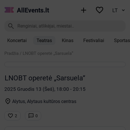


AllEvents.lt

Koncertai
Teatras
Kinas
Festivaliai
Sportas
Pradžia
/
LNOBT operetė „Sarsuela“
LNOBT operetė „Sarsuela“
2025 Gruodis 13 (Šeš), 18:00 - 20:15

Alytus, Alytaus kultūros centras


2
0