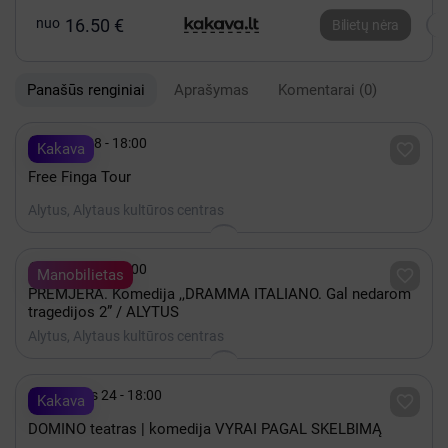
nuo
16.50 €
Bilietų nėra
Panašūs renginiai
Aprašymas
Komentarai
(0)

Spalis 28 - 18:00

Kakava
Free Finga Tour
Alytus, Alytaus kultūros centras

Spalis 06 - 18:00

Manobilietas
PREMJERA. Komedija ,,DRAMMA ITALIANO. Gal nedarom
tragedijos 2” / ALYTUS
Alytus, Alytaus kultūros centras

Rugsėjis 24 - 18:00

Kakava
DOMINO teatras | komedija VYRAI PAGAL SKELBIMĄ