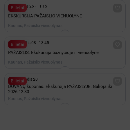

Rugsėjis 26 - 11:15

Bilietai
EKSKURSIJA PAŽAISLIO VIENUOLYNE
Kaunas, Pažaislio vienuolynas

Rugpjūtis 08 - 13:45

Bilietai
PAŽAISLIS. Ekskursija bažnyčioje ir vienuolyne
Kaunas, Pažaislio vienuolynas

iki Gruodis 20

Bilietai
DOVANŲ kuponas. Ekskursija PAŽAISLYJE. Galioja iki
2026.12.30
Kaunas, Pažaislio vienuolynas