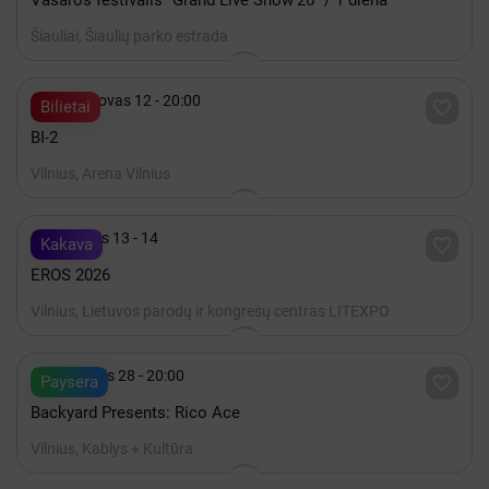
Vasaros festivalis “Grand Live Show’26” / 1 diena
Šiauliai, Šiaulių parko estrada

2027 Kovas 12 - 20:00

Bilietai
BI-2
Vilnius, Arena Vilnius

Lapkritis 13 - 14

Kakava
EROS 2026
Vilnius, Lietuvos parodų ir kongresų centras LITEXPO

Rugpjūtis 28 - 20:00

Paysera
Backyard Presents: Rico Ace
Vilnius, Kablys + Kultūra