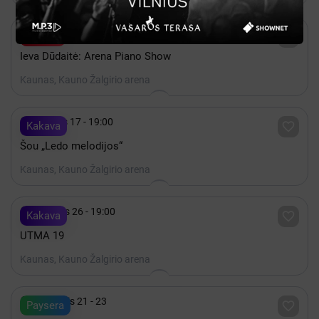

Gruodis 27 - 19:00

Bilietai
Ieva Dūdaitė: Arena Piano Show
Kaunas, Kauno Žalgirio arena

Gruodis 17 - 19:00

Kakava
Šou „Ledo melodijos“
Kaunas, Kauno Žalgirio arena

Rugsėjis 26 - 19:00

Kakava
UTMA 19
Kaunas, Kauno Žalgirio arena

Rugpjūtis 21 - 23

Paysera