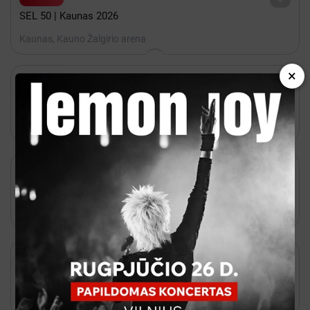
SEL 50 | Kaunas 2026
Kaunas, Kauno Žalgirio arena
×

2027 Gegužė 10 - 20:00

Bilietai
Bryan Adams: Roll with the Punches (Perkeltas iš
2026.09.28)
Kaunas, Kauno Žalgirio arena

Rugpjūtis 20 - 19:30

Kakava
Lietuvos vyrų krepšinio rinktinės kontrolinės rungtynės:
Lietuva - Estija
Kaunas, Kauno Žalgirio arena

iki Rugpjūtis 14

Paysera
Vasaros stovykla „Slaptieji pasaulio agentai”
Kaunas, CurioCity