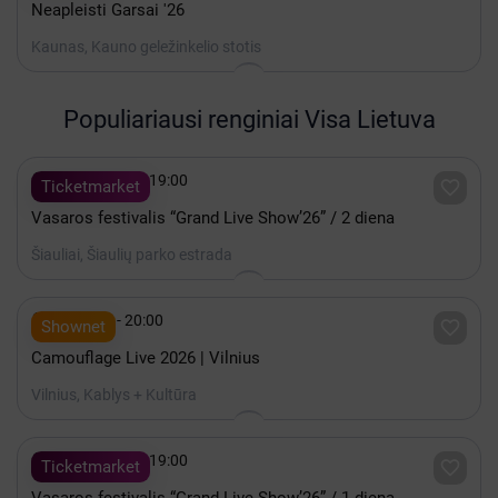
Neapleisti Garsai '26
Kaunas, Kauno geležinkelio stotis
Populiariausi renginiai Visa Lietuva

Rugpjūtis 08 - 19:00

Ticketmarket
Vasaros festivalis “Grand Live Show’26” / 2 diena
Šiauliai, Šiaulių parko estrada

Spalis 15 - 20:00

Shownet
Camouflage Live 2026 | Vilnius
Vilnius, Kablys + Kultūra

Rugpjūtis 07 - 19:00

Ticketmarket