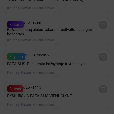
Kaunas, Pažaislio vienuolynas

Rugsėjis 02 - 19:00

Kakava
Pažaislio liepų alėjos vakarai | festivalio pabaigos
koncertas
Kaunas, Pažaislio vienuolynas

Rugpjūtis 08 - Gruodis 26

Paysera
PAŽAISLIS. Ekskursija bažnyčioje ir vienuolyne.
Kaunas, Pažaislio vienuolynas

Rugsėjis 25 - 14:15

Bilietai
EKSKURSIJA PAŽAISLIO VIENUOLYNE
Kaunas, Pažaislio vienuolynas