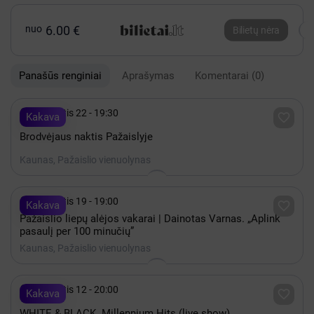
nuo
6.00 €
Bilietų nėra
Panašūs renginiai
Aprašymas
Komentarai
(0)

Rugpjūtis 22 - 19:30

Kakava
Brodvėjaus naktis Pažaislyje
Kaunas, Pažaislio vienuolynas

Rugpjūtis 19 - 19:00

Kakava
Pažaislio liepų alėjos vakarai | Dainotas Varnas. „Aplink
pasaulį per 100 minučių”
Kaunas, Pažaislio vienuolynas

Rugpjūtis 12 - 20:00

Kakava
WHITE & BLACK. Millennium Hits (live show)