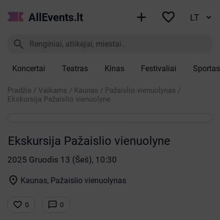


AllEvents.lt

Koncertai
Teatras
Kinas
Festivaliai
Sportas
Pradžia
/
Vaikams
/
Kaunas
/
Pažaislio vienuolynas
/
Ekskursija Pažaislio vienuolyne
Ekskursija Pažaislio vienuolyne
2025 Gruodis 13 (Šeš), 10:30

Kaunas, Pažaislio vienuolynas


0
0