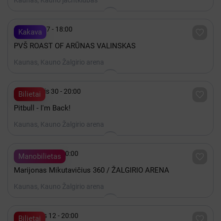
Kaunas, Kauno jachtklubas

Spalis 17 - 18:00

Kakava
PVŠ ROAST OF ARŪNAS VALINSKAS
Kaunas, Kauno Žalgirio arena

Lapkritis 30 - 20:00

Bilietai
Pitbull - I'm Back!
Kaunas, Kauno Žalgirio arena

Gruodis 19 - 20:00

Manobilietas
Marijonas Mikutavičius 360 / ŽALGIRIO ARENA
Kaunas, Kauno Žalgirio arena

Gruodis 12 - 20:00

Bilietai