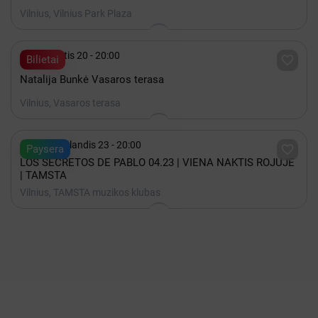
Vilnius, Vilnius Park Plaza

Rugpjūtis 20 - 20:00

Bilietai
Natalija Bunkė Vasaros terasa
Vilnius, Vasaros terasa

2027 Balandis 23 - 20:00

Paysera
LOS SECRETOS DE PABLO 04.23 | VIENA NAKTIS ROJUJE
| TAMSTA
Vilnius, TAMSTA muzikos klubas