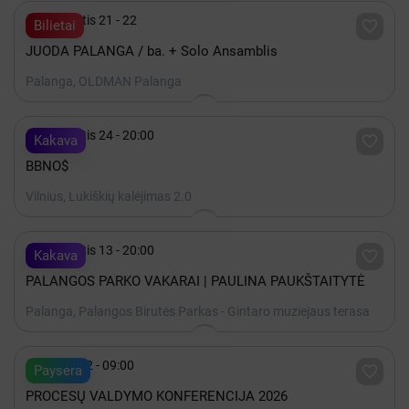

Rugpjūtis 21 - 22

Bilietai
JUODA PALANGA / ba. + Solo Ansamblis
Palanga, OLDMAN Palanga

Rugpjūtis 24 - 20:00

Kakava
BBNO$
Vilnius, Lukiškių kalėjimas 2.0

Rugpjūtis 13 - 20:00

Kakava
PALANGOS PARKO VAKARAI | PAULINA PAUKŠTAITYTĖ
Palanga, Palangos Birutės Parkas - Gintaro muziejaus terasa

Spalis 22 - 09:00

Paysera
PROCESŲ VALDYMO KONFERENCIJA 2026