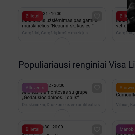


Gruodis 31 - 10:00
Gruodis

Bilietai
Bilietai
Edukacinis užsiėmimas pasigamink
Edukacin
marškinėlius "Nepamiršk, kas esi"'
vėtrungės
Gargždai, Gargždų krašto muziejus
Gargždai,
Populiariausi renginiai Visa L


Rugpjūtis 22 - 20:00
Spalis 

Allevents
Showne
Andrius Mamontovas su grupe
Camoufla
„Geriausios dainos. I dalis“
Druskininkai, Druskonio ežero amfiteatras
Vilnius, K


Lapkritis 30 - 20:00
Gruodis

Bilietai
Manobil
Marijona