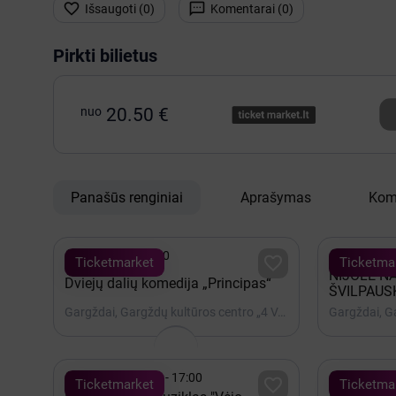


Išsaugoti (
0
)
Komentarai (
0
)
Pirkti bilietus
nuo
20.50 €
Panašūs renginiai
Aprašymas
Kom


Spalis 01 - 18:00
Gruodis 0

Ticketmarket
Ticketma
NIJOLĖ N
Dviejų dalių komedija „Principas“
ŠVILPAUS
Gargždai, Gargždų kultūros centro „4 VANDENŲ“ renginių salė


2027 Kovas 13 - 17:00
Rugsėjis 

Ticketmarket
Ticketma