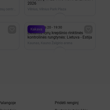
2026
Vilnius, Lietuvos parodų ir kongresų centras LITEXPO
Vilnius, Vilnius Park Plaza

Rugpjūtis 20 - 19:30


Kakava
Lietuvos vyrų krepšinio rinktinės
kontrolinės rungtynės: Lietuva - Estija
Kaunas, Kauno Žalgirio arena
Palangoje
Pridėti renginį