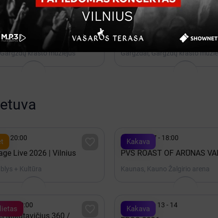

 31 - 10:00
Gruodis 31 - 10:00

Bilietai
is užsiėmimas "Spalvinga
Edukacinis užsiėmimas par
 istorija"
pagal "Kelionė laiku" metodi
 Gargždų krašto muziejus
Gargždai, Gargždų krašto muzie
ietuva

15 - 20:00
Spalis 17 - 18:00

t
Kakava
ge Live 2026 | Vilnius
PVŠ ROAST OF ARŪNAS VA
ablys + Kultūra
Kaunas, Kauno Žalgirio arena

 19 - 20:00
Lapkritis 13 - 14

ietas
Kakava
s Mikutavičius 360 /