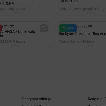
EROS 2026
O ARENA
auno Žalgirio arena

is 21 - 22
Rugpjūtis 28 - 20:00

Paysera
ALANGA / ba. + Solo
Backyard Presents: Rico Ace
is
 OLDMAN Palanga
Vilnius, Kablys + Kultūra
Renginiai Vilniuje
Renginiai 