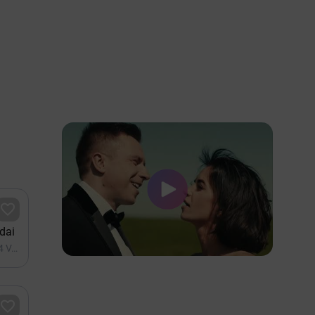

dai
Gargždai, Gargždų kultūros centro „4 VANDENŲ“ renginių salė
