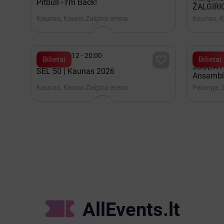
Pitbull - I'm Back!
ŽALGIRI
Kaunas, Kauno Žalgirio arena
Kaunas, K


Gruodis 12 - 20:00
Rugpjūt

Bilietai
Bilietai
JUODA P
SEL 50 | Kaunas 2026
Ansambl
Kaunas, Kauno Žalgirio arena
Palanga,
AllEvents.lt