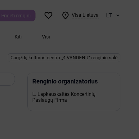


Visa Lietuva
Pridėti renginį
Kiti
Visi
Gargždų kultūros centro „4 VANDENŲ“ renginių salė
Renginio organizatorius
L. Lapkauskaitės Koncertinių
Paslaugų Firma