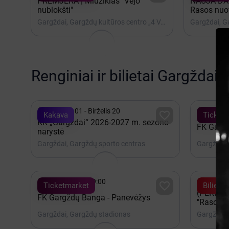
PREMJERA | Miuziklas "Vėjo
NAUJA DAT
nublokšti"
Rasos nuo
Gargždai, Gargždų kultūros centro „4 VANDENŲ“ renginių salė
Renginiai ir bilietai Gargždai,


Rugsėjis 01 - Birželis 20
Rugpjūt

Kakava
Ticket
KK „Gargždai“ 2026-2027 m. sezono
FK Garg
narystė
Gargždai, Gargždų sporto centras
Gargždai,


Rugsėjis 03 - 19:00
Rugsėji

Ticketmarket
Bilietai
(PERKELT
FK Gargždų Banga - Panevėžys
"Rasos n
Gargždai, Gargždų stadionas
Gargždai,