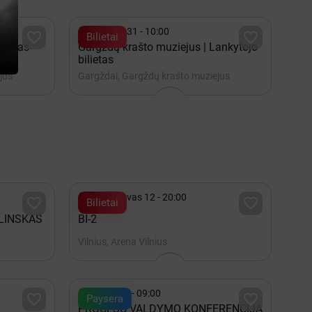

Gruodis 31 - 10:00


Bilietai
engtas
Gargždų krašto muziejus | Lankytojo
ką
bilietas
jus
Gargždai, Gargždų krašto muziejus

2027 Kovas 12 - 20:00


Bilietai
LINSKAS
BI-2
Vilnius, Arena Vilnius

Spalis 22 - 09:00


Paysera
PROCESŲ VALDYMO KONFERENCIJA