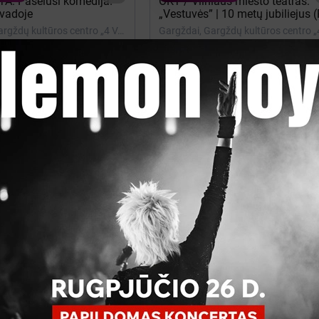
A. Pašėlusi komedija.
OKT / Vilniaus miesto teatras:
vadoje
„Vestuvės” | 10 metų jubiliejus (
Oskaras Koršunovas)
Gargždai, Gargždų kultūros centro „4 VANDENŲ“ renginių salė
 Visos vietos

is 09 - 18:45
iki Lapkritis 30

market
Ticketmarket
FK Gargždų "Banga" 2026 m
ždų Banga - Sūduva
LYGOS abonementas
 Gargždų stadionas
Gargždai, Gargždų stadionas

s 25 - 18:00
Rugpjūtis 16 - 19:00

Paysera
AS) Pašėlusi komedija
Keiko Borjeson trio „Tekanči
uovadoje" | Gargždai
improvizacija“
 Gargždų kultūros centras
Gargždai, LIJO