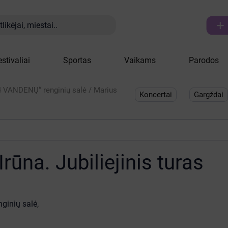

likėjai, miestai..
estivaliai
Sportas
Vaikams
Parodos
„4 VANDENŲ“ renginių salė
/
Marius
Koncertai
Gargždai
rūna. Jubiliejinis turas
ginių salė
,