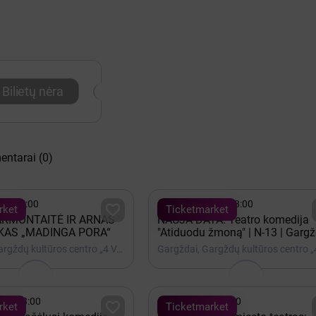
Bilietų nėra
entarai
(0)

3 - 18:00
Lapkritis 11 - 18:00

rket
Ticketmarket
ARMONTAITĖ IR ARNAS
NAUJA DATA. Teatro komedija
KAS „MADINGA PORA“
"Atiduodu žmoną" | N-13 | Gargž
Gargždai, Gargždų kultūros centro „4 VANDENŲ“ renginių salė

25 - 18:00
Spalis 12 - 18:00

rket
Ticketmarket