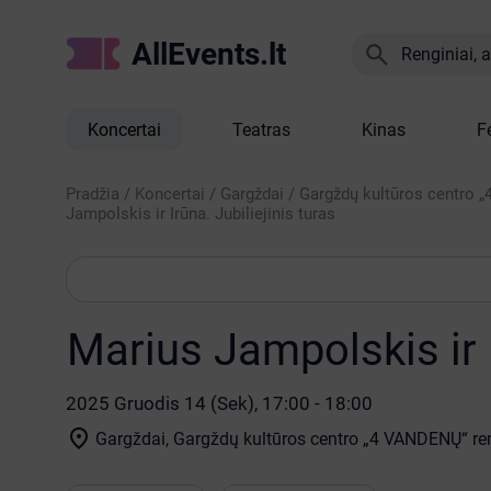
AllEvents.lt

Renginiai, at
Koncertai
Teatras
Kinas
F
Pradžia
/
Koncertai
/
Gargždai
/
Gargždų kultūros centro 
Jampolskis ir Irūna. Jubiliejinis turas
Marius Jampolskis ir I
2025 Gruodis 14 (Sek), 17:00 - 18:00

Gargždai, Gargždų kultūros centro „4 VANDENŲ“ ren