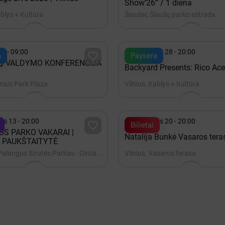
Show’26” / 1 diena
ablys + Kultūra
Šiauliai, Šiaulių parko estrada

22 - 09:00
Rugpjūtis 28 - 20:00

a
Paysera
Ų VALDYMO KONFERENCIJA
Backyard Presents: Rico Ace
ilnius Park Plaza
Vilnius, Kablys + Kultūra

is 13 - 20:00
Rugpjūtis 20 - 20:00

Bilietai
S PARKO VAKARAI |
Natalija Bunkė Vasaros tera
 PAUKŠTAITYTĖ
Palanga, Palangos Birutės Parkas - Gintaro muziejaus terasa
Vilnius, Vasaros terasa