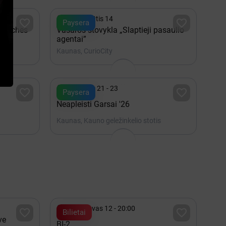

iki Rugpjūtis 14


Paysera
 Punches
Vasaros stovykla „Slaptieji pasaulio
agentai”
Kaunas, CurioCity

Rugpjūtis 21 - 23


Paysera
Neapleisti Garsai '26
Kaunas, Kauno geležinkelio stotis

2027 Kovas 12 - 20:00


Bilietai
ve
BI-2