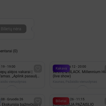
Bilietų nėra
entarai
(0)

 19 - 19:00
Rugpjūtis 12 - 20:00

Kakava
iepų alėjos vakarai |
WHITE & BLACK. Millennium Hi
arnas. „Aplink pasaulį
(live show)
nučių”
aislio vienuolynas
Kaunas, Pažaislio vienuolynas

 08 - Gruodis 26
Rugsėjis 26 - 11:15

Bilietai
 Ekskursija bažnyčioje ir
EKSKURSIJA PAŽAISLIO