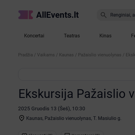
AllEvents.lt

Renginiai, at
Koncertai
Teatras
Kinas
F
Pradžia
/
Vaikams
/
Kaunas
/
Pažaislio vienuolynas
/
Eksk
Ekskursija Pažaislio 
2025 Gruodis 13 (Šeš), 10:30

Kaunas, Pažaislio vienuolynas
, T. Masiulio g.