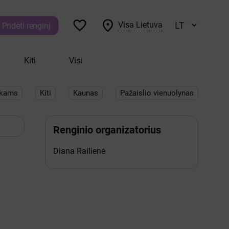


Visa Lietuva
Pridėti renginį
Kiti
Visi
ikams
Kiti
Kaunas
Pažaislio vienuolynas
Renginio organizatorius
Diana Railienė