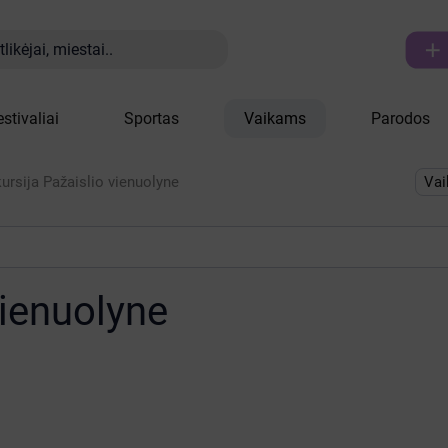

likėjai, miestai..
estivaliai
Sportas
Vaikams
Parodos
ursija Pažaislio vienuolyne
Va
vienuolyne