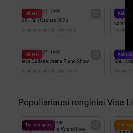


Gruodis 12 - 20:00
Rugpjūt

Bilietai
Kakava
Lietuvos 
SEL 50 | Kaunas 2026
kontrolin
Kaunas, Kauno Žalgirio arena
Kaunas, K


Gruodis 27 - 19:00
Gruodis

Bilietai
Kakava
Ieva Dūdaitė: Arena Piano Show
Šou „Led
Kaunas, Kauno Žalgirio arena
Kaunas, K
Populiariausi renginiai Visa L


Rugpjūtis 08 - 19:00
Spalis 

Ticketmarket
Showne
Vasaros festivalis “Grand Live
Camoufla