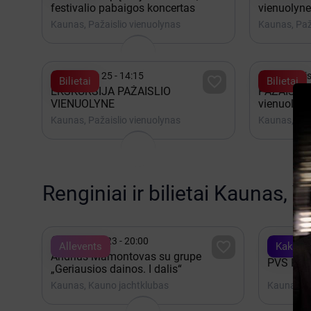
festivalio pabaigos koncertas
vienuolyne
Kaunas, Pažaislio vienuolynas
Kaunas, Paž


Rugsėjis 25 - 14:15
Rugpjūtis

Bilietai
Bilietai
EKSKURSIJA PAŽAISLIO
PAŽAISLIS.
VIENUOLYNE
vienuolyne
Kaunas, Pažaislio vienuolynas
Kaunas, Paž
Renginiai ir bilietai Kaunas, V


Rugpjūtis 23 - 20:00
Spalis 

Allevents
Kakava
Andrius Mamontovas su grupe
PVŠ ROA
„Geriausios dainos. I dalis“
Kaunas, Kauno jachtklubas
Kaunas, K