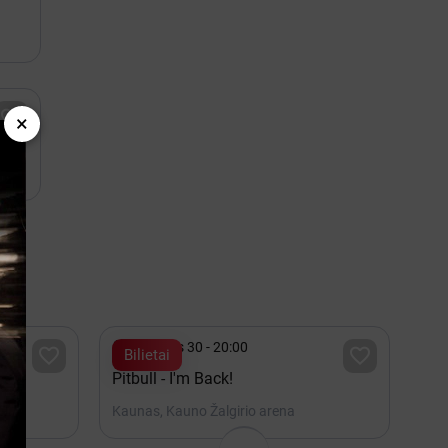

×
2.30

Lapkritis 30 - 20:00


Bilietai
/
Pitbull - I'm Back!
Kaunas, Kauno Žalgirio arena