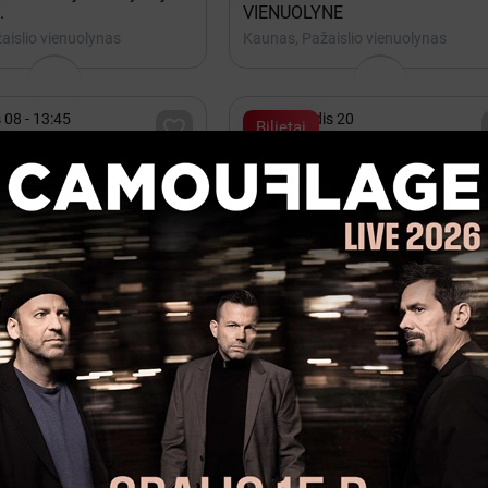
.
VIENUOLYNE
aislio vienuolynas
Kaunas, Pažaislio vienuolynas

 08 - 13:45
iki Gruodis 20

Bilietai
 Ekskursija bažnyčioje ir
DOVANŲ kuponas. Ekskursija
PAŽAISLYJE. Galioja iki 2026.1
aislio vienuolynas
Kaunas, Pažaislio vienuolynas
isos vietos

17 - 18:00
Gruodis 19 - 20:00

Manobilietas
Marijonas Mikutavičius 360 
ST OF ARŪNAS VALINSKAS
ŽALGIRIO ARENA
auno Žalgirio arena
Kaunas, Kauno Žalgirio arena