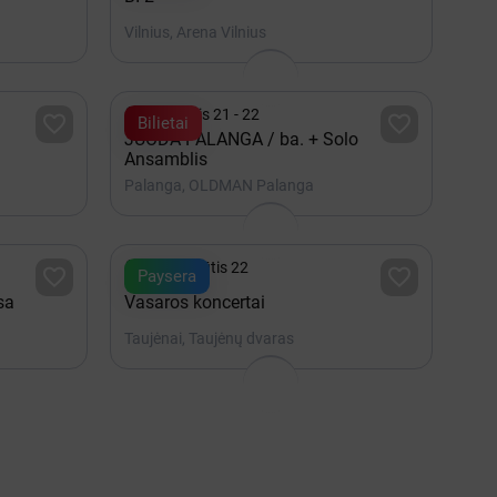
Vilnius, Arena Vilnius

Rugpjūtis 21 - 22


Bilietai
JUODA PALANGA / ba. + Solo
Ansamblis
Palanga, OLDMAN Palanga

iki Rugpjūtis 22


Paysera
sa
Vasaros koncertai
Taujėnai, Taujėnų dvaras