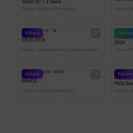
Show’26” / 2 diena
Šiauliai, Šiaulių parko estrada
Vilnius, K


Lapkritis 13 - 14
Spalis 

Kakava
Payser
PROCES
EROS 2026
2026
Vilnius, Lietuvos parodų ir kongresų centras LITEXPO
Vilnius, V


Rugpjūtis 24 - 20:00
Rugpjūt

Kakava
Kakava
PALANGO
BBNO$
PAULINA
Vilnius, Lukiškių kalėjimas 2.0