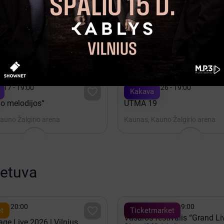

is 20 - 19:30
2027 Gegužė 10 - 20:00

Bilietai
vyrų krepšinio rinktinės
Bryan Adams: Roll with the
ės rungtynės: Lietuva - Estija
(Perkeltas iš 2026.09.28)
auno Žalgirio arena
Kaunas, Kauno Žalgirio arena

 17 - 19:00
Rugsėjis 26 - 19:00

Kakava
o melodijos“
UTMA 19
auno Žalgirio arena
Kaunas, Kauno Žalgirio arena
ietuva

15 - 20:00
Rugpjūtis 07 - 19:00

t
Ticketmarket
Vasaros festivalis “Grand Li
ge Live 2026 | Vilnius