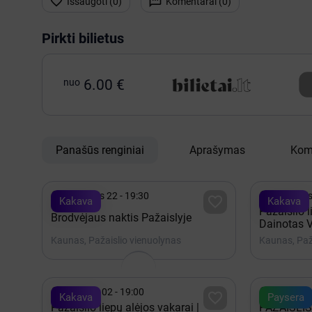


Išsaugoti (
0
)
Komentarai (
0
)
Pirkti bilietus
nuo
6.00 €
Panašūs renginiai
Aprašymas
Kom


Rugpjūtis 22 - 19:30
Rugpjūtis

Kakava
Kakava
Pažaislio l
Brodvėjaus naktis Pažaislyje
Dainotas V
per 100 mi
Kaunas, Pažaislio vienuolynas
Kaunas, Paž


Rugsėjis 02 - 19:00
Rugpjūtis

Kakava
Paysera
Pažaislio liepų alėjos vakarai |
PAŽAISLIS.